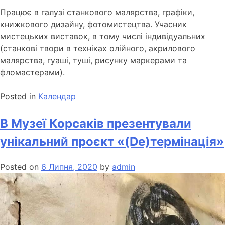
Працює в галузі станкового малярства, графіки,
книжкового дизайну, фотомистецтва. Учасник
мистецьких виставок, в тому числі індивідуальних
(станкові твори в техніках олійного, акрилового
малярства, гуаші, туші, рисунку маркерами та
фломастерами).
Posted in
Календар
В Музеї Корсаків презентували
унікальний проєкт «(De)термінація»
Posted on
6 Липня, 2020
by
admin