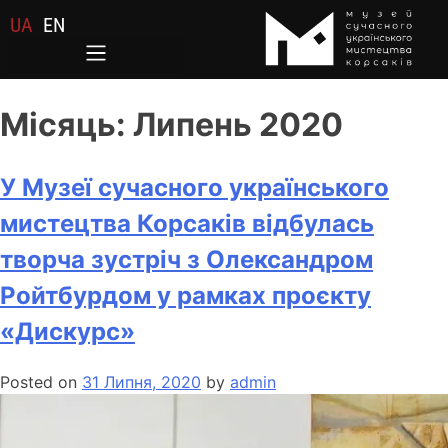
UA
EN
Місяць:
Липень 2020
У Музеї сучасного українського
мистецтва Корсаків відбулась
творча зустріч з Олександром
Ройтбурдом у рамках проєкту
«Дискурс»
Posted on
31 Липня, 2020
by
admin