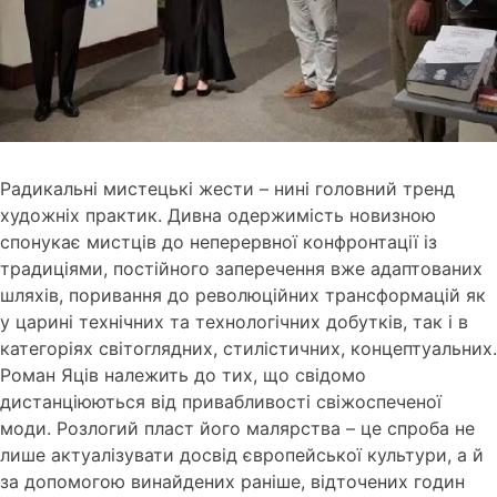
Радикальні мистецькі жести – нині головний тренд
художніх практик.
Дивна одержимість новизною
спонукає мистців до неперервної конфронтації із
традиціями, постійного заперечення вже адаптованих
шляхів, поривання до революційних трансформацій як
у царині технічних та технологічних добутків, так і в
категоріях світоглядних, стилістичних, концептуальних.
Роман Яців належить до тих, що свідомо
дистанціюються від привабливості свіжоспеченої
моди.
Розлогий пласт його малярства – це спроба не
лише актуалізувати досвід європейської культури, а й
за допомогою винайдених раніше, відточених годин