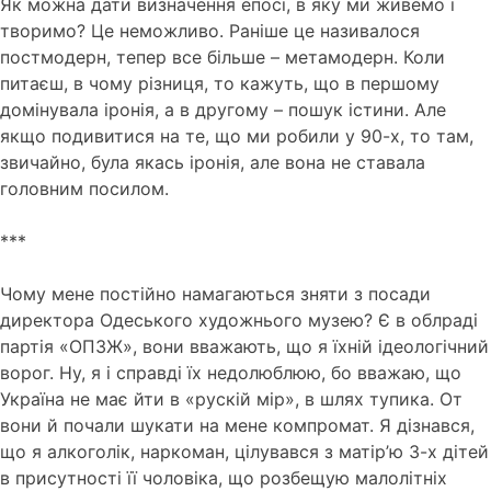
Як можна дати визначення епосі, в яку ми живемо і
творимо? Це неможливо. Раніше це називалося
постмодерн, тепер все більше – метамодерн. Коли
питаєш, в чому різниця, то кажуть, що в першому
домінувала іронія, а в другому – пошук істини. Але
якщо подивитися на те, що ми робили у 90-х, то там,
звичайно, була якась іронія, але вона не ставала
головним посилом.
***
Чому мене постійно намагаються зняти з посади
директора Одеського художнього музею? Є в облраді
партія «ОПЗЖ», вони вважають, що я їхній ідеологічний
ворог. Ну, я і справді їх недолюблюю, бо вважаю, що
Україна не має йти в «рускій мір», в шлях тупика. От
вони й почали шукати на мене компромат. Я дізнався,
що я алкоголік, наркоман, цілувався з матір’ю 3-х дітей
в присутності її чоловіка, що розбещую малолітніх