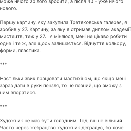
може нічого зрілого зробити, а після 40 – уже нічого
нового.
Першу картину, яку закупила Третяковська галерея, я
зробив у 27. Картину, за яку я отримав диплом академії
мистецтв, теж у 27. І я міняюся, мені не цікаво робити
одне і те ж, але щось залишається. Відчуття кольору,
форми, пластика.
***
Настільки звик працювати мастихіном, що якщо мені
зараз дати в руки пензля, то не певний, що зможу з
ним впоратися.
***
Художник не має бути голодним. Тоді він не вільний.
Часто через жебрацтво художник деградує, бо хоче