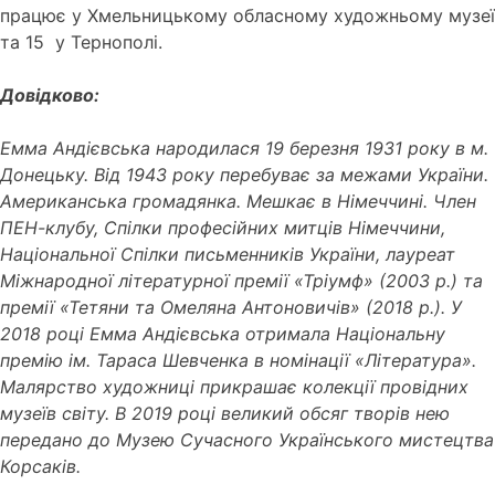
працює у Хмельницькому обласному художньому музеї
та 15 у Тернополі.
Довідково:
Емма Андієвська народилася 19 березня 1931 року в м.
Донецьку. Від 1943 року перебуває за межами України.
Американська громадянка. Мешкає в Німеччині. Член
ПЕН-клубу, Спілки професійних митців Німеччини,
Національної Спілки письменників України, лауреат
Міжнародної літературної премії «Тріумф» (2003 р.) та
премії «Тетяни та Омеляна Антоновичів» (2018 р.). У
2018 році Емма Андієвська отримала Національну
премію ім. Тараса Шевченка в номінації «Література».
Малярство художниці прикрашає колекції провідних
музеїв світу. В 2019 році великий обсяг творів нею
передано до Музею Сучасного Українського мистецтва
Корсаків.