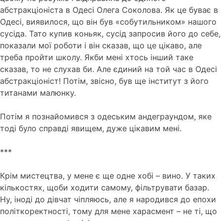
абстракціоніста в Одесі Олега Соколова. Як це буває в
Одесі, виявилося, що він був «собутильником» нашого
сусіда. Тато купив коньяк, сусід запросив його до себе,
показали мої роботи і він сказав, що це цікаво, але
треба пройти школу. Якби мені хтось інший таке
сказав, то не слухав би. Але єдиний на той час в Одесі
абстракціоніст! Потім, звісно, був ще інститут з його
титанами малюнку.
Потім я познайомився з одеським андеграундом, яке
тоді було справді явищем, дуже цікавим мені.
***
Крім мистецтва, у мене є ще одне хобі – вино.
У таких
кількостях, щоби ходити самому, фільтрувати базар.
Ну, іноді до дівчат чіпляюсь, але я народився до епохи
політкоректності, тому для мене харасмент – не ті, що