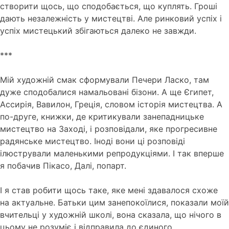
створити щось, що сподобається, що куплять. Гроші
дають незалежність у мистецтві. Але ринковий успіх і
успіх мистецький збігаються далеко не завжди.
***
Мій художній смак сформували Печери Ласко, там
дуже сподобалися намальовані бізони. А ще Єгипет,
Ассирія, Вавилон, Греція, словом історія мистецтва. А
по-друге, книжки, де критикували занепадницьке
мистецтво на Заході, і розповідали, яке прогресивне
радянське мистецтво. Іноді вони ці розповіді
ілюстрували маленькими репродукціями. І так вперше
я побачив Пікасо, Далі, попарт.
І я став робити щось таке, яке мені здавалося схоже
на актуальне. Батьки цим занепокоїлися, показали моїй
вчительці у художній школі, вона сказала, що нічого в
цьому не розуміє і відправила до єдиного