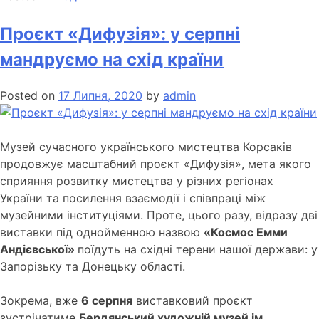
Проєкт «Дифузія»: у серпні
мандруємо на схід країни
Posted on
17 Липня, 2020
by
admin
Музей сучасного українського мистецтва Корсаків
продовжує масштабний проєкт «Дифузія», мета якого
сприяння розвитку мистецтва у різних регіонах
України та посилення взаємодії і співпраці між
музейними інституціями. Проте, цього разу, відразу дві
виставки під однойменною назвою
«Космос Емми
Андієвської»
поїдуть на східні терени нашої держави: у
Запорізьку та Донецьку області.
Зокрема, вже
6 серпня
виставковий проєкт
зустрічатиме
Бердянський художній музей ім.