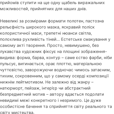
прийомів ступити на ще одну щабель виражальних
можливостей, прийнятних для наших днів.
Невеликі за розмірами формати полотен, пастозна
рельєфність широкого мазка, яскравий поліск
колористичної маси, трепетні нюанси світла,
полохлива рухливість тіней… Естетське смакування у
самому акті творення.
Просто, невимушено, без
лукавства художник фіксує на площині зображення-
видива: форма, барва, контур – саме єство фарби, ніби
пульсує, вигинається, орає плоттю, матеріальною
чуттєвістю, заворожуючи водночас чимось затаєним,
тихим, сокровенним, що у самому осерді композиції
нижнім лейтмотивом.
Не залежно від жанру –
натюрморт, пейзаж, інтер’єр чи абстрактний
безпредметний мотив – автору вдається подолати
невидимі межі конкретного і незримого.
Це дуже
особистісне бачення та сприйняття світу реального та
світу мистецтва.