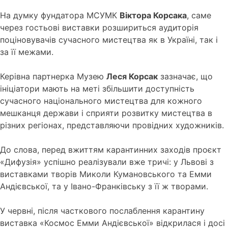
На думку фундатора МСУМК
Віктора Корсака
, саме
через гостьові виставки розшириться аудиторія
поціновувачів сучасного мистецтва як в Україні, так і
за її межами.
Керівна партнерка Музею
Леся Корсак
зазначає, що
ініціатори мають на меті збільшити доступність
сучасного національного мистецтва для кожного
мешканця держави і сприяти розвитку мистецтва в
різних регіонах, представляючи провідних художників.
До слова, перед вжиттям карантинних заходів проєкт
«Дифузія» успішно реалізували вже тричі: у Львові з
виставками творів Миколи Кумановського та Емми
Андієвської, та у Івано-Франківську з її ж творами.
У червні, після часткового послаблення карантину
виставка «Космос Емми Андієвської» відкрилася і досі