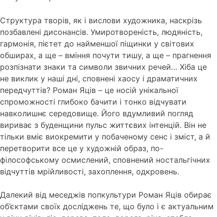
Структура творів, як і вислови художника, наскрізь
позбавлені дисонансів. Умиротвореність, людяність,
гармонія, пієтет до найменшої піщинки у світових
обширах, а ще – вміння почути тишу, а ще – прагнення
розпізнати знаки та символи звичних речей… Хіба це
не виклик у наші дні, сповнені хаосу і драматичних
передчуттів? Роман Яців – це носій унікальної
спроможності глибоко бачити і тонко відчувати
навколишнє середовище. Його вдумливий погляд
вириває з буденщини пульс життєвих інтенцій. Він не
тільки вміє виокремити у побаченому сенс і зміст, а й
перетворити все це у художній образ, по-
філософському осмислений, сповнений ностальгічних
відчуттів мрійливості, захоплення, одкровень.
Далекий від меседжів попкультури Роман Яців обирає
об’єктами своїх досліджень те, що було і є актуальним