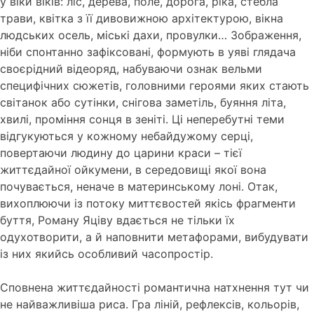
у віки віків: ліс, дерева, поле, дорога, ріка, стебла
трави, квітка з її дивовижною архітектурою, вікна
людських осель, міські дахи, провулки… Зображення,
ніби спонтанно зафіксовані, формують в уяві глядача
своєрідний відеоряд, набуваючи ознак вельми
специфічних сюжетів, головними героями яких стають
світанок або сутінки, снігова заметіль, буяння літа,
хвилі, проміння сонця в зеніті. Ці неперебутні теми
відгукуються у кожному небайдужому серці,
повертаючи людину до царини краси – тієї
життєдайної ойкумени, в середовищі якої вона
почувається, неначе в материнському лоні. Отак,
вихоплюючи із потоку миттєвостей якісь фрагменти
буття, Роману Яціву вдається не тільки їх
одухотворити, а й наповнити метафорами, вибудувати
із них якийсь особливий часопростір.
Сповнена життєдайності романтична натхнення тут чи
не найважливіша риса.
Гра ліній, рефлексів, кольорів,