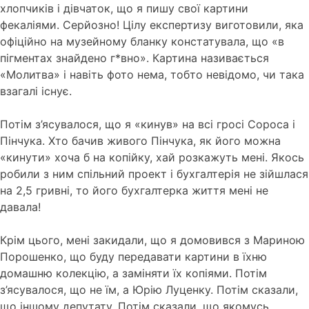
хлопчиків і дівчаток, що я пишу свої картини
фекаліями. Серйозно! Цілу експертизу виготовили, яка
офіційно на музейному бланку констатувала, що «в
пігментах знайдено г*вно». Картина називається
«Молитва» і навіть фото нема, тобто невідомо, чи така
взагалі існує.
Потім з’ясувалося, що я «кинув» на всі гросі Сороса і
Пінчука. Хто бачив живого Пінчука, як його можна
«кинути» хоча б на копійку, хай розкажуть мені. Якось
робили з ним спільний проект і бухгалтерія не зійшлася
на 2,5 гривні, то його бухгалтерка життя мені не
давала!
Крім цього, мені закидали, що я домовився з Мариною
Порошенко, що буду передавати картини в їхню
домашню колекцію, а заміняти їх копіями. Потім
з’ясувалося, що не їм, а Юрію Луценку. Потім сказали,
що іншому депутату. Потім сказали, що якомусь