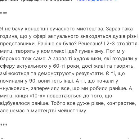
***
Я не бачу концепції сучасного мистецтва.
Зараз така
година, що у сфері актуального знаходяться дуже різні
представники.
Раніше як було?
Ренесанс!
І 2-3 століття
митці творять у комплексі ідей гуманізму.
Потім у
барокко теж саме.
А зараз ті художники, які входили у
сферу актуального у 60-ті роки, досі живі та творять,
змінюються та демонструють результати.
Є ті, що
починали у 90, вони геть інші.
А ті, що почали у
«нульових», заперечили все, що ми робили раніше.
А
митці кінця «10-х» повертаються до того, що
відбувалося раніше.
Тобто все дуже різне, контрастне,
але немає в мистецтві мейнстріму.
***