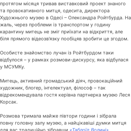
протягом місяця тривав виставковий проект знаного
та провокативного митця, одесита, директора
Художнього музею в Одесі – Олександра Ройтбурда.
На
жаль, через проблеми із транспортом у годину
карантину митець не зміг приїхати на відкриття, але
біля прямого відеозв’язку пообіцяв зробити це згодом.
Особисте знайомство лучан із Ройтбурдом таки
відбулося – у рамках розмови-дискурсу, яка відбулася
у МСУМКу.
Митець, активний громадський діяч, провокаційний
художник, блогер, інтелектуал, філософ – так
відрекомендувала гостя керівна партнерка музею Леся
Корсак.
Розмова тримала майже півтори години і зібрала
повну головну залу музею, а найцікавіші думки митця
для вас традиційно зібравши
«Таблоїд Волині».