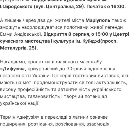
І.І.Бродського (вул. Центральна, 29). Початок о 16:00.
А лишень через два дні жителі міста
Маріуполь
також
зможуть насолоджуватися полотнами живої легенди
Емми Андієвської.
Відкриття 8 серпня, о 15:00 у Центрі
сучасного мистецтва і культури ім. Куїнджі(просп.
Металургів, 25)
.
Нагадаємо, проєкт національного масштабу
«Дифузія»,
приурочений до 30-річчя відновлення
незалежності України. Це серія гостьових виставок, які
мають на меті продемонструвати світові актуальність,
високу професійність та автентичність українського
мистецтва, талановитість і творчий потенціал
української нації.
Термін «дифузія» в перекладі з латини означає
поширення, розтікання, розсіювання, взаємодія.