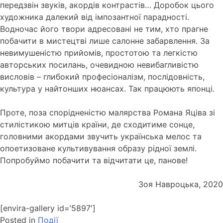
передзвін звуків, акордів контрастів… Доробок цього
художника далекий від імпозантної парадності.
Водночас його твори адресовані не тим, хто прагне
побачити в мистецтві лише салонне забарвлення.
За
невимушеністю прийомів, простотою та легкістю
авторських посилань, очевидною невибагливістю
висловів – глибокий професіоналізм, послідовність,
культура у найтонших нюансах.
Так працюють японці.
Проте, поза спорідненістю малярства Романа Яціва зі
стилістикою митців країни, де сходитиме сонце,
головними акордами звучить українська мелос та
опоетизоване культивування образу рідної землі.
Попробуймо побачити та відчитати це, панове!
Зоя Навроцька, 2020
[envira-gallery id=’5897′]
Posted in
Події