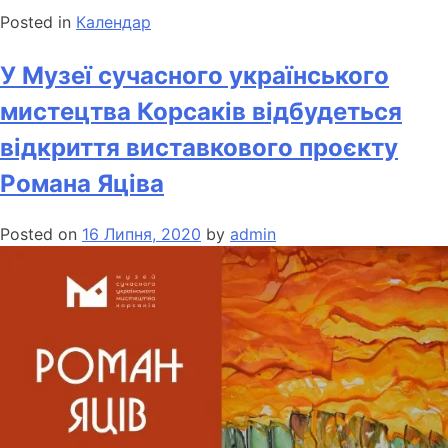
Posted in
Календар
У Музеї сучасного українського
мистецтва Корсаків відбудеться
відкриття виставкового проєкту
Романа Яціва
Posted on
16 Липня, 2020
by
admin