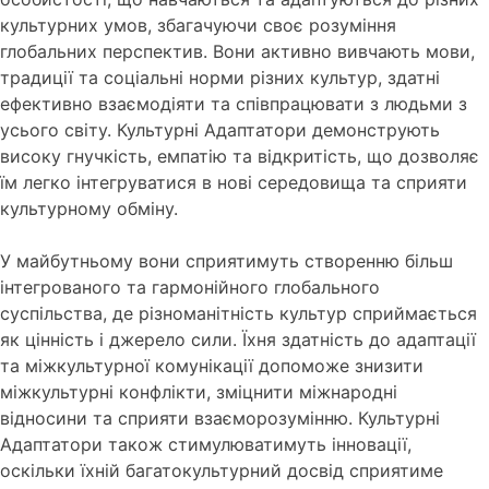
культурних умов, збагачуючи своє розуміння
глобальних перспектив. Вони активно вивчають мови,
традиції та соціальні норми різних культур, здатні
ефективно взаємодіяти та співпрацювати з людьми з
усього світу. Культурні Адаптатори демонструють
високу гнучкість, емпатію та відкритість, що дозволяє
їм легко інтегруватися в нові середовища та сприяти
культурному обміну.
У майбутньому вони сприятимуть створенню більш
інтегрованого та гармонійного глобального
суспільства, де різноманітність культур сприймається
як цінність і джерело сили. Їхня здатність до адаптації
та міжкультурної комунікації допоможе знизити
міжкультурні конфлікти, зміцнити міжнародні
відносини та сприяти взаєморозумінню. Культурні
Адаптатори також стимулюватимуть інновації,
оскільки їхній багатокультурний досвід сприятиме