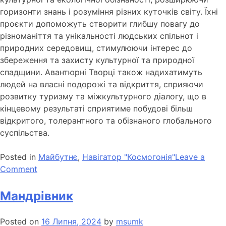
горизонти знань і розуміння різних куточків світу. Їхні
проєкти допоможуть створити глибшу повагу до
різноманіття та унікальності людських спільнот і
природних середовищ, стимулюючи інтерес до
збереження та захисту культурної та природної
спадщини. Авантюрні Творці також надихатимуть
людей на власні подорожі та відкриття, сприяючи
розвитку туризму та міжкультурного діалогу, що в
кінцевому результаті сприятиме побудові більш
відкритого, толерантного та обізнаного глобального
суспільства.
Posted in
Майбутнє
,
Навігатор "Космогонія"
Leave a
Comment
Мандрівник
Posted on
16 Липня, 2024
by
msumk