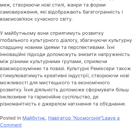
меж, створюючи нові стилі, жанри та форми
самовираження, які відображають багатогранність і
взаємозв’язок сучасного світу.
У майбутньому вони сприятимуть розвитку
глобального культурного діалогу, збагачуючи культурну
спадщину новими ідеями та перспективами. Їхні
інноваційні підходи допоможуть знизити напруженість
між різними культурними групами, сприяючи
взаєморозумінню та повазі. Культурні Реміксери також
стимулюватимуть креативні індустрії, створюючи нові
можливості для мистецького та економічного
розвитку. Їхня діяльність допоможе сформувати більш
інклюзивне та гармонійне суспільство, де
різноманітність є джерелом натхнення та об’єднання.
Posted in
Майбутнє
,
Навігатор "Космогонія"
Leave a
Comment