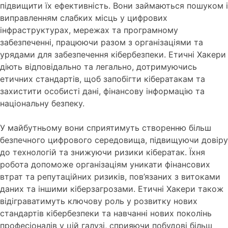
підвищити їх ефективність. Вони займаються пошуком і
виправленням слабких місць у цифрових
інфраструктурах, мережах та програмному
забезпеченні, працюючи разом з організаціями та
урядами для забезпечення кібербезпеки. Етичні Хакери
діють відповідально та легально, дотримуючись
етичних стандартів, щоб запобігти кібератакам та
захистити особисті дані, фінансову інформацію та
національну безпеку.
У майбутньому вони сприятимуть створенню більш
безпечного цифрового середовища, підвищуючи довіру
до технологій та знижуючи ризики кібератак. Їхня
робота допоможе організаціям уникати фінансових
втрат та репутаційних ризиків, пов’язаних з витоками
даних та іншими кіберзагрозами. Етичні Хакери також
відіграватимуть ключову роль у розвитку нових
стандартів кібербезпеки та навчанні нових поколінь
професіоналів у цій галузі, сприяючи побудові більш