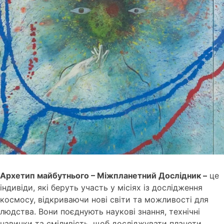
Архетип майбутнього – Міжпланетний Дослідник –
це
індивіди, які беруть участь у місіях із дослідження
космосу, відкриваючи нові світи та можливості для
людства. Вони поєднують наукові знання, технічні
навички та сміливість, щоб досліджувати планети,