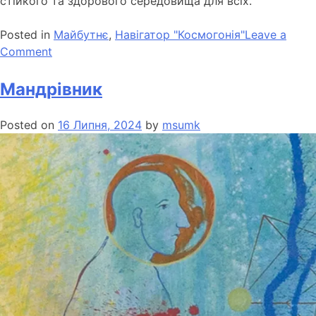
стійкого та здорового середовища для всіх.
Posted in
Майбутнє
,
Навігатор "Космогонія"
Leave a
Comment
Мандрівник
Posted on
16 Липня, 2024
by
msumk