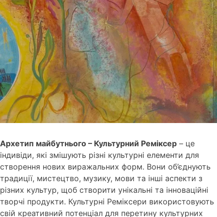
Архетип майбутнього – Культурний Реміксер
– це
індивіди, які змішують різні культурні елементи для
створення нових виражальних форм. Вони об’єднують
традиції, мистецтво, музику, мови та інші аспекти з
різних культур, щоб створити унікальні та інноваційні
творчі продукти. Культурні Реміксери використовують
свій креативний потенціал для перетину культурних