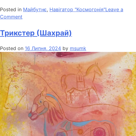
Posted in
Майбутнє
,
Навігатор "Космогонія"
Leave a
Comment
Трикстер (Шахрай)
Posted on
16 Липня, 2024
by
msumk