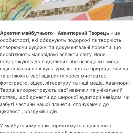
Архетип майбутнього – Авантюрний Творець
– це
особистості, які об’єднують подорожі та творчість,
створюючи художні та документальні проєкти, що
висвітлюють маловідомі аспекти світу. Вони
подорожують до віддалених або незвіданих місць,
відкриваючи нові культури, історії та природні явища,
та втілюють свої відкриття через мистецтво,
фотографію, відео, літературу та інші медіа. Авантюрні
Творці використовують свої навички та унікальний
погляд, щоб донести до широкої аудиторії невідомі чи
забуті частини нашої планети, спонукаючи до
цікавості, роздумів і дій.
У майбутньому вони сприятимуть підвищенню
культурної та екологічної обізнаності, розширюючи