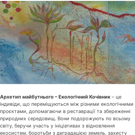
Архетип майбутнього – Екологічний Кочівник
– це
індивіди, що переміщуються між різними екологічними
проєктами, допомагаючи в реставрації та збереженні
природних середовищ. Вони подорожують по всьому
світу, беручи участь у ініціативах з відновлення
екосистем, боротьби з деградацією земель, захисту