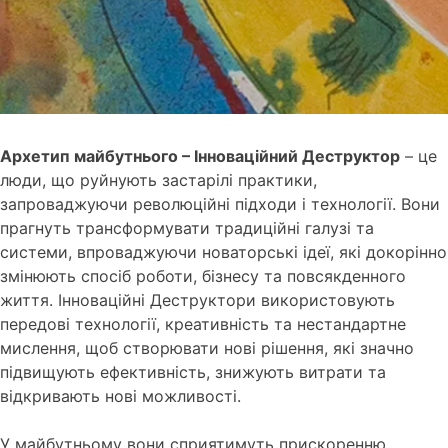
Архетип майбутнього – Інноваційний Деструктор
– це
люди, що руйнують застарілі практики,
запроваджуючи революційні підходи і технології. Вони
прагнуть трансформувати традиційні галузі та
системи, впроваджуючи новаторські ідеї, які докорінно
змінюють спосіб роботи, бізнесу та повсякденного
життя. Інноваційні Деструктори використовують
передові технології, креативність та нестандартне
мислення, щоб створювати нові рішення, які значно
підвищують ефективність, знижують витрати та
відкривають нові можливості.
У майбутньому вони сприятимуть прискоренню