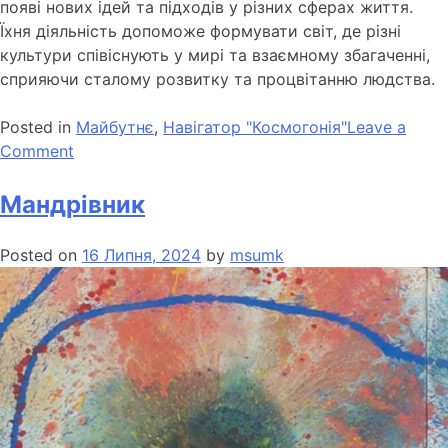
появі нових ідей та підходів у різних сферах життя.
Їхня діяльність допоможе формувати світ, де різні
культури співіснують у мирі та взаємному збагаченні,
сприяючи сталому розвитку та процвітанню людства.
Posted in
Майбутнє
,
Навігатор "Космогонія"
Leave a
Comment
Мандрівник
Posted on
16 Липня, 2024
by
msumk