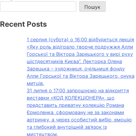
Пошук
Recent Posts
1 серпня (субота) о 16:00 відбудеться лекція
«Яку роль відіграло творче подружжя Алли
Горської та Віктора Зарецького у вирі руху
шістдесятників Києва”. Лекторка Олена
Зарецька – художниця, очільниця фонду
Алли Горської та Віктора Зарецького, онука
митців.
31 липня о 17:00 запрошуємо на відкриття
виставки «КОД КОЛЕКЦІОНЕРА», що
представить приватну колекцію Романа
Єрмоленка, сформовану не за законами
артринку, а через особистий вибір, емоцію
та глибокий внутрішній зв’язок із
мистецтвом.