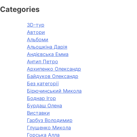
Categories
3D-тур
Автори
Альбоми
Альошкіна Дарія
Андієвська Емма
Антип Петро
Архипенко Олександр
Байдуков Олександр
Без категорії
Бірючинський Микола
Боднар Ігор
Бурдаш Олена
Виставки
Гарбуз Володимир
Глущенко Микола
Горська Алла