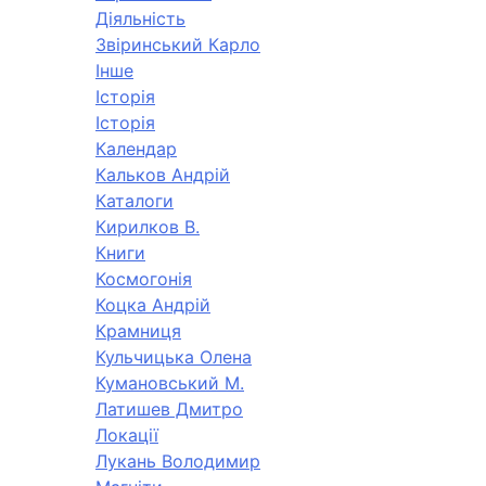
Діяльність
Звіринський Карло
Інше
Історія
Історія
Календар
Кальков Андрій
Каталоги
Кирилков В.
Книги
Космогонія
Коцка Андрій
Крамниця
Кульчицька Олена
Кумановський М.
Латишев Дмитро
Локації
Лукань Володимир