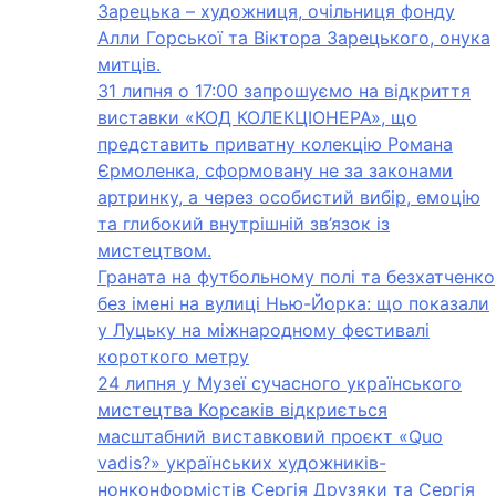
Зарецька – художниця, очільниця фонду
Алли Горської та Віктора Зарецького, онука
митців.
31 липня о 17:00 запрошуємо на відкриття
виставки «КОД КОЛЕКЦІОНЕРА», що
представить приватну колекцію Романа
Єрмоленка, сформовану не за законами
артринку, а через особистий вибір, емоцію
та глибокий внутрішній зв’язок із
мистецтвом.
Граната на футбольному полі та безхатченко
без імені на вулиці Нью-Йорка: що показали
у Луцьку на міжнародному фестивалі
короткого метру
24 липня у Музеї сучасного українського
мистецтва Корсаків відкриється
масштабний виставковий проєкт «Quo
vadis?» українських художників-
нонконформістів Сергія Друзяки та Сергія