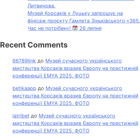
Литвинова.
Музей Корсаків у Луцьку запрошує на
фінісаж проєкту Гамлета Зіньківського «365.
Час не потрібен»!
26 липня
Recent Comments
66789link
до
Музей сучасного українського
мистецтва Корсаків вразив Європу на престижній
конференції EMYA 2025. ФОТО
betikaapp
до
Музей сучасного українського
мистецтва Корсаків вразив Європу на престижній
конференції EMYA 2025. ФОТО
latribet
до
Музей сучасного українського
мистецтва Корсаків вразив Європу на престижній
конференції EMYA 2025. ФОТО