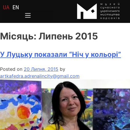
UA
EN
Місяць:
Липень 2015
У Луцьку показали “Ніч у кольорі”
Posted on
20 Липня, 2015
by
artkafedra.adrenalincity@gmail.com