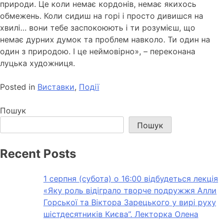
природи. Це коли немає кордонів, немає якихось
обмежень. Коли сидиш на горі і просто дивишся на
хвилі… вони тебе заспокоюють і ти розумієш, що
немає дурних думок та проблем навколо. Ти один на
один з природою. І це неймовірно», – переконана
луцька художниця.
Posted in
Виставки
,
Події
Пошук
Пошук
Recent Posts
1 серпня (субота) о 16:00 відбудеться лекція
«Яку роль відіграло творче подружжя Алли
Горської та Віктора Зарецького у вирі руху
шістдесятників Києва”. Лекторка Олена