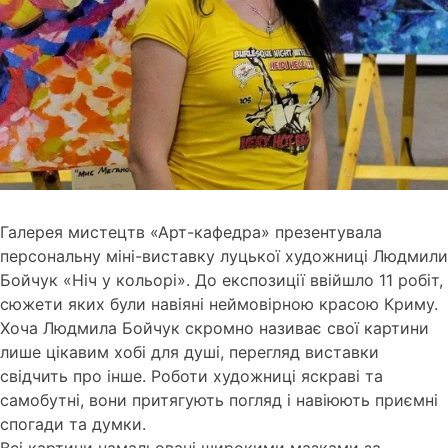
Галерея мистецтв «Арт-кафедра» презентувала
персональну міні-виставку луцької художниці Людмили
Бойчук «Ніч у кольорі». До експозиції ввійшло 11 робіт,
сюжети яких були навіяні неймовірною красою Криму.
Хоча Людмила Бойчук скромно називає свої картини
лише цікавим хобі для душі, перегляд виставки
свідчить про інше. Роботи художниці яскраві та
самобутні, вони притягують погляд і навіюють приємні
спогади та думки.
Всі картини намальовані широкими мазками за