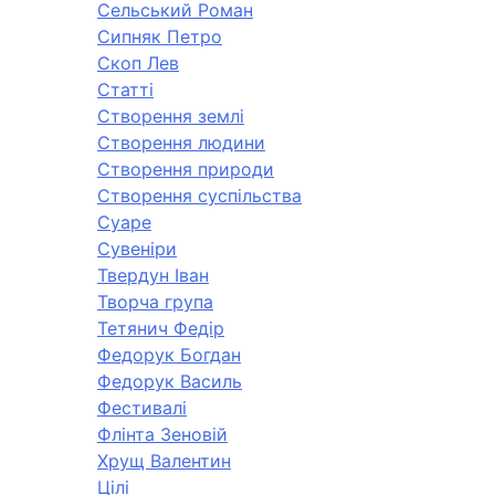
Сельський Роман
Сипняк Петро
Скоп Лев
Статті
Створення землі
Створення людини
Створення природи
Створення суспільства
Суаре
Сувеніри
Твердун Іван
Творча група
Тетянич Федір
Федорук Богдан
Федорук Василь
Фестивалі
Флінта Зеновій
Хрущ Валентин
Цілі