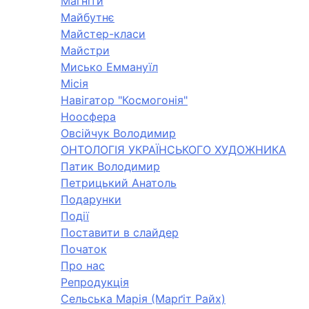
Магніти
Майбутнє
Майстер-класи
Майстри
Мисько Еммануїл
Місія
Навігатор "Космогонія"
Ноосфера
Овсійчук Володимир
ОНТОЛОГІЯ УКРАЇНСЬКОГО ХУДОЖНИКА
Патик Володимир
Петрицький Анатоль
Подарунки
Події
Поставити в слайдер
Початок
Про нас
Репродукція
Сельська Марія (Марґіт Райх)