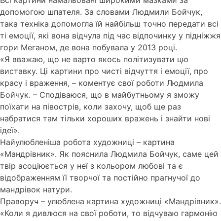
допомогою шпателя. За словами Людмили Бойчук,
така техніка допомогла їй найбільш точно передати всі
ті емоції, які вона відчула під час відпочинку у підніжжя
гори Меганом, де вона побувала у 2013 році.
«Я вважаю, що не варто якось політизувати цю
виставку. Ці картини про чисті відчуття і емоції, про
красу і враження, – коментує свої роботи Людмила
Бойчук. – Сподіваюся, що в майбутньому я зможу
поїхати на півострів, коли захочу, щоб ще раз
набратися там тільки хороших вражень і знайти нові
ідеї».
Найулюбленіша робота художниці – картина
«Мандрівник». Як пояснила Людмила Бойчук, саме цей
твір асоціюється у неї з кольором любові та є
відображенням її творчої та постійно прагнучої до
мандрівок натури.
Праворуч – улюблена картина художниці «Мандрівник».
«Коли я дивлюся на свої роботи, то відчуваю гармонію