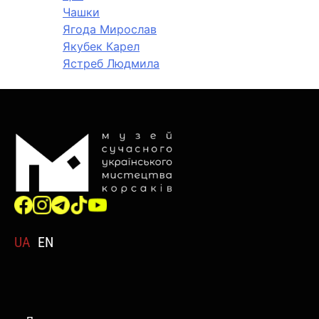
Чашки
Ягода Мирослав
Якубек Карел
Ястреб Людмила
UA
EN