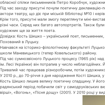
обласної спілки письменників Петро Коробчук, художн
Під час заходу присутні почули поетичну декламацію-п
актори театру, що діє при міській бібліотеці №10 і кер
Крім того, присутні мали змогу переглянути міні-вист
різні часи. Серед них багато автопортретів. Також бу
художник ще за життя поета.
Довідка: Кость Шишко – український поет, письменник, 
Похований в Луцьку.
Навчався на історико-філологічному факультеті Луцько
школи Маневицького (тепер Ковельського) району.
Під час сумнозвісного Луцького процесу (1965 рік) н
ім. Лесі Українки) він потрапив у число неблагодійних. 
Тривалий час працював різноробочим, потім художнико
У 2010 р., до 70-річчя з дня народження Кості Шишка, 
Кость Шишко лишив велику поетичну спадщину. У його т
радянський період побачили світ у самодруківських ви
вірші», «Вогонь», «Пісня дощу» (2001). У 2010 році у в