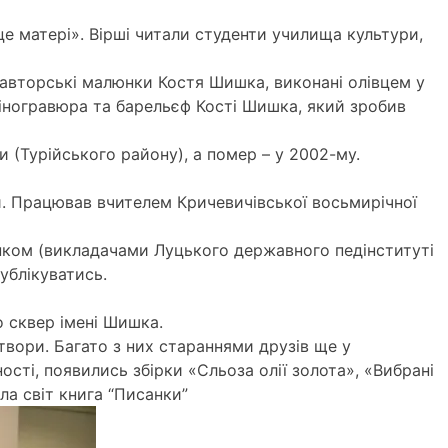
е матері». Вірші читали студенти училища культури,
 авторські малюнки Костя Шишка, виконані олівцем у
 ліногравюра та барельєф Кості Шишка, який зробив
 (Турійського району), а помер – у 2002-му.
ки. Працював вчителем Кричевичівської восьмирічної
нком (викладачами Луцького державного педінституті
публікуватись.
о сквер імені Шишка.
вори. Багато з них стараннями друзів ще у
сті, появились збірки «Сльоза олії золота», «Вибрані
ла світ книга “Писанки”