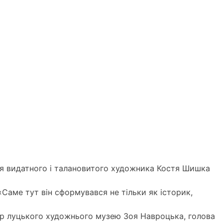
ння видатного і талановитого художника Костя Шишка
Саме тут він сформувався не тільки як історик,
ор луцького художнього музею Зоя Навроцька, голова