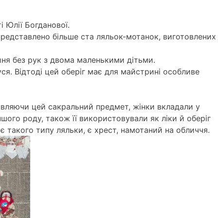
 Юлії Богданової.
 представлено більше ста ляльок-мотанок, виготовлених
иня без рук з двома маленькими дітьми.
ся. Відтоді цей оберіг має для майстрині особливе
товляючи цей сакральний предмет, жінки вкладали у
шого роду, також її використовували як ліки й оберіг
 такого типу ляльки, є хрест, намотаний на обличчя.