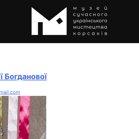
ї Богданової
gmail.com