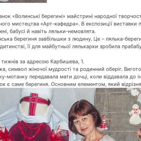
нок «Волинські берегині» майстрині народної творчості
асного мистецтва «Арт-кафедра». В експозиції виставки
ені, бабусі й навіть ляльки-немовлята.
нська берегиня завбільшки з людину. Це – лялька-берег
итинстві, її для майбутньої лялькарки зробила прабабу
тижнів за адресою Карбишева, 1.
ька, символ жіночої мудрості та родинний оберіг. Виго
ку-мотанку передавала мати дочці, коли віддавала до ін
к є саме берегиня. Основним елементом, який відрізняє