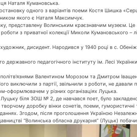
иця Наталя Кумановська.
остановку одного з варіантів поеми Костя Шишка «Серц
івником якого є Наталя Максимчук.
авку, представлену Волинським краєзнавчим музеєм. Це
ли роботи з приватної колекції Миколи Кумановського –
художник, дисидент. Народився у 1940 році в с. Обеніжи
го державного педагогічного інституту ім. Лесі Україн
ад політв’язнями Валентином Морозом та Дмитром Іваще
Його виключили з партії, звільнили з роботи, не давали 
м-оформлювачем у різних організаціях Луцька.
у Луцьку біля ЗОШ № 2, де навчався поет, було закладен
ворчому доробку вінки сонетів, поеми, гумористичні т
даннях. Згодом, після проголошення Україною Незалежно
идавництві “Волинська обласна друкарня” (Луцьк) побачи