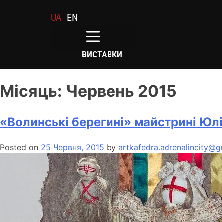
UA
EN
ВИСТАВКИ
Місяць:
Червень 2015
«Волинські берегині» майстрині Юлі
Posted on
25 Червня, 2015
by
artkafedra.adrenalincity@