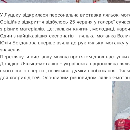
У Луцьку відкрилася персональна виставка ляльок-мота
Офіційне відкриття відбулось 25 червня у галереї суч
з різних матеріалів. Це: ляльки-княгині, молодиці, нареч
Один з найцікавіших експонатів – лялька-мотанка Воли
Юлія Богданова вперше взяла до рук ляльку-мотанку у д
значення.
Переглянути виставку можна протягом двох наступних 
Довідка: Лялька-мотанка – українська національна лял
нього свою енергію, позитивні думки і побажання. Ляль
для хворих дітей. Особливим різновидом ляльок-мотано