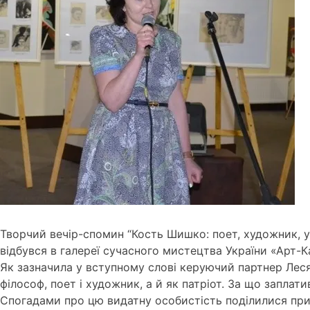
Творчий вечір-спомин “Кость Шишко: поет, художник, у
відбувся в галереї сучасного мистецтва України «Арт-
Як зазначила у вступному слові керуючий партнер Леся
філософ, поет і художник, а й як патріот. За що заплати
Спогадами про цю видатну особистість поділилися при