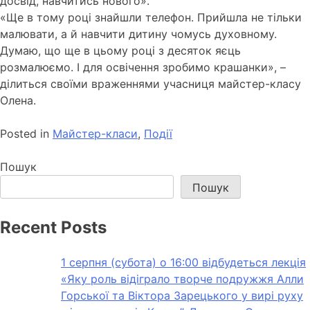
досвід, навчитись нового».
«Ще в тому році знайшли телефон. Прийшла не тільки
малювати, а й навчити дитину чомусь духовному.
Думаю, що ще в цьому році з десяток яєць
розмалюємо. І для освічення зробимо крашанки», –
ділиться своїми враженнями учасниця майстер-класу
Олена.
Posted in
Майстер-класи
,
Події
Пошук
Пошук
Recent Posts
1 серпня (субота) о 16:00 відбудеться лекція
«Яку роль відіграло творче подружжя Алли
Горської та Віктора Зарецького у вирі руху