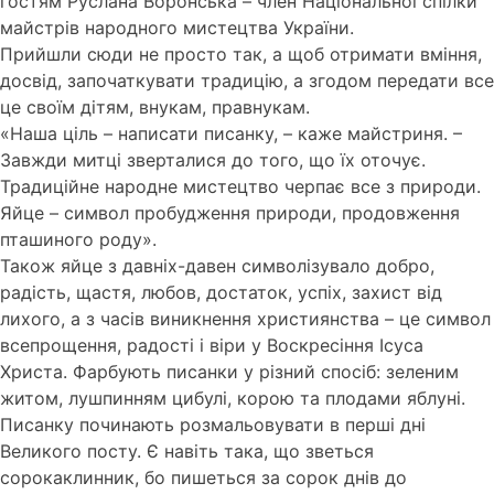
гостям Руслана Воронська – член Національної спілки
майстрів народного мистецтва України.
Прийшли сюди не просто так, а щоб отримати вміння,
досвід, започаткувати традицію, а згодом передати все
це своїм дітям, внукам, правнукам.
«Наша ціль – написати писанку, – каже майстриня. –
Завжди митці зверталися до того, що їх оточує.
Традиційне народне мистецтво черпає все з природи.
Яйце – символ пробудження природи, продовження
пташиного роду».
Також яйце з давніх-давен символізувало добро,
радість, щастя, любов, достаток, успіх, захист від
лихого, а з часів виникнення християнства – це символ
всепрощення, радості і віри у Воскресіння Ісуса
Христа. Фарбують писанки у різний спосіб: зеленим
житом, лушпинням цибулі, корою та плодами яблуні.
Писанку починають розмальовувати в перші дні
Великого посту. Є навіть така, що зветься
сорокаклинник, бо пишеться за сорок днів до