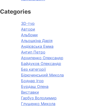
Categories
3D-тур
Автори
Альбоми
Альошкіна Дарія
Андієвська Емма
Антип Петро
Архипенко Олександр
Байдуков Олександр
Без категорії
Бірючинський Микола
Боднар Ігор
Бурдаш Олена
Виставки
Гарбуз Володимир
Глущенко Микола