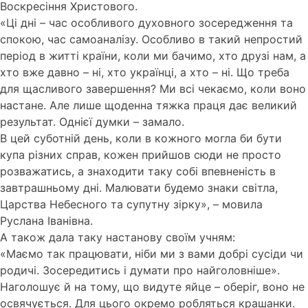
Воскресіння Христового.
«Ці дні – час особливого духовного зосередження та
спокою, час самоаналізу. Особливо в такий непростий
період в житті країни, коли ми бачимо, хто друзі нам, а
хто вже давно – ні, хто українці, а хто – ні. Що треба
для щасливого завершення? Ми всі чекаємо, коли воно
настане. Але лише щоденна тяжка праця дає великий
результат. Однієї думки – замало.
В цей суботній день, коли в кожного могла би бути
купа різних справ, кожен прийшов сюди не просто
розважатись, а знаходити таку собі впевненість в
завтрашньому дні. Малювати будемо знаки світла,
Царства Небесного та супутну зірку», – мовила
Руслана Іванівна.
А також дала таку настанову своїм учням:
«Маємо так працювати, ніби ми з вами добрі сусіди чи
родичі. Зосередитись і думати про найголовніше».
Наголошує й на тому, що видуте яйце – оберіг, воно не
освячується. Для цього окремо робляться крашанки.