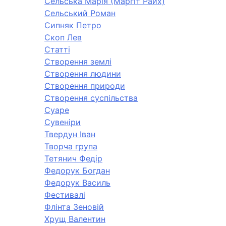
Сельська Марія (Марґіт Райх)
Сельський Роман
Сипняк Петро
Скоп Лев
Статті
Створення землі
Створення людини
Створення природи
Створення суспільства
Суаре
Сувеніри
Твердун Іван
Творча група
Тетянич Федір
Федорук Богдан
Федорук Василь
Фестивалі
Флінта Зеновій
Хрущ Валентин