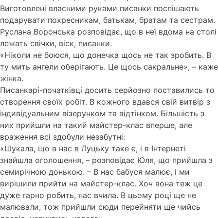
Виготовлені власними руками писанки поспішають
подарувати похресникам, батькам, братам та сестрам.
Руслана Воронська розповідає, що в неї вдома на столі
лежать свічки, віск, писанки.
«Ніколи не боюся, що донечка щось не так зробить. В
ту мить ангели оберігають. Це щось сакральне», – каже
жінка.
Писанкарі-початківці досить серйозно поставились то
створення своїх робіт. В кожного вдався свій витвір з
індивідуальним візерунком та відтінком. Більшість з
них прийшли на такий майстер-клас вперше, але
враження всі здобули незабутні:
«Шукала, що в нас в Луцьку таке є, і в Інтернеті
знайшла оголошення, – розповідає Юля, що прийшла з
семирічною донькою. – В нас бабуся малює, і ми
вирішили прийти на майстер-клас. Хоч вона теж це
дуже гарно робить, нас вчила. В цьому році ще не
малювали, тож прийшли сюди перейняти ще чийсь