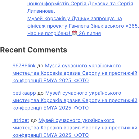
нонконформістів Сергія Друзяки та Сергія
Литвинова.
Музей Корсаків у Луцьку запрошує на
фінісаж проєкту Гамлета Зіньківського «365.
Час не потрібен»!
26 липня
Recent Comments
66789link
до
Музей сучасного українського
мистецтва Корсаків вразив Європу на престижній
конференції EMYA 2025. ФОТО
betikaapp
до
Музей сучасного українського
мистецтва Корсаків вразив Європу на престижній
конференції EMYA 2025. ФОТО
latribet
до
Музей сучасного українського
мистецтва Корсаків вразив Європу на престижній
конференції EMYA 2025. ФОТО