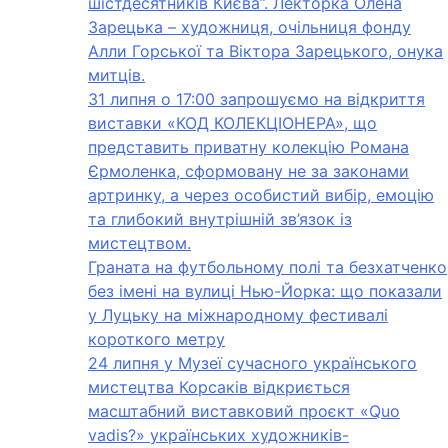
шістдесятників Києва”. Лекторка Олена
Зарецька – художниця, очільниця фонду
Алли Горської та Віктора Зарецького, онука
митців.
31 липня о 17:00 запрошуємо на відкриття
виставки «КОД КОЛЕКЦІОНЕРА», що
представить приватну колекцію Романа
Єрмоленка, сформовану не за законами
артринку, а через особистий вибір, емоцію
та глибокий внутрішній зв’язок із
мистецтвом.
Граната на футбольному полі та безхатченко
без імені на вулиці Нью-Йорка: що показали
у Луцьку на міжнародному фестивалі
короткого метру
24 липня у Музеї сучасного українського
мистецтва Корсаків відкриється
масштабний виставковий проєкт «Quo
vadis?» українських художників-