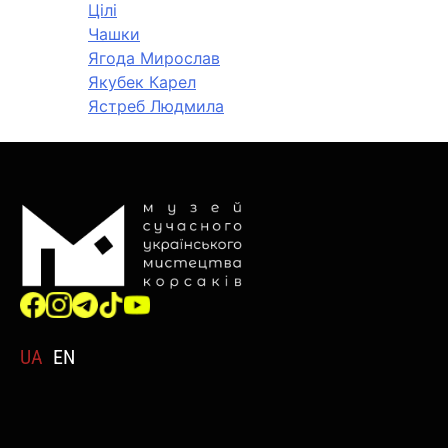
Цілі
Чашки
Ягода Мирослав
Якубек Карел
Ястреб Людмила
UA
EN