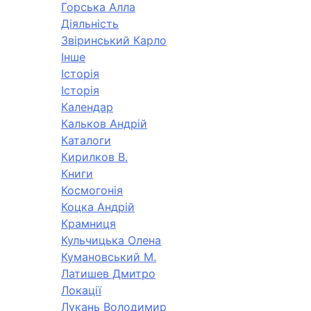
Горська Алла
Діяльність
Звіринський Карло
Інше
Історія
Історія
Календар
Кальков Андрій
Каталоги
Кирилков В.
Книги
Космогонія
Коцка Андрій
Крамниця
Кульчицька Олена
Кумановський М.
Латишев Дмитро
Локації
Лукань Володимир