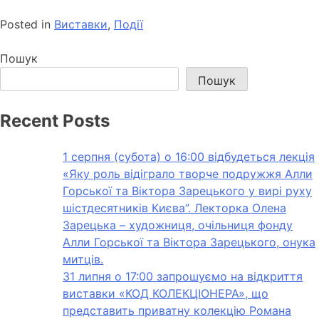
Posted in
Виставки
,
Події
Пошук
Пошук
Recent Posts
1 серпня (субота) о 16:00 відбудеться лекція
«Яку роль відіграло творче подружжя Алли
Горської та Віктора Зарецького у вирі руху
шістдесятників Києва”. Лекторка Олена
Зарецька – художниця, очільниця фонду
Алли Горської та Віктора Зарецького, онука
митців.
31 липня о 17:00 запрошуємо на відкриття
виставки «КОД КОЛЕКЦІОНЕРА», що
представить приватну колекцію Романа