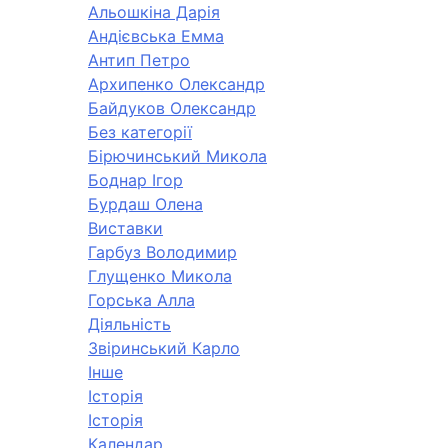
Альошкіна Дарія
Андієвська Емма
Антип Петро
Архипенко Олександр
Байдуков Олександр
Без категорії
Бірючинський Микола
Боднар Ігор
Бурдаш Олена
Виставки
Гарбуз Володимир
Глущенко Микола
Горська Алла
Діяльність
Звіринський Карло
Інше
Історія
Історія
Календар