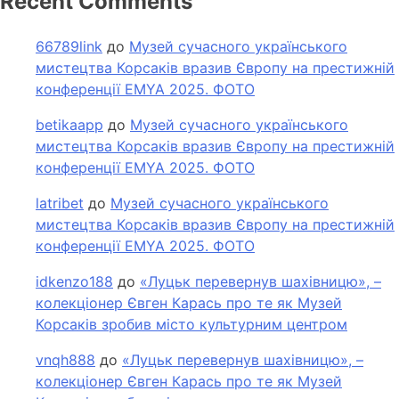
Recent Comments
66789link
до
Музей сучасного українського
мистецтва Корсаків вразив Європу на престижній
конференції EMYA 2025. ФОТО
betikaapp
до
Музей сучасного українського
мистецтва Корсаків вразив Європу на престижній
конференції EMYA 2025. ФОТО
latribet
до
Музей сучасного українського
мистецтва Корсаків вразив Європу на престижній
конференції EMYA 2025. ФОТО
idkenzo188
до
«Луцьк перевернув шахівницю», –
колекціонер Євген Карась про те як Музей
Корсаків зробив місто культурним центром
vnqh888
до
«Луцьк перевернув шахівницю», –
колекціонер Євген Карась про те як Музей