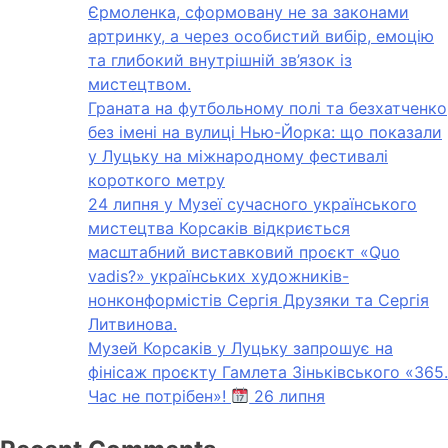
Єрмоленка, сформовану не за законами
артринку, а через особистий вибір, емоцію
та глибокий внутрішній зв’язок із
мистецтвом.
Граната на футбольному полі та безхатченко
без імені на вулиці Нью-Йорка: що показали
у Луцьку на міжнародному фестивалі
короткого метру
24 липня у Музеї сучасного українського
мистецтва Корсаків відкриється
масштабний виставковий проєкт «Quo
vadis?» українських художників-
нонконформістів Сергія Друзяки та Сергія
Литвинова.
Музей Корсаків у Луцьку запрошує на
фінісаж проєкту Гамлета Зіньківського «365.
Час не потрібен»!
26 липня