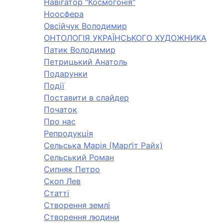
Навігатор "Космогонія"
Ноосфера
Овсійчук Володимир
ОНТОЛОГІЯ УКРАЇНСЬКОГО ХУДОЖНИКА
Патик Володимир
Петрицький Анатоль
Подарунки
Події
Поставити в слайдер
Початок
Про нас
Репродукція
Сельська Марія (Марґіт Райх)
Сельський Роман
Сипняк Петро
Скоп Лев
Статті
Створення землі
Створення людини