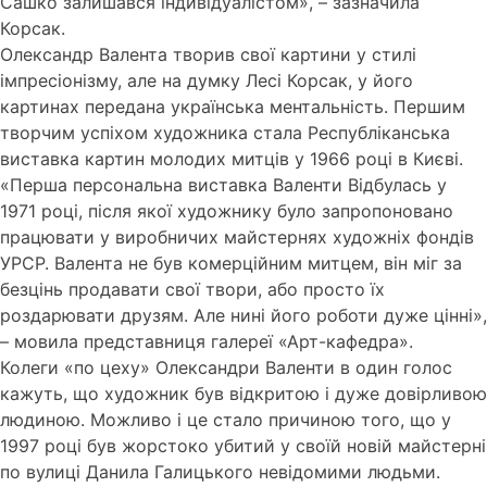
Сашко залишався індивідуалістом», – зазначила
Корсак.
Олександр Валента творив свої картини у стилі
імпресіонізму, але на думку Лесі Корсак, у його
картинах передана українська ментальність. Першим
творчим успіхом художника стала Республіканська
виставка картин молодих митців у 1966 році в Києві.
«Перша персональна виставка Валенти Відбулась у
1971 році, після якої художнику було запропоновано
працювати у виробничих майстернях художніх фондів
УРСР. Валента не був комерційним митцем, він міг за
безцінь продавати свої твори, або просто їх
роздарювати друзям. Але нині його роботи дуже цінні»,
– мовила представниця галереї «Арт-кафедра».
Колеги «по цеху» Олександри Валенти в один голос
кажуть, що художник був відкритою і дуже довірливою
людиною. Можливо і це стало причиною того, що у
1997 році був жорстоко убитий у своїй новій майстерні
по вулиці Данила Галицького невідомими людьми.