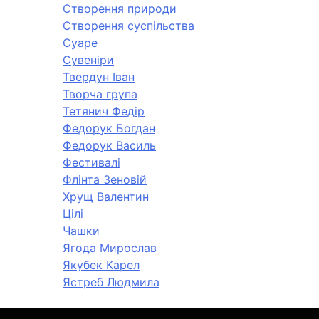
Створення природи
Створення суспільства
Суаре
Сувеніри
Твердун Іван
Творча група
Тетянич Федір
Федорук Богдан
Федорук Василь
Фестивалі
Флінта Зеновій
Хрущ Валентин
Цілі
Чашки
Ягода Мирослав
Якубек Карел
Ястреб Людмила