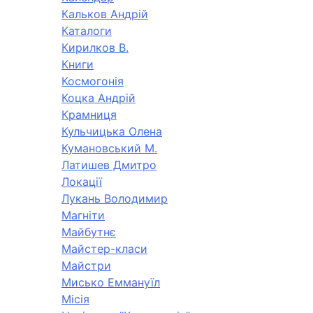
Кальков Андрій
Каталоги
Кирилков В.
Книги
Космогонія
Коцка Андрій
Крамниця
Кульчицька Олена
Кумановський М.
Латишев Дмитро
Локації
Лукань Володимир
Магніти
Майбутнє
Майстер-класи
Майстри
Мисько Еммануїл
Місія