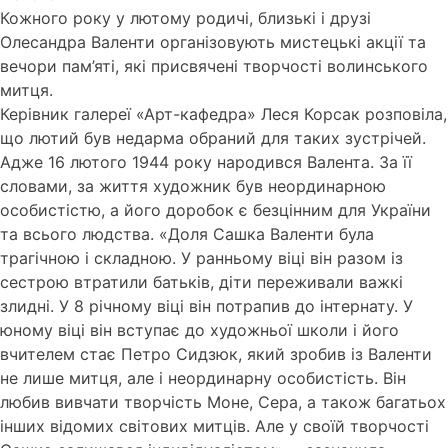
Кожного року у лютому родичі, близькі і друзі
Олесандра Валенти організовують мистецькі акції та
вечори пам’яті, які присвячені творчості волинського
митця.
Керівник галереї «Арт-кафедра» Леся Корсак розповіла,
що лютий був недарма обраний для таких зустрічей.
Адже 16 лютого 1944 року народився Валента. За її
словами, за життя художник був неординарною
особистістю, а його доробок є безцінним для України
та всього людства. «Доля Сашка Валенти була
трагічною і складною. У ранньому віці він разом із
сестрою втратили батьків, діти переживали важкі
злидні. У 8 річному віці він потрапив до інтернату. У
юному віці він вступає до художньої школи і його
вчителем стає Петро Сидзюк, який зробив із Валенти
не лише митця, але і неординарну особистість. Він
любив вивчати творчість Моне, Сера, а також багатьох
інших відомих світових митців. Але у своїй творчості