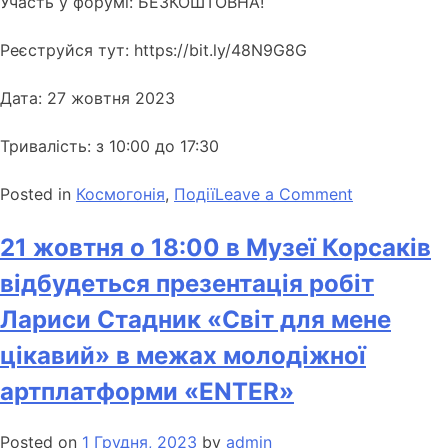
Участь у форумі: БЕЗКОШТОВНА!
Реєструйся тут:
https://bit.ly/48N9G8G
Дата: 27 жовтня 2023
Тривалість: з 10:00 до 17:30
Posted in
Космогонія
,
Події
Leave a Comment
21 жовтня о 18:00 в Музеї Корсаків
відбудеться презентація робіт
Лариси Стадник «Світ для мене
цікавий» в межах молодіжної
артплатформи «ENTER»
Posted on
1 Грудня, 2023
by
admin