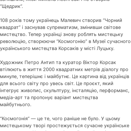
“Щедрик”.
108 років тому українець Малевич створив “Чорний
квадрат” і заснував супрематизм, змінивши світове
мистецтво. Тепер українці знову роблять мистецьку
революцію, створюючи “Космогонію” в Музеї сучасного
українського мистецтва Корсаків у місті Луцьку.
Художник Петро Антип та куратор Віктор Корсак
втілюють в життя 2000 квадратних метрів діалогу про
минуле, теперішнє і майбутнє. Це картина від українців
для всього світу про увесь світ. Це проєкт, який
інтегрує живопис, скульптуру, інсталяцію, перформанс,
медіа-арт та пропонує варіант мистецтва
майбутнього.
“Космогонія” — це те, чого раніше не було. У цьому
мистецькому творі простежується сучасне українське