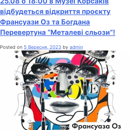
25.08 о 18:00 в Музеї Корсаків
відбудеться відкриття проєкту
Франсуази Оз та Богдана
Перевертуна “Металеві сльози”!
Posted on
5 Вересня, 2023
by
admin