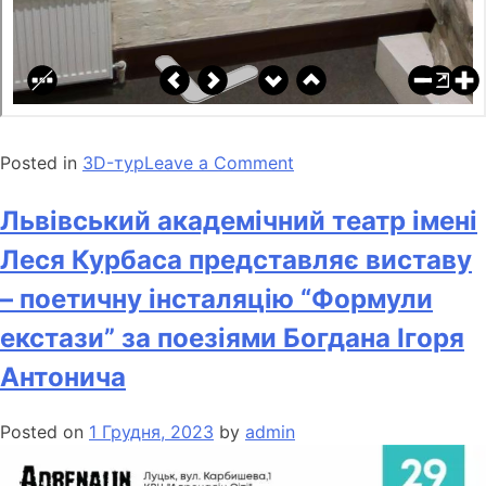
Posted in
3D-тур
Leave a Comment
Львівський академічний театр імені
Леся Курбаса представляє виставу
– поетичну інсталяцію “Формули
екстази” за поезіями Богдана Ігоря
Антонича
Posted on
1 Грудня, 2023
by
admin