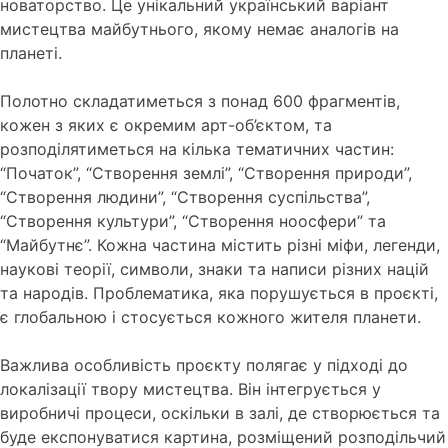
новаторство. Це унікальний український варіант
мистецтва майбутнього, якому немає аналогів на
планеті.
Полотно складатиметься з понад 600 фрагментів,
кожен з яких є окремим арт-об’єктом, та
розподілятиметься на кілька тематичних частин:
“Початок”, “Створення землі”, “Створення природи”,
“Створення людини”, “Створення суспільства”,
“Створення культури”, “Створення ноосфери” та
“Майбутнє”. Кожна частина містить різні міфи, легенди,
наукові теорії, символи, знаки та написи різних націй
та народів. Проблематика, яка порушується в проєкті,
є глобальною і стосується кожного жителя планети.
Важлива особливість проєкту полягає у підході до
локалізації твору мистецтва. Він інтегрується у
виробничі процеси, оскільки в залі, де створюється та
буде експонуватися картина, розміщений розподільчий