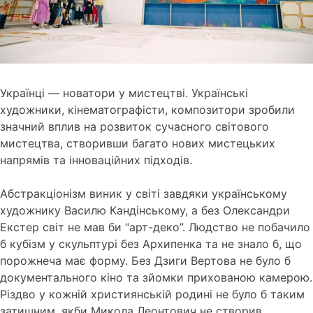
Українці — новатори у мистецтві. Українські
художники, кінематографісти, композитори зробили
значний вплив на розвиток сучасного світового
мистецтва, створивши багато нових мистецьких
напрямів та інноваційних підходів.
Абстракціонізм виник у світі завдяки українському
художнику Василю Кандінському, а без Олександри
Екстер світ не мав би “арт-деко”. Людство не побачило
б кубізм у скульптурі без Архипенка та не знало б, що
порожнеча має форму. Без Дзиги Вертова не було б
документального кіно та зйомки прихованою камерою.
Різдво у кожній християнській родині не було б таким
затишним, якби Микола Леонтович не створив