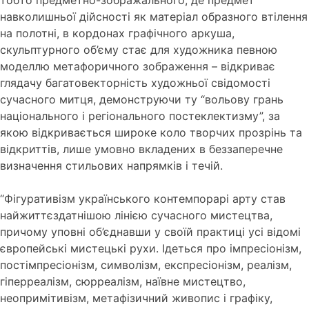
тобто предметно-зображального, де предмет
навколишньої дійсності як матеріал образного втілення
на полотні, в кордонах графічного аркуша,
скульптурного об’єму стає для художника певною
моделлю метафоричного зображення – відкриває
глядачу багатовекторність художньої свідомості
сучасного митця, демонструючи ту “вольову грань
національного і регіонального постеклектизму”, за
якою відкривається широке коло творчих прозрінь та
відкриттів, лише умовно вкладених в беззаперечне
визначення стильових напрямків і течій.
“Фігуративізм українського контемпорарі арту став
найжиттєздатнішою лінією сучасного мистецтва,
причому уповні об’єднавши у своїй практиці усі відомі
європейські мистецькі рухи. Ідеться про імпресіонізм,
постімпресіонізм, символізм, експресіонізм, реалізм,
гіперреалізм, сюрреалізм, наївне мистецтво,
неопримітивізм, метафізичний живопис і графіку,