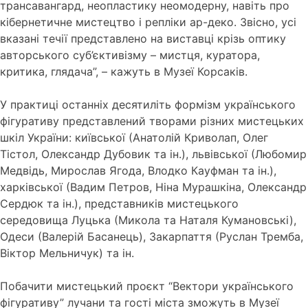
трансавангард, неопластику неомодерну, навіть про
кібернетичне мистецтво і репліки ар-деко. Звісно, усі
вказані течії представлено на виставці крізь оптику
авторського суб’єктивізму – мистця, куратора,
критика, глядача”, – кажуть в Музеї Корсаків.
У практиці останніх десятиліть формізм українського
фігуративу представлений творами різних мистецьких
шкіл України: київської (Анатолій Криволап, Олег
Тістол, Олександр Дубовик та ін.), львівської (Любомир
Медвідь, Мирослав Ягода, Влодко Кауфман та ін.),
харківської (Вадим Петров, Ніна Мурашкіна, Олександр
Сердюк та ін.), представників мистецького
середовища Луцька (Микола та Наталя Кумановські),
Одеси (Валерій Басанець), Закарпаття (Руслан Тремба,
Віктор Мельничук) та ін.
Побачити мистецький проєкт “Вектори українського
фігуративу” лучани та гості міста зможуть в Музеї