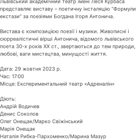
Львівський академічний театр імені Леся Курбаса
представляє виставу – поетичну інсталяцію “Формули
екстази” за поезіями Богдана Ігоря Антонича.
Вистава є композицією поезії і музики. Живописні і
сюрреалістичні вірші Антонича, відомого львівського
поета 30-х років ХХ ст., звертаються до тем природи,
любові, ваги мистецтва, минущості життя.
Дата: 29 жовтня 2023 р.
Час: 17:00
Місце: Експериментальний театр «Адреналін»
Діють:
Андрій Водичев
Денис Соколов
Олег Онещак/Марко Свіжінський
Марія Онещак
Наталія Рибка-Пархоменко/Марина Мазур