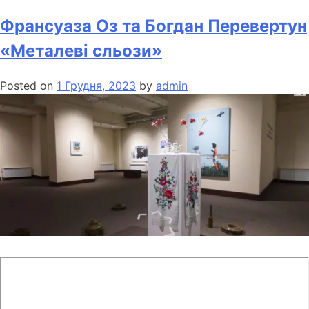
Франсуаза Оз та Богдан Перевертун
«Металеві сльози»
Posted on
1 Грудня, 2023
by
admin