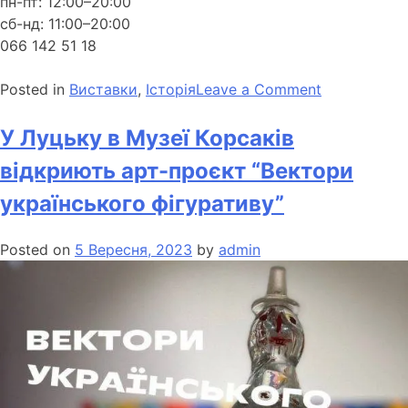
пн-пт: 12:00–20:00
сб-нд: 11:00–20:00
066 142 51 18
Posted in
Виставки
,
Історія
Leave a Comment
У Луцьку в Музеї Корсаків
відкриють арт-проєкт “Вектори
українського фігуративу”
Posted on
5 Вересня, 2023
by
admin