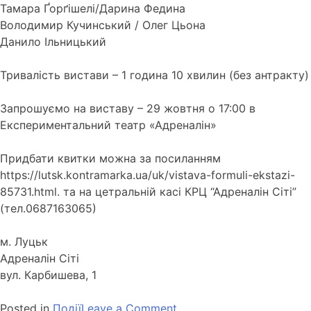
Тамара Ґорґішелі/Дарина Федина
Володимир Кучинський / Олег Цьона
Данило Ільницький
Тривалість вистави – 1 година 10 хвилин (без антракту)
Запрошуємо на виставу – 29 жовтня о 17:00 в
Експериментальний театр «Адреналін»
Придбати квитки можна за посиланням
https://lutsk.kontramarka.ua/uk/vistava-formuli-ekstazi-
85731.html. та на цетральній касі КРЦ “Адреналін Сіті”
(тел.0687163065)
м. Луцьк
Адреналін Сіті
вул. Карбишева, 1
Posted in
Події
Leave a Comment