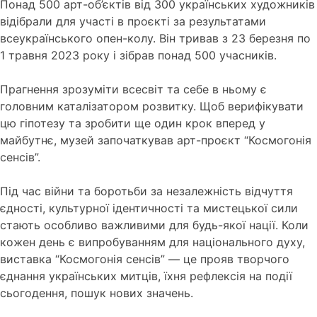
Понад 500 арт-об’єктів від 300 українських художників
відібрали для участі в проєкті за результатами
всеукраїнського опен-колу. Він тривав з 23 березня по
1 травня 2023 року і зібрав понад 500 учасників.
Прагнення зрозуміти всесвіт та себе в ньому є
головним каталізатором розвитку. Щоб верифікувати
цю гіпотезу та зробити ще один крок вперед у
майбутнє, музей започаткував арт-проєкт “Космогонія
сенсів”.
Під час війни та боротьби за незалежність відчуття
єдності, культурної ідентичності та мистецької сили
стають особливо важливими для будь-якої нації. Коли
кожен день є випробуванням для національного духу,
виставка “Космогонія сенсів” — це прояв творчого
єднання українських митців, їхня рефлексія на події
сьогодення, пошук нових значень.