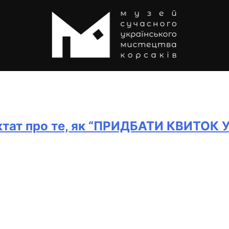
тат про те, як “ПРИДБАТИ КВИТОК У