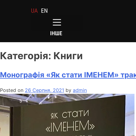
UA
EN
ІНШЕ
Категорія:
Книги
Монографія «Як стати ІМЕНЕМ» трак
Posted on
26 Серпня, 2021
by
admin