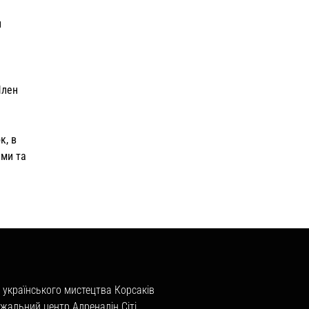
и
Член
к, в
ами та
 українського мистецтва Корсаків
жальний центр Адреналін Сіті