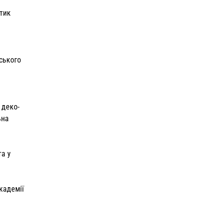
етик
ського
 деко­
ьна
та у
кадемії