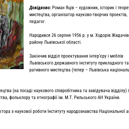
Довідково:
Роман Яців – художник, історик і теор
мистецтва, організатор науково-творчих проектів,
педагог.
Народився 26 серпня 1956 р. у м. Ходорів Жидачів
району Львівської області.
Закінчив відділ проектуван­ня інтер’єру і меблів
Львівського державного інституту прикладного та
ративного мистецтва (тепер – Львівська націонал
цтва (на посаді наукового співробітника та завідувача відділу) 
тва, фольклору та етнографії ім. М.Т. Рильського АН України.
тора з наукової роботи Інституту народознавства Національної а