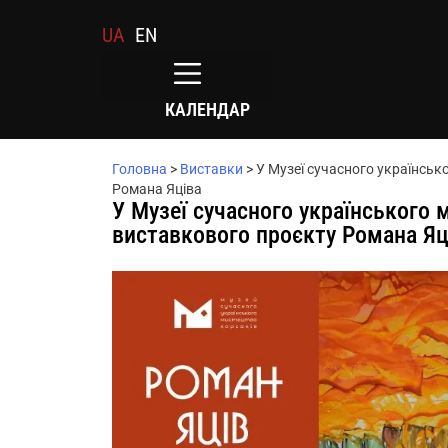
UA
EN
КАЛЕНДАР
Головна
>
Виставки
>
У Музеї сучасного українськ
Романа Яціва
У Музеї сучасного українського 
виставкового проєкту Романа Яц