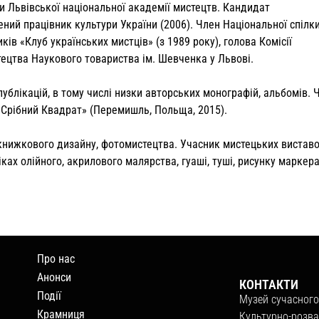
ти Львівської національної академії мистецтв. Кандидат
жений працівник культури України (2006). Член Національної спілк
ків «Клуб українських мистців» (з 1989 року), голова Комісії
ецтва Наукового товариства ім. Шевченка у Львові.
ублікацій, в тому числі низки авторських монографій, альбомів. 
«Срібний Квадрат» (Перемишль, Польща, 2015).
 книжкового дизайну, фотомистецтва. Учасник мистецьких виставо
іках олійного, акрилового малярства, гуаші, туші, рисунку маркер
Про нас
Анонси
КОНТАКТИ
Події
Музей сучасного
Крамниця
Культурно-розва