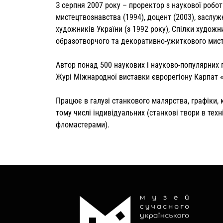
З серпня 2007 року – проректор з наукової робо
мистецтвознавства (1994), доцент (2003), заслу­
художників України (з 1992 року), Спілки художни
образотворчого та декоративно-ужит­кового мист
Автор понад 500 наукових і науково-популярних п
Журі Міжнародної виставки єврорегіону Карпат 
Працює в галузі станкового малярства, графіки,
тому числі індивідуальних (станкові твори в техн
фломастерами).