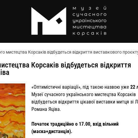
ого мистецтва Корсаків відбудеться відкриття виставкового проєкт
мистецтва Корсаків відбудеться відкриття
іва
«Оптимістичні варіації», під такою назвою уже
22 
Музеї сучасного українського мистецтва Корсаків
відбудеться відкриття цікавої виставки митця зі 
Романа Яціва.
Початок традиційно о 17.00, вхід вільний
(маска+дистанція).