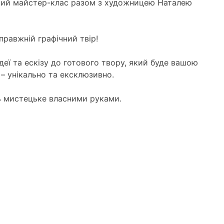
чний майстер-клас разом з художницею Наталею
правжній графічний твір!
ідеї та ескізу до готового твору, який буде вашою
– унікально та ексклюзивно.
сь мистецьке власними руками.