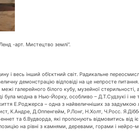
Ленд -арт. Мистецтво землі”.
ину і весь інший об’єктний світ. Радикальне переосмис
еличну демонстрацію відповіді на це непросте питання.
 межі галерейного білого кубу, музейної стерильності, 
ді була модна в Нью-Йорку, особливо – Д.Т.Судзукі і не т
життя Е.Роджерса – одна з найвеличніших за задумкою ле
ст, К.Андре, Д.Оппенгейм, Р.Лонг, Н.Холт, Ч.Росс. Я.Діб
.Беннет та б.Вудворда, які пропонують відмовитись від 
позицію на рівні з камнями, деревами, горами і нейро-