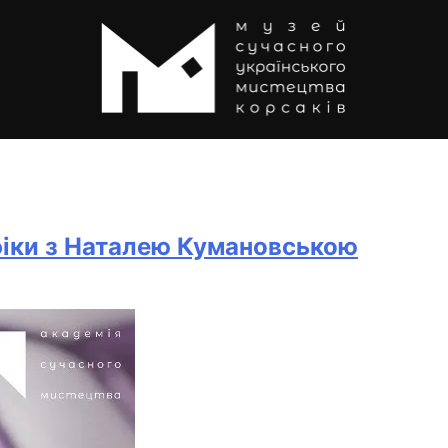
фіки з Наталею Кумановською