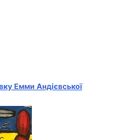
вку Емми Андієвської