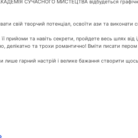
екту АКАДЕМІЯ СУЧАСНОГО МИСТЕЦТВА відбудеться графі
ати свій творчий потенціал, освоїти ази та виконати с
 її прийоми та навіть секрети, пройдете весь шлях від 
о, делікатно та трохи романтично! Вміти писати пером 
яти лише гарний настрій і велике бажання створити що
»