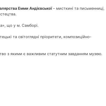
малярства Емми Андієвської
– мисткині та письменниці,
истецтва.
», що у м. Самборі.
тецькі та світоглядні пріоритети, композиційно-
ство з якими є важливим статутним завданням музею.