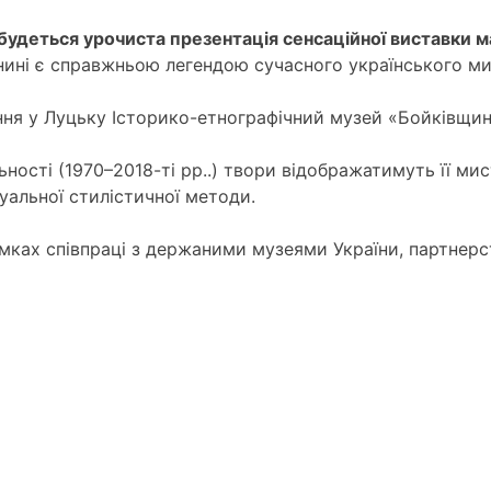
ідбудеться урочиста презентація сенсаційної виставки 
 нині є справжньою легендою сучасного українського м
ння у Луцьку Історико-етнографічний музей «Бойківщина
ності (1970–2018-ті рр..) твори відображатимуть її мис
уальної стилістичної методи.
мках співпраці з держаними музеями України, партнер