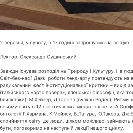
2 березня, у суботу, о 17 годині запрошуємо на лекцію “
Лектор: Олександр Сушинський
Завжди існував розподіл на Природу і Культуру. На люд
Світ-без-нас? Деякі роботи ленд-арту претендують на в
радикальний жест інституціональної критики – вихід за
італійського «арте повера», японської філософії, яка то
блискавки), М.Хейзер, Д.Таррел (вулкан Роден), Ритми 
всьому світу в 12 екзотичніших місцях планети. А.Сонфи
онтології Г.Хармана, К.Мейясу, Б.Латура, Ю.Такера, Дж
сприйняття світу, де люди, цілком можливо, займають 
бути, поговоримо на наступній лекції нашого циклу.