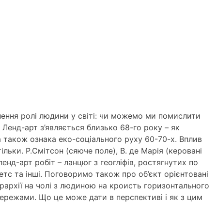
лення ролі людини у світі: чи можемо ми помислити
 Ленд-арт з’являється близько 68-го року – як
а також ознака еко-соціального руху 60-70-х. Вплив
ільки. Р.Смітсон (сяюче поле), В. де Марія (керовані
нд-арт робіт – ланцюг з геогліфів, ростягнутих по
бетс та інші. Поговоримо також про об’єкт орієнтовані
ієрархії на чолі з людиною на кроисть горизонтального
мережами. Що це може дати в перспективі і як з цим