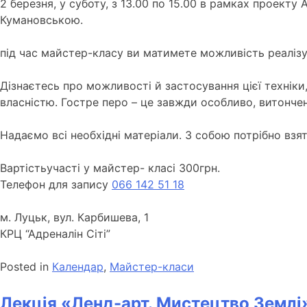
2 березня, у суботу, з 13.00 по 15.00 в рамках про
Кумановською.
під час майстер-класу ви матимете можливість реалізув
Дізнаєтесь про можливості й застосування цієї техніки,
власністю. Гостре перо – це завжди особливо, витончен
Надаємо всі необхідні матеріали. З собою потрібно вз
Вартістьучасті у майстер- класі 300грн.
Телефон для запису
066 142 51 18
м. Луцьк, вул. Карбишева, 1
КРЦ “Адреналін Сіті”
Posted in
Календар
,
Майстер-класи
Лекція «Ленд-арт. Мистецтво Землі