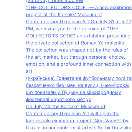
(Saturday) Time: 4:00 PM
“THE COLLECTOR’S CODE” — a new exhibition
project at the Korsaks’ Museum of
Contemporary Ukrainian Art On July 31 at 5:00
PM, we invite you to the opening of “THE
COLLECTOR’S CODE”, an exhibition presenting
the private collection of Roman Yermolenko.
The collection was shaped not by the rules of
the art market, but through personal choice,
emotion, and a profound inner connection with
art.
(Українська) Граната на футбольному полі та
безхатченко без імені на вулиці Нью-Йорка:
що показали у Луцьку на міжнародному
фестивалі короткого метру
On July 24, the Korsaks’ Museum of
Contemporary Ukrainian Art will open the
large-scale exhibition project “Quo Vadis?” by
Ukrainian nonconformist artists Serhii Druziaka