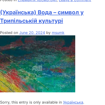
(Українська) Вода – символ у
Трипільській культурі
Posted on
June 20, 2024
by
msumk
Sorry, this entry is only available in
Українська
.