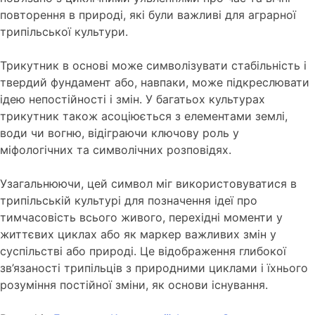
повторення в природі, які були важливі для аграрної
трипільської культури.
Трикутник в основі може символізувати стабільність і
твердий фундамент або, навпаки, може підкреслювати
ідею непостійності і змін. У багатьох культурах
трикутник також асоціюється з елементами землі,
води чи вогню, відіграючи ключову роль у
міфологічних та символічних розповідях.
Узагальнюючи, цей символ міг використовуватися в
трипільській культурі для позначення ідеї про
тимчасовість всього живого, перехідні моменти у
життєвих циклах або як маркер важливих змін у
суспільстві або природі. Це відображення глибокої
зв’язаності трипільців з природними циклами і їхнього
розуміння постійної зміни, як основи існування.