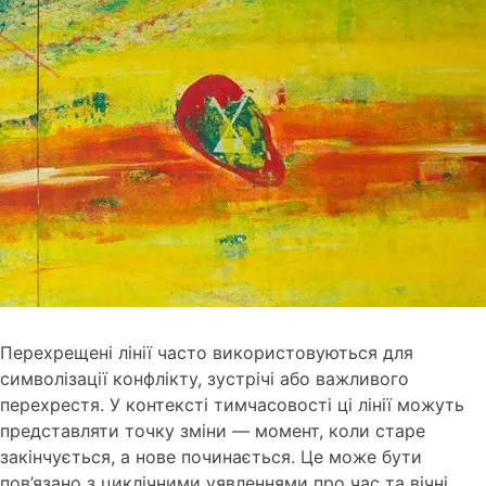
Перехрещені лінії часто використовуються для
символізації конфлікту, зустрічі або важливого
перехрестя. У контексті тимчасовості ці лінії можуть
представляти точку зміни — момент, коли старе
закінчується, а нове починається. Це може бути
пов’язано з циклічними уявленнями про час та вічні