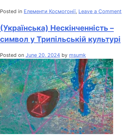
Posted in
Елементи Космогонії
,
Leave a Comment
(Українська) Нескінченність –
символ у Трипільській культурі
Posted on
June 20, 2024
by
msumk