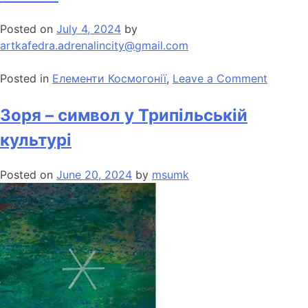
Posted on
July 4, 2024
by
artkafedra.adrenalincity@gmail.com
Posted in
Елементи Космогонії
,
Leave a Comment
Зоря – символ у Трипільській
культурі
Posted on
June 20, 2024
by
msumk