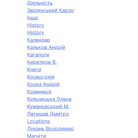
Діяльність
Звіринський Карло
Інше
History
History
Календар
Кальков Андрій
Каталоги
Кирилков В.
Книги
Космогонія
Коцка Андрій
Крамниця
Кульчицька Олена
Кумановський М.
Латишев Дмитро
Locations
Лукань Володимир
Магніти