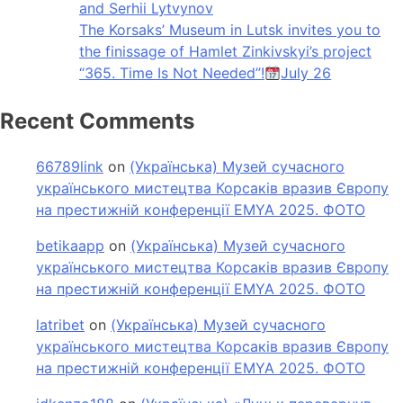
and Serhii Lytvynov
The Korsaks’ Museum in Lutsk invites you to
the finissage of Hamlet Zinkivskyi’s project
“365. Time Is Not Needed”!
July 26
Recent Comments
66789link
on
(Українська) Музей сучасного
українського мистецтва Корсаків вразив Європу
на престижній конференції EMYA 2025. ФОТО
betikaapp
on
(Українська) Музей сучасного
українського мистецтва Корсаків вразив Європу
на престижній конференції EMYA 2025. ФОТО
latribet
on
(Українська) Музей сучасного
українського мистецтва Корсаків вразив Європу
на престижній конференції EMYA 2025. ФОТО