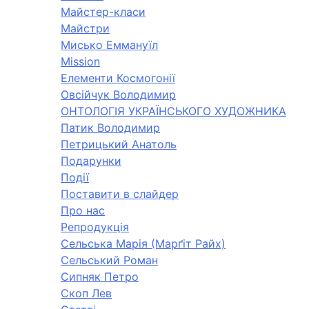
Майстер-класи
Майстри
Мисько Еммануїл
Mission
Елементи Космогонії
Овсійчук Володимир
ОНТОЛОГІЯ УКРАЇНСЬКОГО ХУДОЖНИКА
Патик Володимир
Петрицький Анатоль
Подарунки
Події
Поставити в слайдер
Про нас
Репродукція
Сельська Марія (Марґіт Райх)
Сельський Роман
Сипняк Петро
Скоп Лев