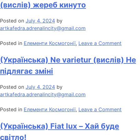
(вислів) жереб кинуто
Posted on
July 4, 2024
by
artkafedra.adrenalincity@gmail.com
Posted in
Елементи Космогонії
,
Leave a Comment
(Українська) Ne varietur (вислів) Не
підлягає зміні
Posted on
July 4, 2024
by
artkafedra.adrenalincity@gmail.com
Posted in
Елементи Космогонії
,
Leave a Comment
(Українська) Fiat lux – Хай буде
світло!