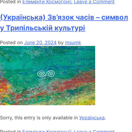
Posted in
Елементи Космогонії
,
Leave a Comment
(Українська) Зв’язок часів – символ
у Трипільській культурі
Posted on
June 20, 2024
by
msumk
Sorry, this entry is only available in
Українська
.
Posted in
Елементи Космогонії
,
Leave a Comment