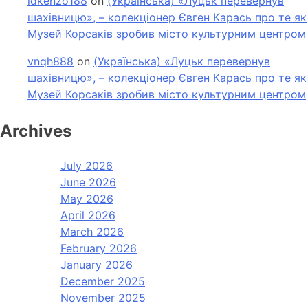
idkenzo188
on
(Українська) «Луцьк перевернув
шахівницю», – колекціонер Євген Карась про те як
Музей Корсаків зробив місто культурним центром
vnqh888
on
(Українська) «Луцьк перевернув
шахівницю», – колекціонер Євген Карась про те як
Музей Корсаків зробив місто культурним центром
Archives
July 2026
June 2026
May 2026
April 2026
March 2026
February 2026
January 2026
December 2025
November 2025