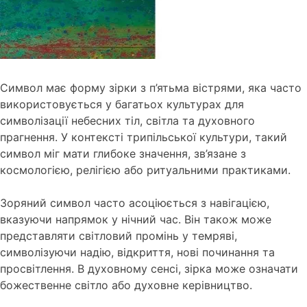
Символ має форму зірки з п’ятьма вістрями, яка часто
використовується у багатьох культурах для
символізації небесних тіл, світла та духовного
прагнення. У контексті трипільської культури, такий
символ міг мати глибоке значення, зв’язане з
космологією, релігією або ритуальними практиками.
Зоряний символ часто асоціюється з навігацією,
вказуючи напрямок у нічний час. Він також може
представляти світловий промінь у темряві,
символізуючи надію, відкриття, нові починання та
просвітлення. В духовному сенсі, зірка може означати
божественне світло або духовне керівництво.