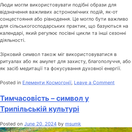
Люди могли використовувати подібні образи для
відзначення важливих астрономічних подій, як-от
сонцестояння або рівнодення. Це могло бути важливо
для сільськогосподарських практик, що базуються на
календарі, який регулює посівні цикли та інші сезонні
діяльності.
Зірковий символ також міг використовуватися в
ритуалах або як амулет для захисту, благополуччя, або
як засіб медитації та фокусування духовної енергії.
Posted in
Елементи Космогонії
,
Leave a Comment
Тимчасовість – символ у
Трипільській культурі
Posted on
June 20, 2024
by
msumk