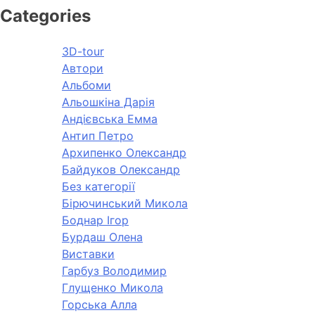
Categories
3D-tour
Автори
Альбоми
Альошкіна Дарія
Андієвська Емма
Антип Петро
Архипенко Олександр
Байдуков Олександр
Без категорії
Бірючинський Микола
Боднар Ігор
Бурдаш Олена
Виставки
Гарбуз Володимир
Глущенко Микола
Горська Алла