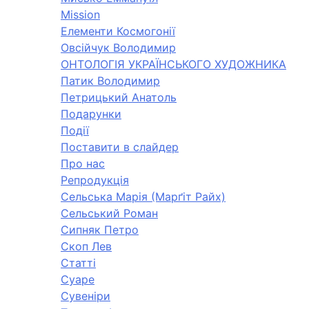
Mission
Елементи Космогонії
Овсійчук Володимир
ОНТОЛОГІЯ УКРАЇНСЬКОГО ХУДОЖНИКА
Патик Володимир
Петрицький Анатоль
Подарунки
Події
Поставити в слайдер
Про нас
Репродукція
Сельська Марія (Марґіт Райх)
Сельський Роман
Сипняк Петро
Скоп Лев
Статті
Суаре
Сувеніри