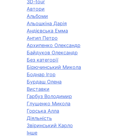
3D-tour
Автори
Альбоми
Альошкіна Дарія
Андієвська Емма
Антип Петро
Архипенко Олександр
Байдуков Олександр
Без категорії
Бірючинський Микола
Боднар Ігор
Бурдаш Олена
Виставки
Гарбуз Володимир
Глущенко Микола
Горська Алла
Діяльність
Звіринський Карло
Інше