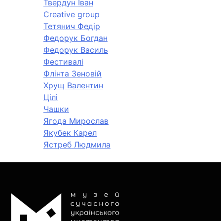
Твердун Іван
Creative group
Тетянич Федір
Федорук Богдан
Федорук Василь
Фестивалі
Флінта Зеновій
Хрущ Валентин
Цілі
Чашки
Ягода Мирослав
Якубек Карел
Ястреб Людмила