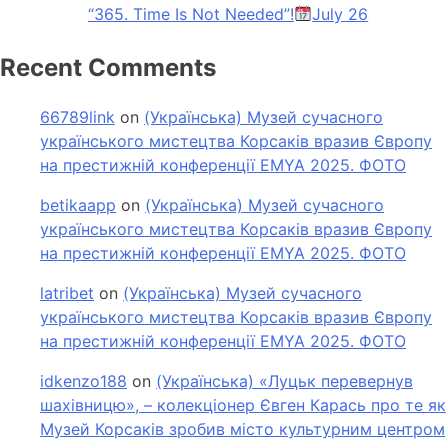
“365. Time Is Not Needed”!
July 26
Recent Comments
66789link
on
(Українська) Музей сучасного
українського мистецтва Корсаків вразив Європу
на престижній конференції EMYA 2025. ФОТО
betikaapp
on
(Українська) Музей сучасного
українського мистецтва Корсаків вразив Європу
на престижній конференції EMYA 2025. ФОТО
latribet
on
(Українська) Музей сучасного
українського мистецтва Корсаків вразив Європу
на престижній конференції EMYA 2025. ФОТО
idkenzo188
on
(Українська) «Луцьк перевернув
шахівницю», – колекціонер Євген Карась про те як
Музей Корсаків зробив місто культурним центром