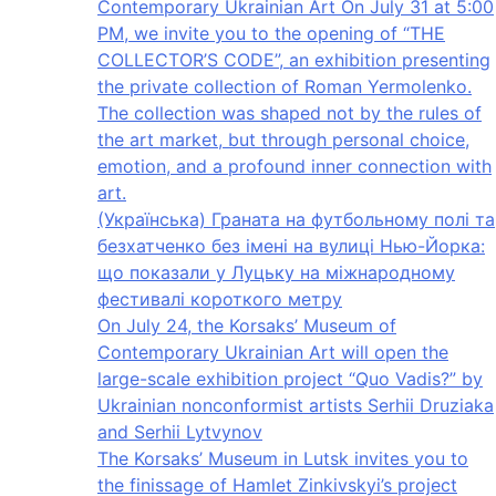
Contemporary Ukrainian Art On July 31 at 5:00
PM, we invite you to the opening of “THE
COLLECTOR’S CODE”, an exhibition presenting
the private collection of Roman Yermolenko.
The collection was shaped not by the rules of
the art market, but through personal choice,
emotion, and a profound inner connection with
art.
(Українська) Граната на футбольному полі та
безхатченко без імені на вулиці Нью-Йорка:
що показали у Луцьку на міжнародному
фестивалі короткого метру
On July 24, the Korsaks’ Museum of
Contemporary Ukrainian Art will open the
large-scale exhibition project “Quo Vadis?” by
Ukrainian nonconformist artists Serhii Druziaka
and Serhii Lytvynov
The Korsaks’ Museum in Lutsk invites you to
the finissage of Hamlet Zinkivskyi’s project