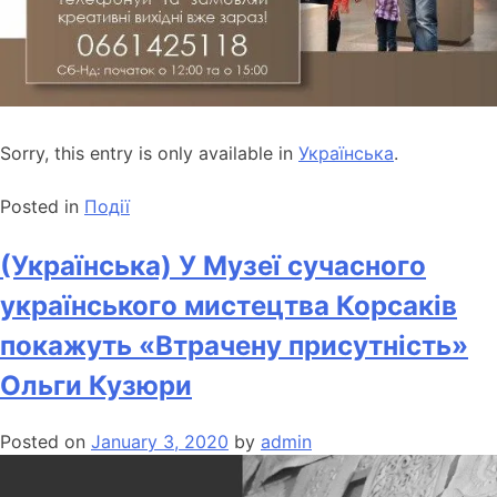
Sorry, this entry is only available in
Українська
.
Posted in
Події
(Українська) У Музеї сучасного
українського мистецтва Корсаків
покажуть «Втрачену присутність»
Ольги Кузюри
Posted on
January 3, 2020
by
admin