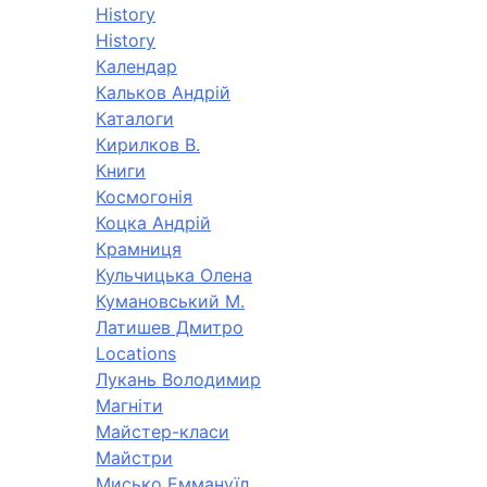
History
History
Календар
Кальков Андрій
Каталоги
Кирилков В.
Книги
Космогонія
Коцка Андрій
Крамниця
Кульчицька Олена
Кумановський М.
Латишев Дмитро
Locations
Лукань Володимир
Магніти
Майстер-класи
Майстри
Мисько Еммануїл