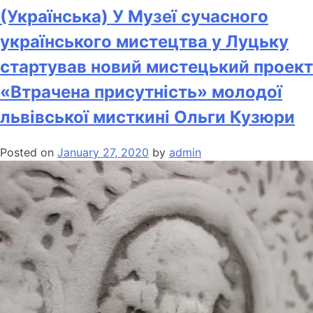
(Українська) У Музеї сучасного
українського мистецтва у Луцьку
стартував новий мистецький проект
«Втрачена присутність» молодої
львівської мисткині Ольги Кузюри
Posted on
January 27, 2020
by
admin