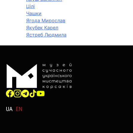
Цілі
Чашки
Ягода Мирослав
Якубек Карел
Ястреб Людмила
UA
EN