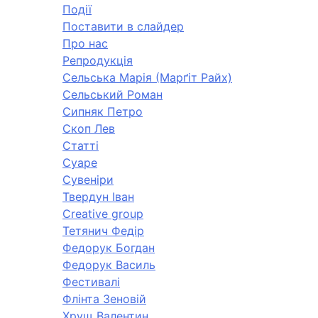
Події
Поставити в слайдер
Про нас
Репродукція
Сельська Марія (Марґіт Райх)
Сельський Роман
Сипняк Петро
Скоп Лев
Статті
Суаре
Сувеніри
Твердун Іван
Creative group
Тетянич Федір
Федорук Богдан
Федорук Василь
Фестивалі
Флінта Зеновій
Хрущ Валентин