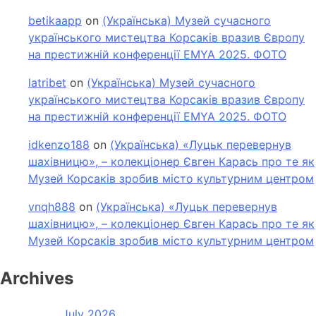
betikaapp
on
(Українська) Музей сучасного
українського мистецтва Корсаків вразив Європу
на престижній конференції EMYA 2025. ФОТО
latribet
on
(Українська) Музей сучасного
українського мистецтва Корсаків вразив Європу
на престижній конференції EMYA 2025. ФОТО
idkenzo188
on
(Українська) «Луцьк перевернув
шахівницю», – колекціонер Євген Карась про те як
Музей Корсаків зробив місто культурним центром
vnqh888
on
(Українська) «Луцьк перевернув
шахівницю», – колекціонер Євген Карась про те як
Музей Корсаків зробив місто культурним центром
Archives
July 2026