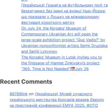
(Українська) Граната на футбольному полі та
безхатченко без імені на вулиці Нью-Йорка:
що показали у Луцьку на міжнародному
фестивалі короткого метру
On July 24, the Korsaks’ Museum of
Contemporary Ukrainian Art will open the
large-scale exhibition project “Quo Vadis?” by
Ukrainian nonconformist artists Serhii Druziaka
and Serhii Lytvynov
The Korsaks’ Museum in Lutsk invites you to
the finissage of Hamlet Zinkivskyi’s project
“365. Time Is Not Needed”!
July 26
Recent Comments
66789link
on
(Українська) Музей сучасного
українського мистецтва Корсаків вразив Європу
на престижній конференції EMYA 2025. ФОТО