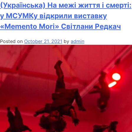
(Українська) На межі життя і смерті:
у МСУМКу відкрили виставку
«Memento Mori» Світлани Редкач
Posted on
October 21, 2021
by
admin