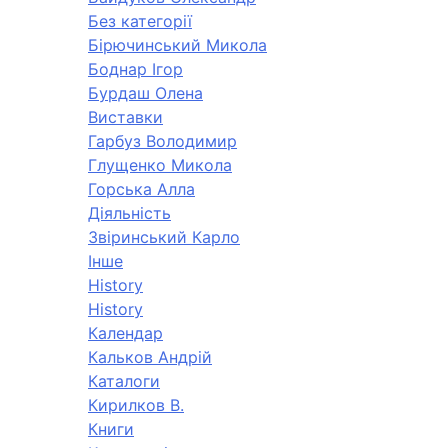
Без категорії
Бірючинський Микола
Боднар Ігор
Бурдаш Олена
Виставки
Гарбуз Володимир
Глущенко Микола
Горська Алла
Діяльність
Звіринський Карло
Інше
History
History
Календар
Кальков Андрій
Каталоги
Кирилков В.
Книги