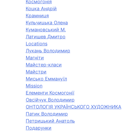
Космогонія
Коцка Андрій
Крамниця
Кульчицька Олена
Кумановський М.
Латишев Дмитро
Locations
Лукань Володимир
Магніти
Майстер-класи
Майстри
Мисько Еммануїл
Mission
Елементи Космогонії
Овсійчук Володимир
ОНТОЛОГІЯ УКРАЇНСЬКОГО ХУДОЖНИКА
Патик Володимир
Петрицький Анатоль
Подарунки