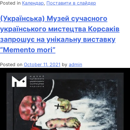
Posted in
Календар
,
Поставити в слайдер
(Українська) Музей сучасного
українського мистецтва Корсаків
запрошує на унікальну виставку
“Memento mori”
Posted on
October 11, 2021
by
admin