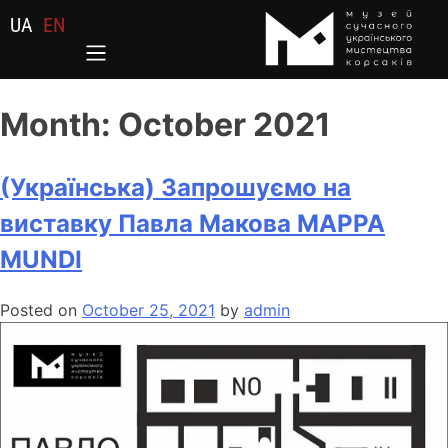
UA
EN
Month:
October 2021
(Українська) Запрошуємо на
виставку Павла Макова MAPPA
MUNDI
Posted on
October 25, 2021
by
admin