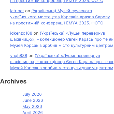
на престижній конференції EMYA 2025. ФОТО
latribet
on
(Українська) Музей сучасного
українського мистецтва Корсаків вразив Європу
на престижній конференції EMYA 2025. ФОТО
idkenzo188
on
(Українська) «Луцьк перевернув
шахівницю», – колекціонер Євген Карась про те як
Музей Корсаків зробив місто культурним центром
vnqh888
on
(Українська) «Луцьк перевернув
шахівницю», – колекціонер Євген Карась про те як
Музей Корсаків зробив місто культурним центром
Archives
July 2026
June 2026
May 2026
April 2026