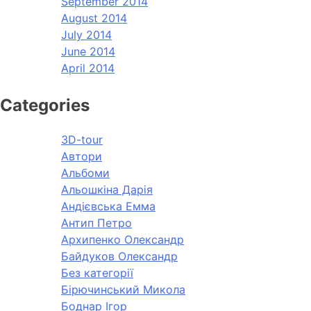
September 2014
August 2014
July 2014
June 2014
April 2014
Categories
3D-tour
Автори
Альбоми
Альошкіна Дарія
Андієвська Емма
Антип Петро
Архипенко Олександр
Байдуков Олександр
Без категорії
Бірючинський Микола
Боднар Ігор