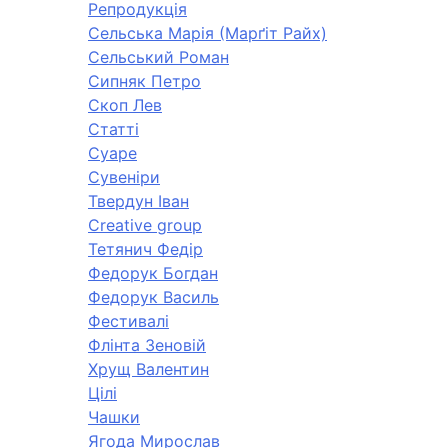
Репродукція
Сельська Марія (Марґіт Райх)
Сельський Роман
Сипняк Петро
Скоп Лев
Статті
Суаре
Сувеніри
Твердун Іван
Creative group
Тетянич Федір
Федорук Богдан
Федорук Василь
Фестивалі
Флінта Зеновій
Хрущ Валентин
Цілі
Чашки
Ягода Мирослав