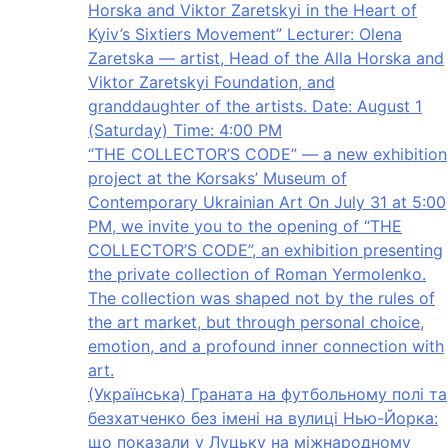
Horska and Viktor Zaretskyi in the Heart of
Kyiv’s Sixtiers Movement” Lecturer: Olena
Zaretska — artist, Head of the Alla Horska and
Viktor Zaretskyi Foundation, and
granddaughter of the artists. Date: August 1
(Saturday) Time: 4:00 PM
“THE COLLECTOR’S CODE” — a new exhibition
project at the Korsaks’ Museum of
Contemporary Ukrainian Art On July 31 at 5:00
PM, we invite you to the opening of “THE
COLLECTOR’S CODE”, an exhibition presenting
the private collection of Roman Yermolenko.
The collection was shaped not by the rules of
the art market, but through personal choice,
emotion, and a profound inner connection with
art.
(Українська) Граната на футбольному полі та
безхатченко без імені на вулиці Нью-Йорка:
що показали у Луцьку на міжнародному