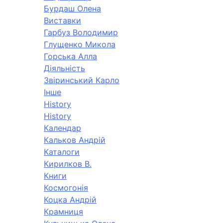
Бурдаш Олена
Виставки
Гарбуз Володимир
Глущенко Микола
Горська Алла
Діяльність
Звіринський Карло
Інше
History
History
Календар
Кальков Андрій
Каталоги
Кирилков В.
Книги
Космогонія
Коцка Андрій
Крамниця