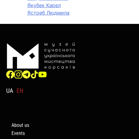
Якубек Карел
Ястреб Людмила
UA
EN
About us
Events