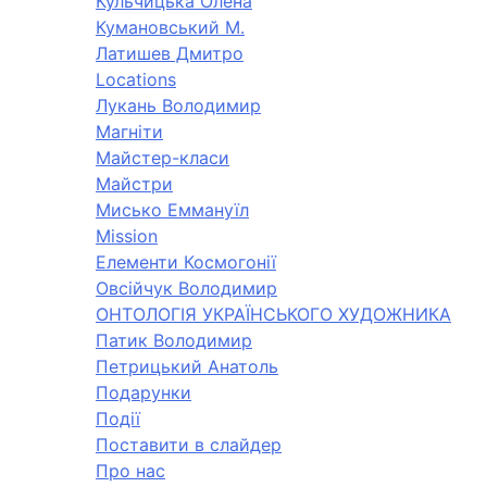
Кульчицька Олена
Кумановський М.
Латишев Дмитро
Locations
Лукань Володимир
Магніти
Майстер-класи
Майстри
Мисько Еммануїл
Mission
Елементи Космогонії
Овсійчук Володимир
ОНТОЛОГІЯ УКРАЇНСЬКОГО ХУДОЖНИКА
Патик Володимир
Петрицький Анатоль
Подарунки
Події
Поставити в слайдер
Про нас