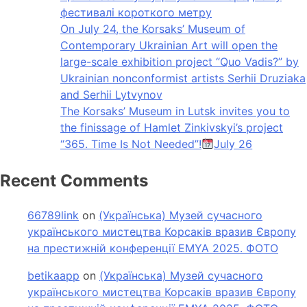
фестивалі короткого метру
On July 24, the Korsaks’ Museum of
Contemporary Ukrainian Art will open the
large-scale exhibition project “Quo Vadis?” by
Ukrainian nonconformist artists Serhii Druziaka
and Serhii Lytvynov
The Korsaks’ Museum in Lutsk invites you to
the finissage of Hamlet Zinkivskyi’s project
“365. Time Is Not Needed”!
July 26
Recent Comments
66789link
on
(Українська) Музей сучасного
українського мистецтва Корсаків вразив Європу
на престижній конференції EMYA 2025. ФОТО
betikaapp
on
(Українська) Музей сучасного
українського мистецтва Корсаків вразив Європу