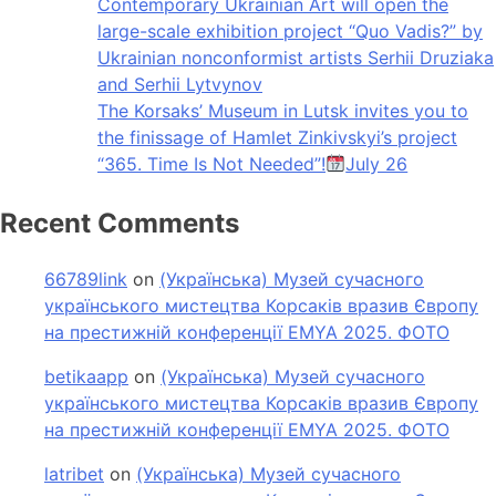
Contemporary Ukrainian Art will open the
large-scale exhibition project “Quo Vadis?” by
Ukrainian nonconformist artists Serhii Druziaka
and Serhii Lytvynov
The Korsaks’ Museum in Lutsk invites you to
the finissage of Hamlet Zinkivskyi’s project
“365. Time Is Not Needed”!
July 26
Recent Comments
66789link
on
(Українська) Музей сучасного
українського мистецтва Корсаків вразив Європу
на престижній конференції EMYA 2025. ФОТО
betikaapp
on
(Українська) Музей сучасного
українського мистецтва Корсаків вразив Європу
на престижній конференції EMYA 2025. ФОТО
latribet
on
(Українська) Музей сучасного