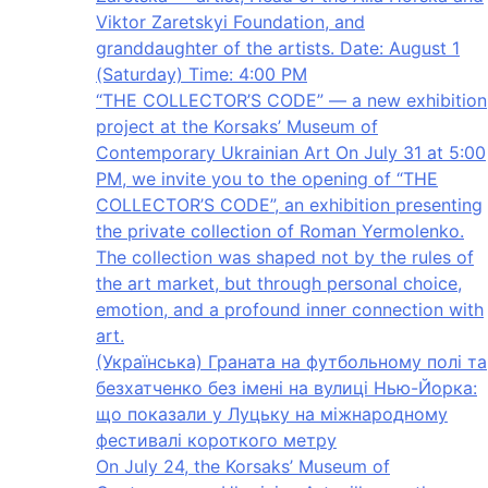
Viktor Zaretskyi Foundation, and
granddaughter of the artists. Date: August 1
(Saturday) Time: 4:00 PM
“THE COLLECTOR’S CODE” — a new exhibition
project at the Korsaks’ Museum of
Contemporary Ukrainian Art On July 31 at 5:00
PM, we invite you to the opening of “THE
COLLECTOR’S CODE”, an exhibition presenting
the private collection of Roman Yermolenko.
The collection was shaped not by the rules of
the art market, but through personal choice,
emotion, and a profound inner connection with
art.
(Українська) Граната на футбольному полі та
безхатченко без імені на вулиці Нью-Йорка:
що показали у Луцьку на міжнародному
фестивалі короткого метру
On July 24, the Korsaks’ Museum of