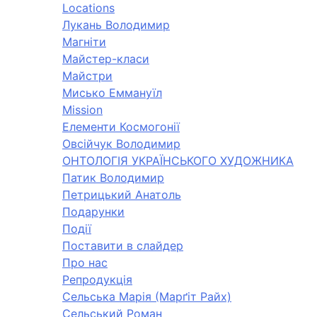
Locations
Лукань Володимир
Магніти
Майстер-класи
Майстри
Мисько Еммануїл
Mission
Елементи Космогонії
Овсійчук Володимир
ОНТОЛОГІЯ УКРАЇНСЬКОГО ХУДОЖНИКА
Патик Володимир
Петрицький Анатоль
Подарунки
Події
Поставити в слайдер
Про нас
Репродукція
Сельська Марія (Марґіт Райх)
Сельський Роман