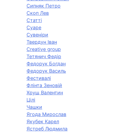
Сипняк Петро
Скоп Лев
Статті
Суаре
Сувеніри
Твердун Іван
Creative group
Тетянич Федір
Федорук Богдан
Федорук Василь
Фестивалі
Флінта Зеновій
Хрущ Валентин
Цілі
Чашки
Ягода Мирослав
Якубек Карел
Ястреб Людмила