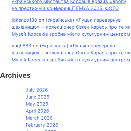
українського мистецтва Корсаків вразив Європу
на престижній конференції EMYA 2025. ФОТО
idkenzo188
on
(Українська) «Луцьк перевернув
шахівницю», – колекціонер Євген Карась про те як
Музей Корсаків зробив місто культурним центром
vnqh888
on
(Українська) «Луцьк перевернув
шахівницю», – колекціонер Євген Карась про те як
Музей Корсаків зробив місто культурним центром
Archives
July 2026
June 2026
May 2026
April 2026
March 2026
February 2026