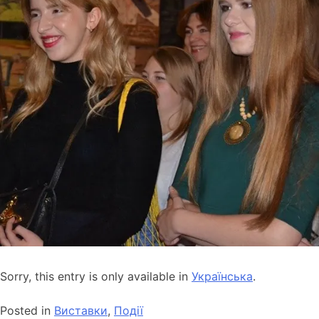
Sorry, this entry is only available in
Українська
.
Posted in
Виставки
,
Події