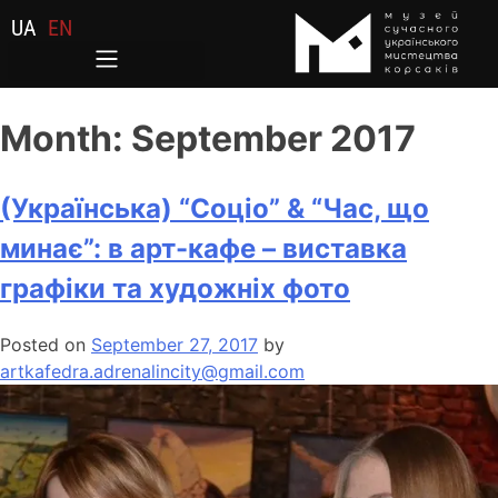
UA
EN
Month:
September 2017
(Українська) “Соціо” & “Час, що
минає”: в арт-кафе – виставка
графіки та художніх фото
Posted on
September 27, 2017
by
artkafedra.adrenalincity@gmail.com