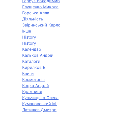
Гарбуз Володимир
Глущенко Микола
Горська Алла
Діяльність
Звіринський Карло
Інше
History
History
Календар
Кальков Андрій
Каталоги
Кирилков В.
Книги
Космогонія
Коцка Андрій
Крамниця
Кульчицька Олена
Кумановський М.
Латишев Дмитро