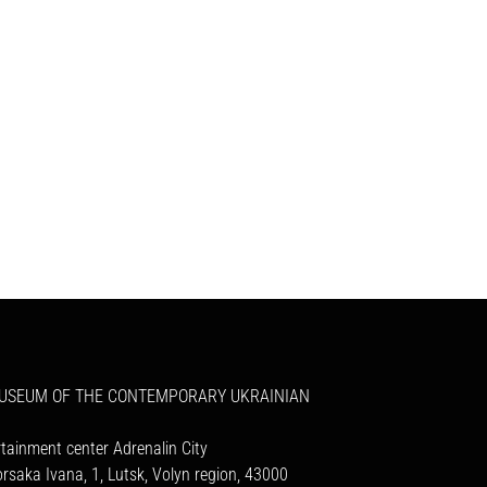
MUSEUM OF THE CONTEMPORARY UKRAINIAN
rtainment center Adrenalin City
orsaka Ivana, 1, Lutsk, Volyn region, 43000