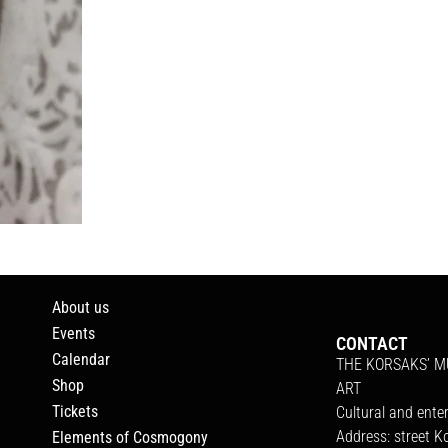
About us
Events
CONTACT
Calendar
THE KORSAKS’ 
Shop
ART
Tickets
Cultural and ente
Address: street K
Elements of Cosmogony