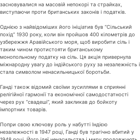
засновувалися на масовій непокорі та страйках,
виступаючи проти британських законів і податків.
Однією з найвідоміших його ініціатив був “Сільський
похід” 1930 року, коли він пройшов 400 кілометрів до
узбережжя Аравійського моря, щоб виробити сіль і
таким чином протистояти британському
монопольному податку на сіль. Ця акція привернула
міжнародну увагу до індійського руху за незалежність і
стала символом ненасильницької боротьби.
Ганді також відомий своїми зусиллями в сприянні
релігійної гармонії та економічної самодостатності
через рух “свадеші”, який закликав до бойкоту
імпортних товарів.
Попри свою ключову роль у набутті Індією
незалежності в 1947 році, Ганді був трагічно вбитий у
1948 році. Його ідеї ненасильства і миру продовжують