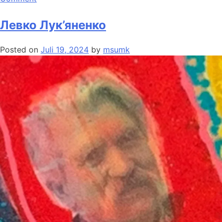
Левко Лук’яненко
Posted on
Juli 19, 2024
by
msumk