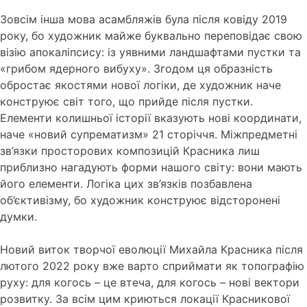
Зовсім інша мова асамбляжів була після ковіду 2019
року, бо художник майже буквально переповідає свою
візію апокаліпсису: із уявними ландшафтами пустки та
«грибом ядерного вибуху». Згодом ця образність
обростає якостями нової логіки, де художник наче
конструює світ того, що прийде після пустки.
Елементи колишньої історії вказують нові координати,
наче «новий супрематизм» 21 сторіччя. Міжпредметні
зв’язки просторових композицій Красника лиш
приблизно нагадують форми нашого світу: вони мають
його елементи. Логіка цих зв’язків позбавлена
об’єктивізму, бо художник конструює відсторонені
думки.
Новий виток творчої еволюції Михайла Красника після
лютого 2022 року вже варто сприймати як топографію
руху: для когось – це втеча, для когось – нові вектори
розвитку. За всім цим криються локації Красникової