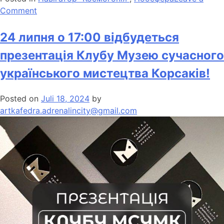
Comment
24 липня о 17:00 відбудеться
презентація Клубу Музею сучасного
українського мистецтва Корсаків!
Posted on
Juli 18, 2024
by
artkafedra.adrenalincity@gmail.com