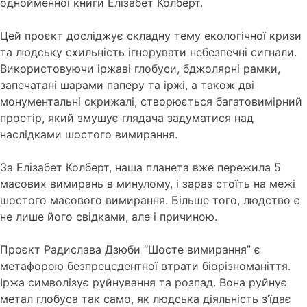
однойменної книги Елізабет Колберт.
Цей проєкт досліджує складну тему екологічної кризи
та людську схильність ігнорувати небезпечні сигнали.
Використовуючи іржаві глобуси, бджолярні рамки,
запечатані шарами паперу та іржі, а також дві
монументальні скрижалі, створюється багатовимірний
простір, який змушує глядача задуматися над
наслідками шостого вимирання.
За Елізабет Колберт, наша планета вже пережила 5
масових вимирань в минулому, і зараз стоїть на межі
шостого масового вимирання. Більше того, людство є
не лише його свідками, але і причиною.
Проєкт Радислава Дзюби “Шосте вимирання” є
метафорою безпрецедентної втрати біорізноманіття.
Іржа символізує руйнування та розпад. Вона руйнує
метал глобуса так само, як людська діяльність з’їдає