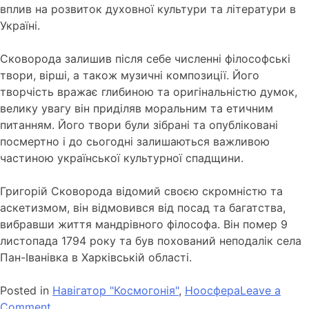
вплив на розвиток духовної культури та літератури в
Україні.
Сковорода залишив після себе численні філософські
твори, вірші, а також музичні композиції. Його
творчість вражає глибиною та оригінальністю думок,
велику увагу він приділяв моральним та етичним
питанням. Його твори були зібрані та опубліковані
посмертно і до сьогодні залишаються важливою
частиною української культурної спадщини.
Григорій Сковорода відомий своєю скромністю та
аскетизмом, він відмовився від посад та багатства,
вибравши життя мандрівного філософа. Він помер 9
листопада 1794 року та був похований неподалік села
Пан-Іванівка в Харківській області.
Posted in
Навігатор "Космогонія"
,
Ноосфера
Leave a
Comment