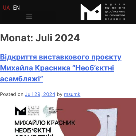
UA
EN
Monat:
Juli 2024
Відкриття виставкового проєкту
Михайла Красника “Необ’єктні
асамбляжі”
Posted on
Juli 29, 2024
by
msumk