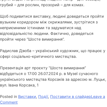
грубий – для рослин, прозорий – для комах.
Щоб подивитися виставку, людині доведеться пройти
вузьким коридором між скрижалями, зустрітися з
неприємними істинами та задуматися над
відповідальністю людини. Фактично, доведеться
пройти через “Шосте вимирання”.
Радислав Дзюба – український художник, що працює у
сфері соціально-критичного мистецтва.
Презентація арт проєкту “Шосте вимирання”
відбудеться о 17:00 26.07.2024 р. в Музеї сучасного
українського мистецтва Корсаків за адресою м. Луцьк,
вул. Івана Корсака, 1
Posted in
Виставки
,
Події
,
Поставити в слайдер
Leave a
Comment