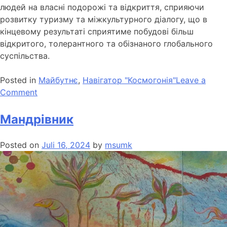
людей на власні подорожі та відкриття, сприяючи
розвитку туризму та міжкультурного діалогу, що в
кінцевому результаті сприятиме побудові більш
відкритого, толерантного та обізнаного глобального
суспільства.
Posted in
Майбутнє
,
Навігатор "Космогонія"
Leave a
Comment
Мандрівник
Posted on
Juli 16, 2024
by
msumk