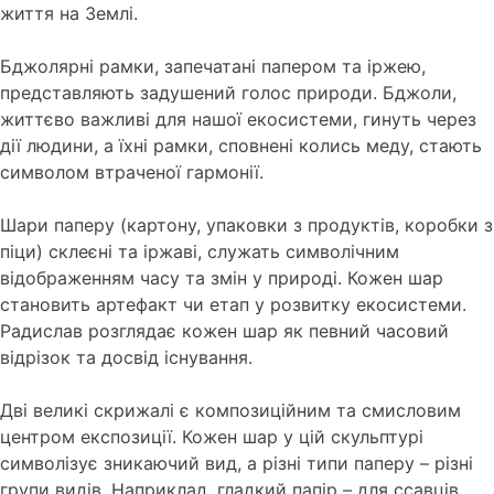
життя на Землі.
Бджолярні рамки, запечатані папером та іржею,
представляють задушений голос природи. Бджоли,
життєво важливі для нашої екосистеми, гинуть через
дії людини, а їхні рамки, сповнені колись меду, стають
символом втраченої гармонії.
Шари паперу (картону, упаковки з продуктів, коробки з
піци) склеєні та іржаві, служать символічним
відображенням часу та змін у природі. Кожен шар
становить артефакт чи етап у розвитку екосистеми.
Радислав розглядає кожен шар як певний часовий
відрізок та досвід існування.
Дві великі скрижалі є композиційним та смисловим
центром експозиції. Кожен шар у цій скульптурі
символізує зникаючий вид, а різні типи паперу – різні
групи видів. Наприклад, гладкий папір – для ссавців,