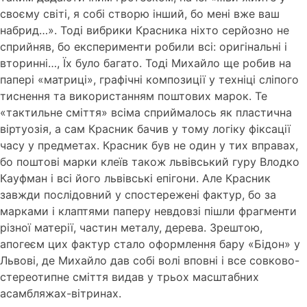
своєму світі, я собі створю інший, бо мені вже ваш
набрид…». Тоді вибрики Красника ніхто серйозно не
сприйняв, бо експерименти робили всі: оригінальні і
вторинні…, Їх було багато. Тоді Михайло ще робив на
папері «матриці», графічні композиції у техніці сліпого
тиснення та використанням поштових марок. Те
«тактильне сміття» всіма сприймалось як пластична
віртуозія, а сам Красник бачив у тому логіку фіксації
часу у предметах. Красник був не один у тих вправах,
бо поштові марки клеїв також львівський гуру Влодко
Кауфман і всі його львівські епігони. Але Красник
завжди послідовний у спостережені фактур, бо за
марками і клаптями паперу невдовзі пішли фрагменти
різної матерії, частин металу, дерева. Зрештою,
апогеєм цих фактур стало оформлення бару «Бідон» у
Львові, де Михайло дав собі волі вповні і все совково-
стереотипне сміття видав у трьох масштабних
асамбляжах-вітринах.