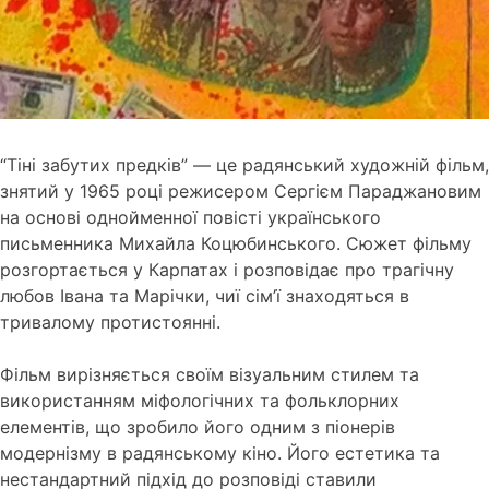
“Тіні забутих предків” — це радянський художній фільм,
знятий у 1965 році режисером Сергієм Параджановим
на основі однойменної повісті українського
письменника Михайла Коцюбинського. Сюжет фільму
розгортається у Карпатах і розповідає про трагічну
любов Івана та Марічки, чиї сім’ї знаходяться в
тривалому протистоянні.
Фільм вирізняється своїм візуальним стилем та
використанням міфологічних та фольклорних
елементів, що зробило його одним з піонерів
модернізму в радянському кіно. Його естетика та
нестандартний підхід до розповіді ставили