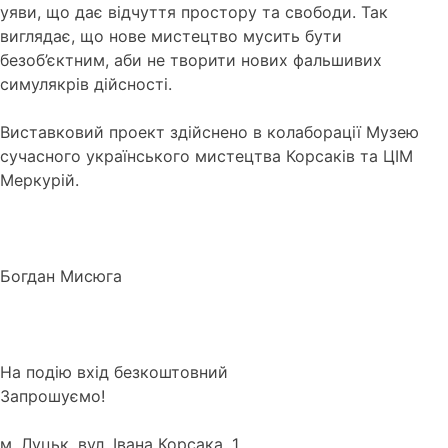
уяви, що дає відчуття простору та свободи. Так
виглядає, що нове мистецтво мусить бути
безоб’єктним, аби не творити нових фальшивих
симулякрів дійсності.
Виставковий проект здійснено в колаборації Музею
сучасного українського мистецтва Корсаків та ЦІМ
Меркурій.
Богдан Мисюга
На подію вхід безкоштовний
Запрошуємо!
м. Луцьк, вул. Івана Корсака, 1