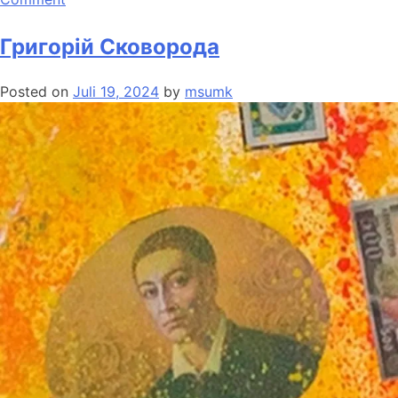
Григорій Сковорода
Posted on
Juli 19, 2024
by
msumk