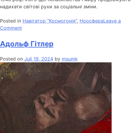
надихати світові рухи за соціальні зміни.
Posted in
Навігатор "Космогонія"
,
Ноосфера
Leave a
Comment
Адольф Гітлер
Posted on
Juli 19, 2024
by
msumk