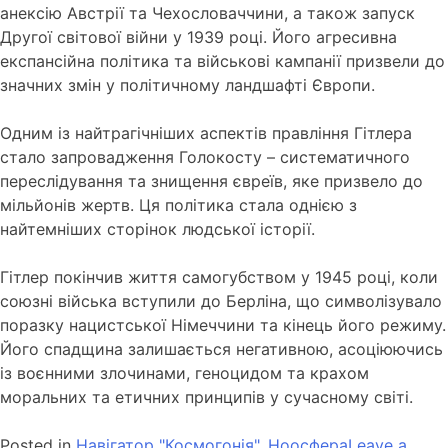
анексію Австрії та Чехословаччини, а також запуск
Другої світової війни у 1939 році. Його агресивна
експансійна політика та військові кампанії призвели до
значних змін у політичному ландшафті Європи.
Одним із найтрагічніших аспектів правління Гітлера
стало запровадження Голокосту – систематичного
переслідування та знищення євреїв, яке призвело до
мільйонів жертв. Ця політика стала однією з
найтемніших сторінок людської історії.
Гітлер покінчив життя самогубством у 1945 році, коли
союзні війська вступили до Берліна, що символізувало
поразку нацистської Німеччини та кінець його режиму.
Його спадщина залишається негативною, асоціюючись
із воєнними злочинами, геноцидом та крахом
моральних та етичних принципів у сучасному світі.
Posted in
Навігатор "Космогонія"
,
Ноосфера
Leave a