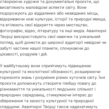
створюючи художні та документальні проєкти, що
висвітлюють маловідомі аспекти світу. Вони
подорожують до віддалених або незвіданих місць,
відкриваючи нові культури, історії та природні явища,
та втілюють свої відкриття через мистецтво,
фотографію, відео, літературу та інші медіа. Авантюрні
Творці використовують свої навички та унікальний
погляд, щоб донести до широкої аудиторії невідомі чи
забуті частини нашої планети, спонукаючи до
цікавості, роздумів і дій.
У майбутньому вони сприятимуть підвищенню
культурної та екологічної обізнаності, розширюючи
горизонти знань і розуміння різних куточків світу. Їхні
проєкти допоможуть створити глибшу повагу до
різноманіття та унікальності людських спільнот і
природних середовищ, стимулюючи інтерес до
збереження та захисту культурної та природної
спадщини. Авантюрні Творці також надихатимуть