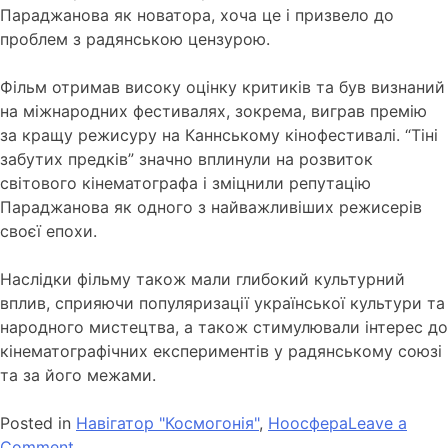
Параджанова як новатора, хоча це і призвело до
проблем з радянською цензурою.
Фільм отримав високу оцінку критиків та був визнаний
на міжнародних фестивалях, зокрема, виграв премію
за кращу режисуру на Каннському кінофестивалі. “Тіні
забутих предків” значно вплинули на розвиток
світового кінематографа і зміцнили репутацію
Параджанова як одного з найважливіших режисерів
своєї епохи.
Наслідки фільму також мали глибокий культурний
вплив, сприяючи популяризації української культури та
народного мистецтва, а також стимулювали інтерес до
кінематографічних експериментів у радянському союзі
та за його межами.
Posted in
Навігатор "Космогонія"
,
Ноосфера
Leave a
Comment