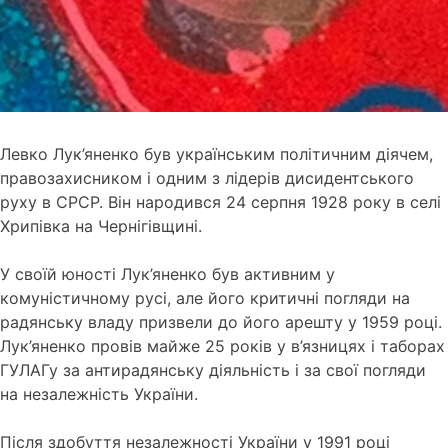
Левко Лук’яненко був українським політичним діячем,
правозахисником і одним з лідерів дисидентського
руху в СРСР. Він народився 24 серпня 1928 року в селі
Хрипівка на Чернігівщині.
У своїй юності Лук’яненко був активним у
комуністичному русі, але його критичні погляди на
радянську владу призвели до його арешту у 1959 році.
Лук’яненко провів майже 25 років у в’язницях і таборах
ГУЛАГу за антирадянську діяльність і за свої погляди
на незалежність України.
Після здобуття незалежності України у 1991 році