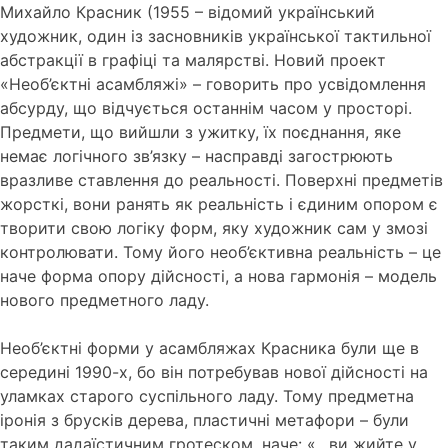
Михайло Красник (1955 – відомий український
художник, один із засновників української тактильної
абстракції в графіці та малярстві. Новий проект
«Необ’єктні асамбляжі» – говорить про усвідомлення
абсурду, що відчується останнім часом у просторі.
Предмети, що вийшли з ужитку, їх поєднання, яке
немає логічного зв’язку – насправді загострюють
вразливе ставлення до реальності. Поверхні предметів
жорсткі, вони ранять як реальність і єдиним опором є
творити свою логіку форм, яку художник сам у змозі
контролювати. Тому його необ’єктивна реальність – це
наче форма опору дійсності, а нова гармонія – модель
нового предметного ладу.
Необ’єктні форми у асамбляжах Красника були ще в
середині 1990-х, бо він потребував нової дійсності на
уламках старого суспільного ладу. Тому предметна
іронія з брусків дерева, пластичні метафори – були
таким дадаїстичним гротеском, наче: «…ви жийте у