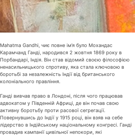
Mahatma Gandhi, чиє повне ім’я було Мохандас
Карамчанд Ганді, народився 2 жовтня 1869 року в
Порбандарі, Індія. Він став відомий своєю філософією
ненасильницького спротиву, яка стала ключовою в
боротьбі за незалежність Індії від британського
колоніального правління.
Ганді вивчав право в Лондоні, після чого працював
адвокатом у Південній Африці, де він почав свою
активну боротьбу проти расової сегрегації.
Повернувшись до Індії у 1915 році, він взяв на себе
лідерство в Індійському національному конгресі. Ганді
провадив кампанії цивільної непокори, які