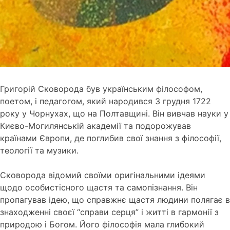
Григорій Сковорода був українським філософом,
поетом, і педагогом, який народився 3 грудня 1722
року у Чорнухах, що на Полтавщині. Він вивчав науки у
Києво-Могилянській академії та подорожував
країнами Європи, де поглибив свої знання з філософії,
теології та музики.
Сковорода відомий своїми оригінальними ідеями
щодо особистісного щастя та самопізнання. Він
пропагував ідею, що справжнє щастя людини полягає в
знаходженні своєї “справи серця” і житті в гармонії з
природою і Богом. Його філософія мала глибокий