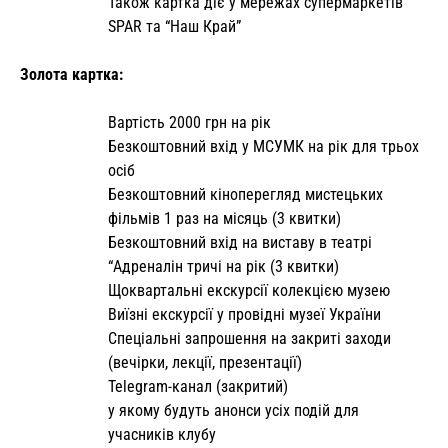
Також картка діє у мережах супермаркетів
SPAR та “Наш Край”
Золота картка:
Вартість 2000 грн на рік
Безкоштовний вхід у МСУМК на рік для трьох
осіб
Безкоштовний кіноперегляд мистецьких
фільмів 1 раз на місяць (3 квитки)
Безкоштовний вхід на виставу в театрі
“Адреналін тричі на рік (3 квитки)
Щоквартальні екскурсії колекцією музею
Виїзні екскурсії у провідні музеї України
Спеціальні запрошення на закриті заходи
(вечірки, лекції, презентації)
Telegram-канал (закритий)
у якому будуть анонси усіх подій для
учасників клубу