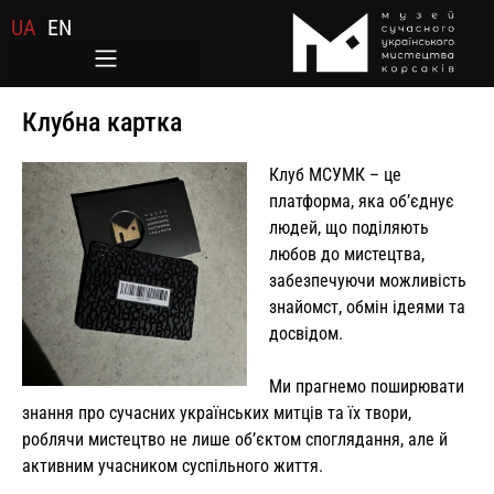
UA
EN
Клубна картка
Клуб МСУМК – це
платформа, яка обʼєднує
людей, що поділяють
любов до мистецтва,
забезпечуючи можливість
знайомст, обмін ідеями та
досвідом.
Ми прагнемо поширювати
знання про сучасних українських митців та їх твори,
роблячи мистецтво не лише обʼєктом споглядання, але й
активним учасником суспільного життя.