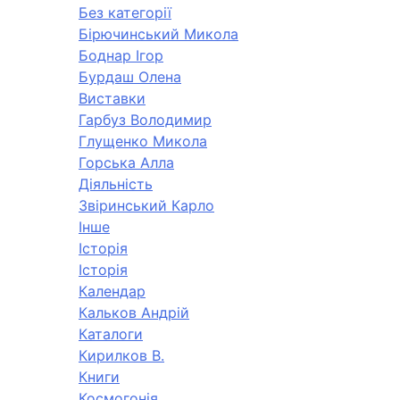
Без категорії
Бірючинський Микола
Боднар Ігор
Бурдаш Олена
Виставки
Гарбуз Володимир
Глущенко Микола
Горська Алла
Діяльність
Звіринський Карло
Інше
Історія
Історія
Календар
Кальков Андрій
Каталоги
Кирилков В.
Книги
Космогонія