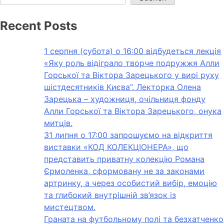
Recent Posts
1 серпня (субота) о 16:00 відбудеться лекція
«Яку роль відіграло творче подружжя Алли
Горської та Віктора Зарецького у вирі руху
шістдесятників Києва”. Лекторка Олена
Зарецька – художниця, очільниця фонду
Алли Горської та Віктора Зарецького, онука
митців.
31 липня о 17:00 запрошуємо на відкриття
виставки «КОД КОЛЕКЦІОНЕРА», що
представить приватну колекцію Романа
Єрмоленка, сформовану не за законами
артринку, а через особистий вибір, емоцію
та глибокий внутрішній зв’язок із
мистецтвом.
Граната на футбольному полі та безхатченко