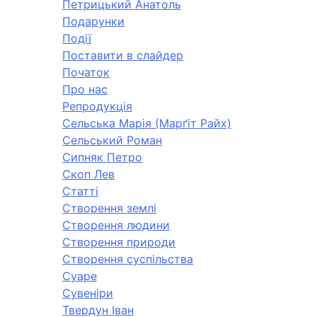
Петрицький Анатоль
Подарунки
Події
Поставити в слайдер
Початок
Про нас
Репродукція
Сельська Марія (Марґіт Райх)
Сельський Роман
Сипняк Петро
Скоп Лев
Статті
Створення землі
Створення людини
Створення природи
Створення суспільства
Суаре
Сувеніри
Твердун Іван