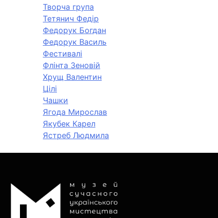
Творча група
Тетянич Федір
Федорук Богдан
Федорук Василь
Фестивалі
Флінта Зеновій
Хрущ Валентин
Цілі
Чашки
Ягода Мирослав
Якубек Карел
Ястреб Людмила