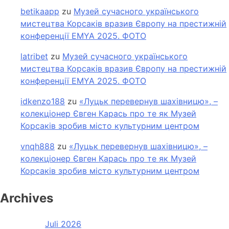
betikaapp
zu
Музей сучасного українського
мистецтва Корсаків вразив Європу на престижній
конференції EMYA 2025. ФОТО
latribet
zu
Музей сучасного українського
мистецтва Корсаків вразив Європу на престижній
конференції EMYA 2025. ФОТО
idkenzo188
zu
«Луцьк перевернув шахівницю», –
колекціонер Євген Карась про те як Музей
Корсаків зробив місто культурним центром
vnqh888
zu
«Луцьк перевернув шахівницю», –
колекціонер Євген Карась про те як Музей
Корсаків зробив місто культурним центром
Archives
Juli 2026