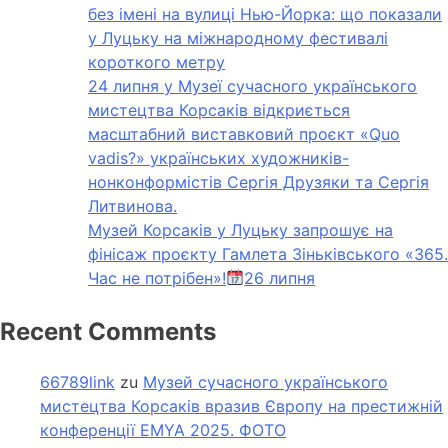
без імені на вулиці Нью-Йорка: що показали
у Луцьку на міжнародному фестивалі
короткого метру
24 липня у Музеї сучасного українського
мистецтва Корсаків відкриється
масштабний виставковий проєкт «Quo
vadis?» українських художників-
нонконформістів Сергія Друзяки та Сергія
Литвинова.
Музей Корсаків у Луцьку запрошує на
фінісаж проєкту Гамлета Зіньківського «365.
Час не потрібен»!
26 липня
Recent Comments
66789link
zu
Музей сучасного українського
мистецтва Корсаків вразив Європу на престижній
конференції EMYA 2025. ФОТО