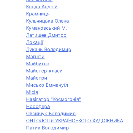
Коцка Андрій
Крамниця
Кульчицька Олена
Кумановський М.
Латишев Дмитро
Локації
Лукань Володимир
Магніти
Майбутнє
Майстер-класи
Майстри
Мисько Еммануїл
Місія
Навігатор "Космогонія"
Ноосфера
Овсійчук Володимир
ОНТОЛОГІЯ УКРАЇНСЬКОГО ХУДОЖНИКА
Патик Володимир