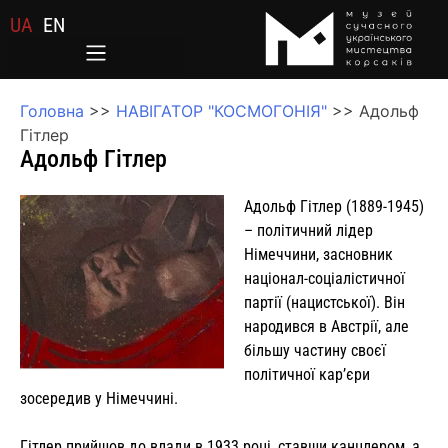
UA
EN
Головна
>>
НАВІГАТОР "КОСМОГОНІЯ"
>>
Адольф
Гітлер
Адольф Гітлер
Адольф Гітлер (1889-1945)
– політичний лідер
Німеччини, засновник
націонал-соціалістичної
партії (нацистської). Він
народився в Австрії, але
більшу частину своєї
політичної кар’єри
зосередив у Німеччині.
Гітлер прийшов до влади в 1933 році, ставши канцлером, а