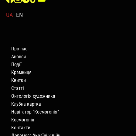
UA
EN
Про нас
Анонси
Події
Крамниця
Квитки
Статті
Онтологія художника
Клубна картка
Навігатор “Космогонія”
Космогонія
Контакти
Допомога Україні у війні