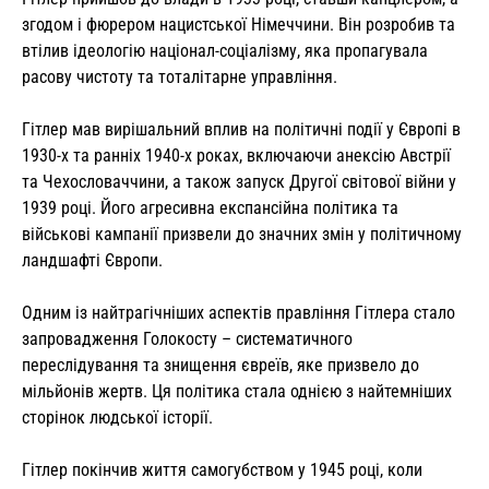
згодом і фюрером нацистської Німеччини. Він розробив та
втілив ідеологію націонал-соціалізму, яка пропагувала
расову чистоту та тоталітарне управління.
Гітлер мав вирішальний вплив на політичні події у Європі в
1930-х та ранніх 1940-х роках, включаючи анексію Австрії
та Чехословаччини, а також запуск Другої світової війни у
1939 році. Його агресивна експансійна політика та
військові кампанії призвели до значних змін у політичному
ландшафті Європи.
Одним із найтрагічніших аспектів правління Гітлера стало
запровадження Голокосту – систематичного
переслідування та знищення євреїв, яке призвело до
мільйонів жертв. Ця політика стала однією з найтемніших
сторінок людської історії.
Гітлер покінчив життя самогубством у 1945 році, коли