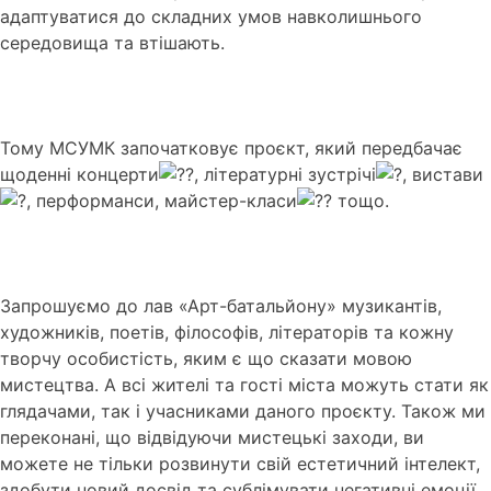
адаптуватися до складних умов навколишнього
середовища та втішають.
Тому МСУМК започатковує проєкт, який передбачає
щоденні концерти
, літературні зустрічі
, вистави
, перформанси, майстер-класи
тощо.
Запрошуємо до лав «Арт-батальйону» музикантів,
художників, поетів, філософів, літераторів та кожну
творчу особистість, яким є що сказати мовою
мистецтва. А всі жителі та гості міста можуть стати як
глядачами, так і учасниками даного проєкту. Також ми
переконані, що відвідуючи мистецькі заходи, ви
можете не тільки розвинути свій естетичний інтелект,
здобути новий досвід та сублімувати негативні емоції,