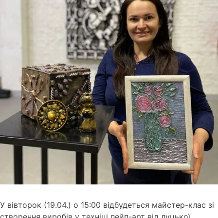
У вівторок (19.04.) о 15:00 відбудеться майстер-клас зі
створення виробів у техніці пейп-арт від луцької