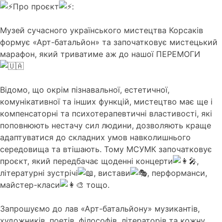
Про проєкт
:
Музей сучасного українського мистецтва Корсаків
формує «Арт-батальйон» та започатковує мистецький
марафон, який триватиме аж до нашої ПЕРЕМОГИ
Відомо, що окрім пізнавальної, естетичної,
комунікативної та інших функцій, мистецтво має ще і
компенсаторні та психотерапевтичні властивості, які
поповнюють нестачу сил людини, дозволяють краще
адаптуватися до складних умов навколишнього
середовища та втішають. Тому МСУМК започатковує
проєкт, який передбачає щоденні концерти
,
літературні зустрічі
, вистави
, перформанси,
майстер-класи
тощо.
Запрошуємо до лав «Арт-батальйону» музикантів,
художників, поетів, філософів, літераторів та кожну