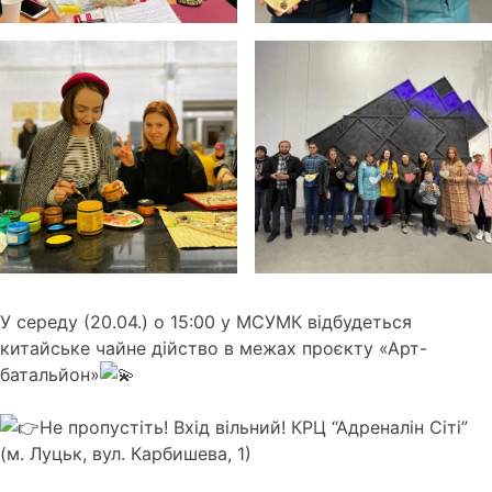
У середу (20.04.) о 15:00 у МСУМК відбудеться
китайське чайне дійство в межах проєкту «Арт-
батальйон»
Не пропустіть! Вхід вільний! КРЦ “Адреналін Сіті”
(м. Луцьк, вул. Карбишева, 1)