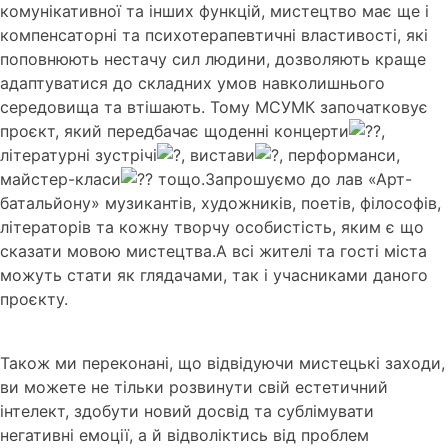
комунікативної та інших функцій, мистецтво має ще і
компенсаторні та психотерапевтичні властивості, які
поповнюють нестачу сил людини, дозволяють краще
адаптуватися до складних умов навколишнього
середовища та втішають. Тому МСУМК започатковує
проєкт, який передбачає щоденні концерти
,
літературні зустрічі
, вистави
, перформанси,
майстер-класи
тощо.Запрошуємо до лав «Арт-
батальйону» музикантів, художників, поетів, філософів,
літераторів та кожну творчу особистість, яким є що
сказати мовою мистецтва.А всі жителі та гості міста
можуть стати як глядачами, так і учасниками даного
проєкту.
Також ми переконані, що відвідуючи мистецькі заходи,
ви можете не тільки розвинути свій естетичний
інтелект, здобути новий досвід та сублімувати
негативні емоції, а й відволіктись від проблем