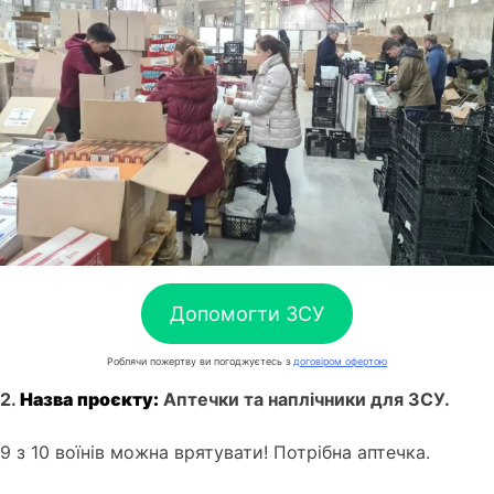
Допомогти ЗСУ
Роблячи пожертву ви погоджуєтесь з
договіром офертою
2.
Назва
проєкту:
Аптечки та наплічники для ЗСУ.
9 з 10 воїнів можна врятувати! Потрібна аптечка.