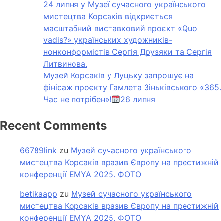
24 липня у Музеї сучасного українського
мистецтва Корсаків відкриється
масштабний виставковий проєкт «Quo
vadis?» українських художників-
нонконформістів Сергія Друзяки та Сергія
Литвинова.
Музей Корсаків у Луцьку запрошує на
фінісаж проєкту Гамлета Зіньківського «365.
Час не потрібен»!
26 липня
Recent Comments
66789link
zu
Музей сучасного українського
мистецтва Корсаків вразив Європу на престижній
конференції EMYA 2025. ФОТО
betikaapp
zu
Музей сучасного українського
мистецтва Корсаків вразив Європу на престижній
конференції EMYA 2025. ФОТО