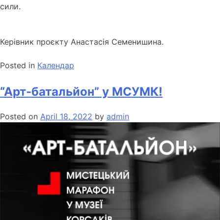
сили.
Керівник проєкту Анастасія Семенишина.
Posted in
Календар
“Арт-батальйон” у МСУМК!
Posted on
April 18, 2022
by
admin