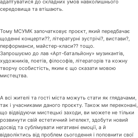
адаптуватися до складних умов навколишнього
середовища та втішають.
Тому МСУМК започатковує проєкт, який передбачає
щоденні концерти?‍?, літературні зустрічі?, вистави?,
перформанси, майстер-класи?‍? тощо.
Запрошуємо до лав «Арт-батальйону» музикантів,
художників, поетів, філософів, літераторів та кожну
творчу особистість, яким є що сказати мовою
мистецтва.
А всі жителі та гості міста можуть стати як глядачами,
так і учасниками даного проєкту. Також ми переконані,
що відвідуючи мистецькі заходи, ви можете не тільки
розвинути свій естетичний інтелект, здобути новий
досвід та сублімувати негативні емоції, а й
відволіктись від проблем сьогодення і поповнити свої