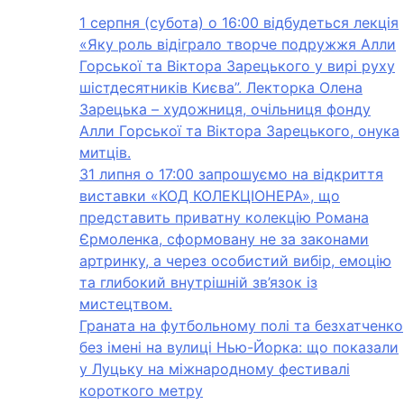
1 серпня (субота) о 16:00 відбудеться лекція
«Яку роль відіграло творче подружжя Алли
Горської та Віктора Зарецького у вирі руху
шістдесятників Києва”. Лекторка Олена
Зарецька – художниця, очільниця фонду
Алли Горської та Віктора Зарецького, онука
митців.
31 липня о 17:00 запрошуємо на відкриття
виставки «КОД КОЛЕКЦІОНЕРА», що
представить приватну колекцію Романа
Єрмоленка, сформовану не за законами
артринку, а через особистий вибір, емоцію
та глибокий внутрішній зв’язок із
мистецтвом.
Граната на футбольному полі та безхатченко
без імені на вулиці Нью-Йорка: що показали
у Луцьку на міжнародному фестивалі
короткого метру