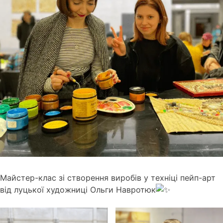
Майстер-клас зі створення виробів у техніці пейп-арт
від луцької художниці Ольги Навротюк