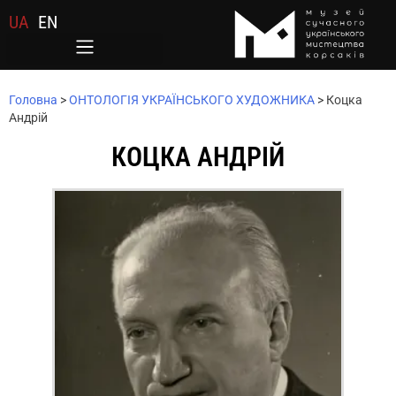
UA
EN
Головна
>
ОНТОЛОГІЯ УКРАЇНСЬКОГО ХУДОЖНИКА
>
Коцка
Андрій
КОЦКА АНДРІЙ