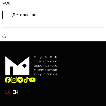
надії, …
Детальніше
UA
EN