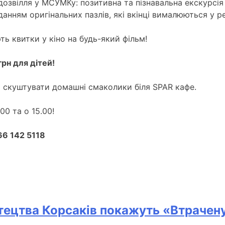
дозвілля у МСУМКу: позитивна та пізнавальна екскурсія
анням оригінальних пазлів, які вкінці вималюються у ре
ь квитки у кіно на будь-який фільм!
рн для дітей!
о скуштувати домашні смаколики біля SPAR кафе.
00 та о 15.00!
66 142 5118
стецтва Корсаків покажуть «Втрачен