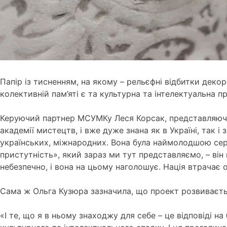
Папір із тисненням, на якому – рельєфні відбитки деко
колективній пам’яті є та культурна та інтелектуальна п
Керуючий партнер МСУМКу Леся Корсак, представляючи х
академії мистецтв, і вже дуже знана як в Україні, так і 
українських, міжнародних.
Вона була наймолодшою ​​сер
пристутність», який зараз ми тут представляємо, – він
небезпечно, і вона на цьому наголошує.
Нація втрачає о
Сама ж Ольга Кузюра зазначила, що проект розвиваєть
«І те, що я в ньому знаходжу для себе – це відповіді на