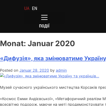
UA
EN
ПОДІЇ
Monat:
Januar 2020
«Дифузія», яка змінюватиме Україну
Posted on
Januar 28, 2020
by
admin
Музей сучасного українського мистецтва Корсаків през
«Космос Емми Андієвської», «Метафоричний реалізм Ми
всесвітню подорож, маючи на меті продемонструвати та