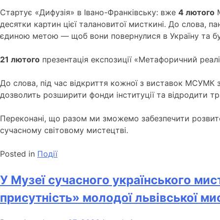
Стартує «Дифузія» в Івано-Франківську: вже
4 лютого
М
десятки картин цієї талановитої мисткині. До слова, па
єдиною метою — щоб вони повернулися в Україну та бу
21 лютого
презентація експозиції «Метафоричний реал
До слова, під час відкриття кожної з виставок МСУМК 
дозволить розширити фонди інституції та відродити тр
Переконані, що разом ми зможемо забезпечити розвиток
сучасному світовому мистецтві.
Posted in
Події
У Музеї сучасного українського ми
присутність» молодої львівської ми