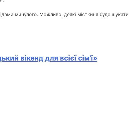
я.
лідами минулого.
Можливо, деякі місткиня буде шукати
ий вікенд для всієї сім’ї»