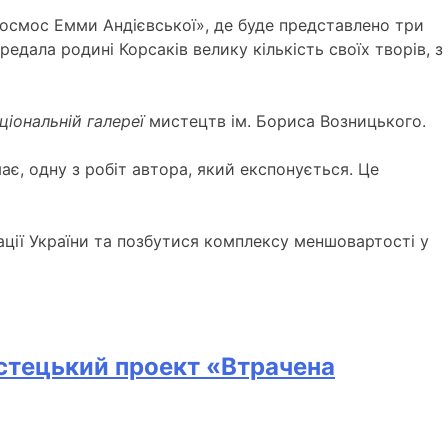
осмос Емми Андієвської», де буде представлено три
едала родині Корсаків велику кількість своїх творів, з
ціональній галереї
мистецтв ім. Бориса Возницького.
є, одну з робіт автора, який експонується. Це
ції України та позбутися комплексу меншовартості у
истецький проект «Втрачена