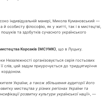
исоко індивідуальній манері, Микола Кумановський —
й особисту філософію, як у житті, так і в мистецтві,
 пошуків та здобутків сучасного українського
 мистецтва Корсаків (МСУМК)
, що в Луцьку.
роки Незалежності організовується серія гостьових
З її слів, цей задум приурочується до тридцятиріччя
а кордоном.
теля України, а також збільшення аудиторії його
звитку мистецтва у різних регіонах України та
нсифікації розвитку культури української нації
», —