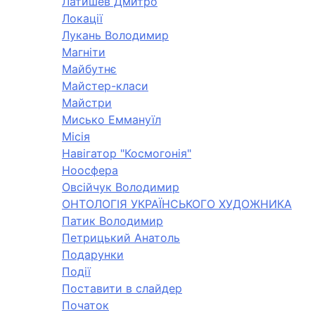
Латишев Дмитро
Локації
Лукань Володимир
Магніти
Майбутнє
Майстер-класи
Майстри
Мисько Еммануїл
Місія
Навігатор "Космогонія"
Ноосфера
Овсійчук Володимир
ОНТОЛОГІЯ УКРАЇНСЬКОГО ХУДОЖНИКА
Патик Володимир
Петрицький Анатоль
Подарунки
Події
Поставити в слайдер
Початок