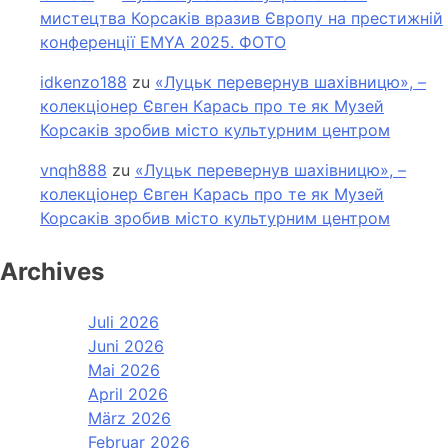
мистецтва Корсаків вразив Європу на престижній
конференції EMYA 2025. ФОТО
idkenzo188
zu
«Луцьк перевернув шахівницю», –
колекціонер Євген Карась про те як Музей
Корсаків зробив місто культурним центром
vnqh888
zu
«Луцьк перевернув шахівницю», –
колекціонер Євген Карась про те як Музей
Корсаків зробив місто культурним центром
Archives
Juli 2026
Juni 2026
Mai 2026
April 2026
März 2026
Februar 2026