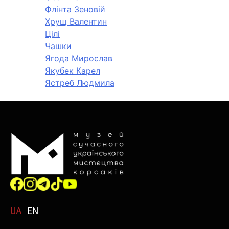
Флінта Зеновій
Хрущ Валентин
Цілі
Чашки
Ягода Мирослав
Якубек Карел
Ястреб Людмила
UA
EN