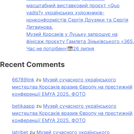
масштабний виставковий проєкт «Quo
vadis?» українських художників-
нонконформістів Сергія Друзяки та Сергія
Литвинова.
Музей Корсаків у Луцьку запрошує на
фінісаж проєкту Гамлета Зіньківського «365.
Час не потрібен»!
26 липня
Recent Comments
66789link
zu
Музей сучасного українського
мистецтва Корсаків вразив Європу на престижній
конференції EMYA 2025. ФОТО
betikaapp
zu
Музей сучасного українського
мистецтва Корсаків вразив Європу на престижній
конференції EMYA 2025. ФОТО
latribet
zu
Музей сучасного українського