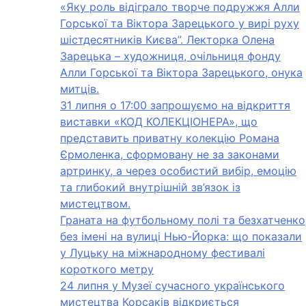
«Яку роль відіграло творче подружжя Алли
Горської та Віктора Зарецького у вирі руху
шістдесятників Києва”. Лекторка Олена
Зарецька – художниця, очільниця фонду
Алли Горської та Віктора Зарецького, онука
митців.
31 липня о 17:00 запрошуємо на відкриття
виставки «КОД КОЛЕКЦІОНЕРА», що
представить приватну колекцію Романа
Єрмоленка, сформовану не за законами
артринку, а через особистий вибір, емоцію
та глибокий внутрішній зв’язок із
мистецтвом.
Граната на футбольному полі та безхатченко
без імені на вулиці Нью-Йорка: що показали
у Луцьку на міжнародному фестивалі
короткого метру
24 липня у Музеї сучасного українського
мистецтва Корсаків відкриється