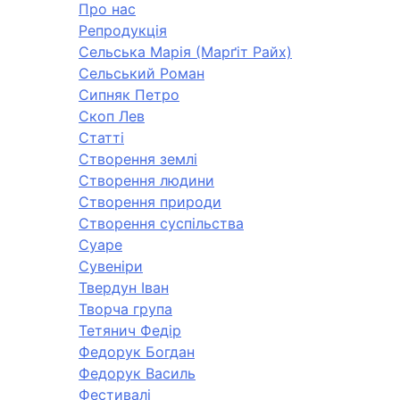
Про нас
Репродукція
Сельська Марія (Марґіт Райх)
Сельський Роман
Сипняк Петро
Скоп Лев
Статті
Створення землі
Створення людини
Створення природи
Створення суспільства
Суаре
Сувеніри
Твердун Іван
Творча група
Тетянич Федір
Федорук Богдан
Федорук Василь
Фестивалі