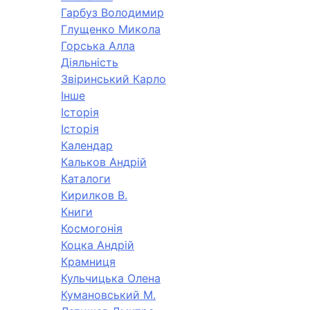
Гарбуз Володимир
Глущенко Микола
Горська Алла
Діяльність
Звіринський Карло
Інше
Історія
Історія
Календар
Кальков Андрій
Каталоги
Кирилков В.
Книги
Космогонія
Коцка Андрій
Крамниця
Кульчицька Олена
Кумановський М.