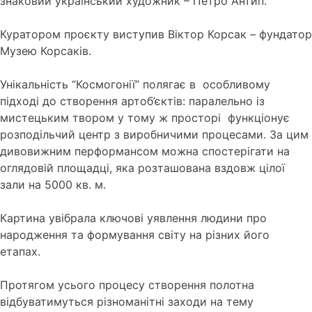
знаковий український художник – Петро Антип.
Куратором проєкту виступив Віктор Корсак – фундатор
Музею Корсаків.
Унікальність “Космогонії” полягає в особливому
підході до створення артоб’єктів: паралельно із
мистецьким твором у тому ж просторі функціонує
розподільчий центр з виробничими процесами. За цим
дивовижним перформансом можна спостерігати на
оглядовій площадці, яка розташована вздовж цілої
зали на 5000 кв. м.
Картина увібрала ключові уявлення людини про
народження та формування світу на різних його
етапах.
Протягом усього процесу створення полотна
відбуватимуться різноманітні заходи на тему