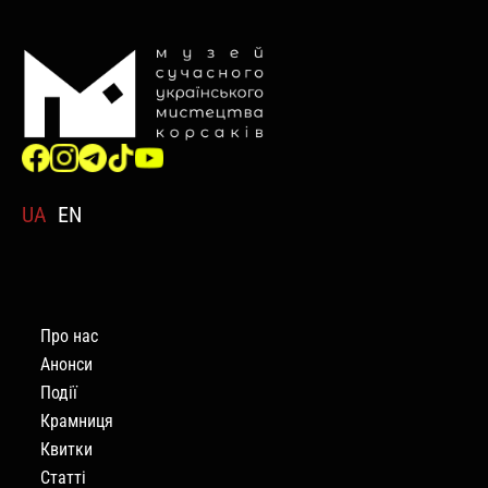
UA
EN
Про нас
Анонси
Події
Крамниця
Квитки
Статті