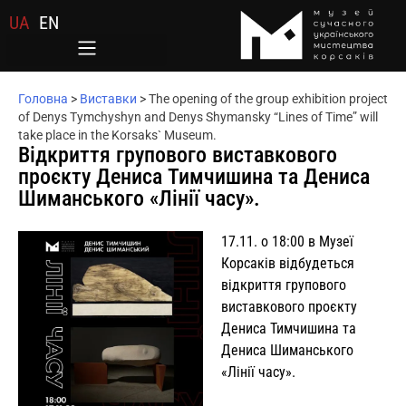
UA
EN
Головна
>
Виставки
>
The opening of the group exhibition project
of Denys Tymchyshyn and Denys Shymansky “Lines of Time” will
take place in the Korsaks` Museum.
Відкриття групового виставкового
проєкту Дениса Тимчишина та Дениса
Шиманського «Лінії часу».
17.11. о 18:00 в Музеї
Корсаків відбудеться
відкриття групового
виставкового проєкту
Дениса Тимчишина та
Дениса Шиманського
«Лінії часу».