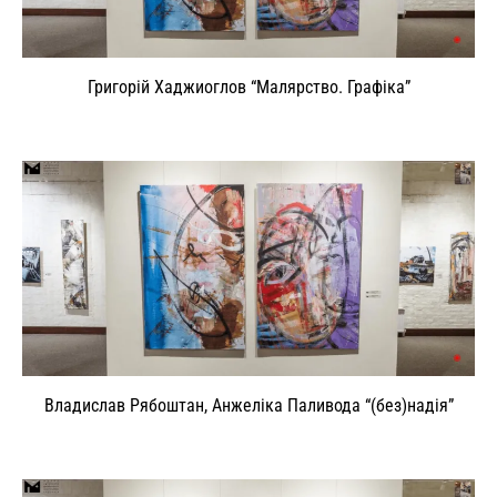
Григорій Хаджиоглов “Малярство. Графіка”
Владислав Рябоштан, Анжеліка Паливода “(без)надія”