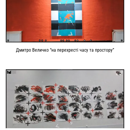
Дмитро Величко “на перехресті часу та простору”