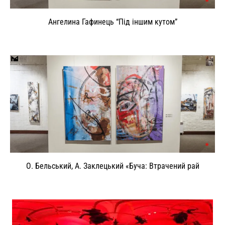
Ангелина Гафинець “Під іншим кутом”
О. Бельський, А. Заклецький «Буча: Втрачений рай