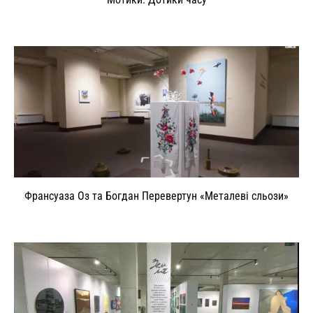
Франсуаза Оз та Богдан Перевертун «Металеві сльози»