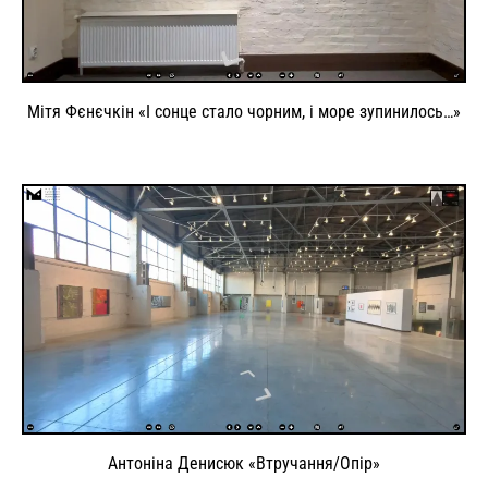
Мітя Фєнєчкін «І сонце стало чорним, і море зупинилось…»
Антоніна Денисюк «Втручання/Опір»