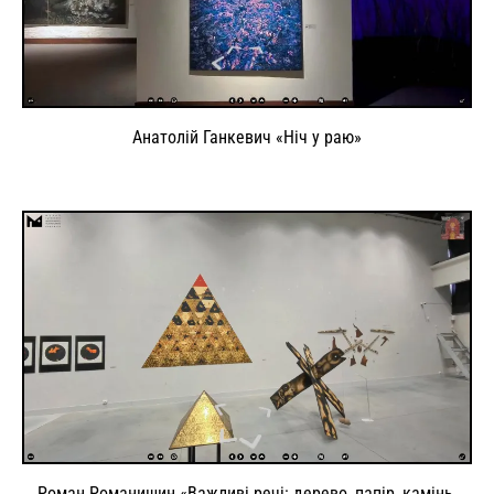
Анатолій Ганкевич «Ніч у раю»
Роман Романишин «Важливі речі: дерево, папір, камінь,