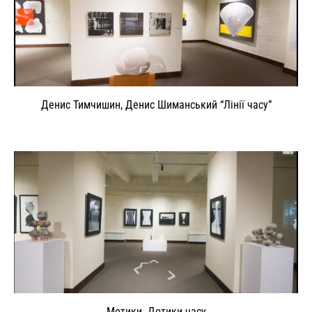
Денис Тимчишин, Денис Шиманський “Лінії часу”
Мотики. Дотики часу