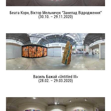
Беата Корн, Віктор Мельничук “Занепад Відродження”
(30.10. – 29.11.2020)
Василь Бажай «Untitled III»
(28.02. – 29.03.2020)