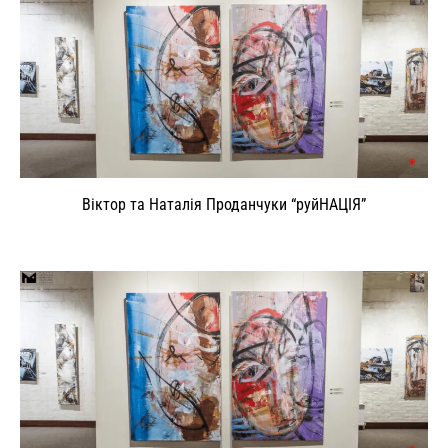
Віктор та Наталія Проданчуки “руйНАЦІЯ”