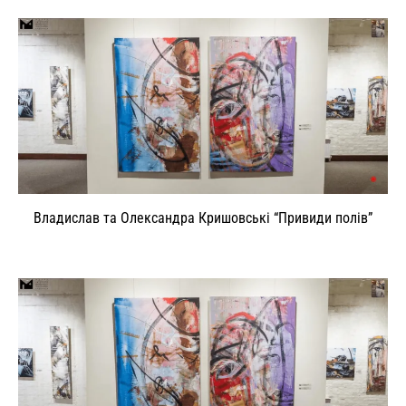
Владислав та Олександра Кришовські “Привиди полів”