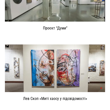
Проєкт “Думи”
Лев Скоп «Миті хаосу у підсвідомості»