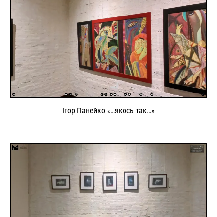
Ігор Панейко «…якось так…»