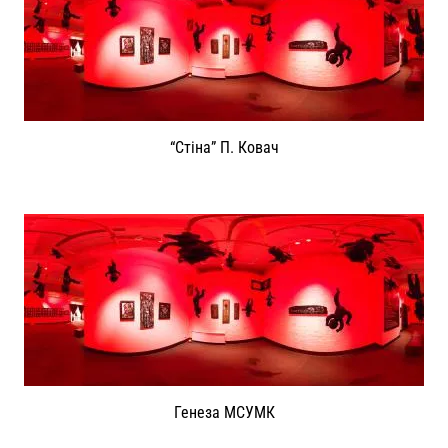
“Стіна” П. Ковач
Генеза МСУМК