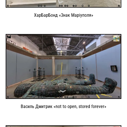
ХарБарБонд «Знак Маріуполя»
Василь Дмитрик «not to open, stored forever»