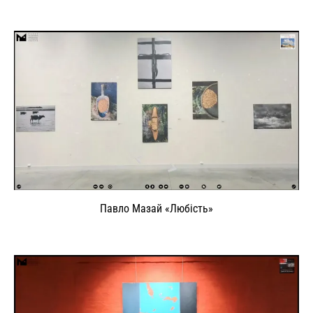
Павло Мазай «Любість»