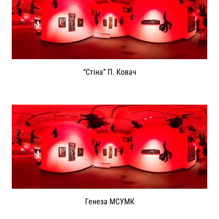
“Стіна” П. Ковач
Генеза МСУМК