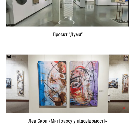
Проєкт “Думи”
Лев Скоп «Миті хаосу у підсвідомості»