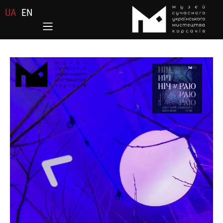
UA
EN