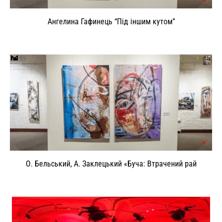
Ангелина Гафинець “Під іншим кутом”
О. Бельський, А. Заклецький «Буча: Втрачений рай