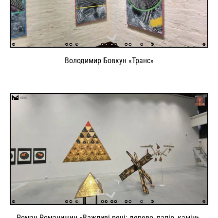
Володимир Бовкун «Транс»
Роман Романишин «Важливі речі: дерево, папір, камінь,