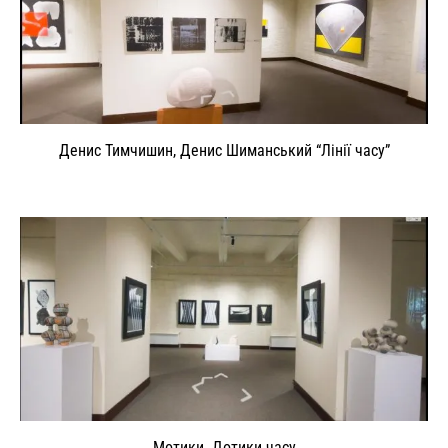
Денис Тимчишин, Денис Шиманський “Лінії часу”
Мотики. Дотики часу