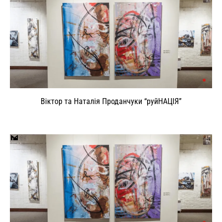
Віктор та Наталія Проданчуки “руйНАЦІЯ”