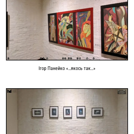
Ігор Панейко «…якось так…»