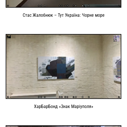
Стас Жалобнюк – Тут Україна: Чорне море
ХарБарБонд «Знак Маріуполя»