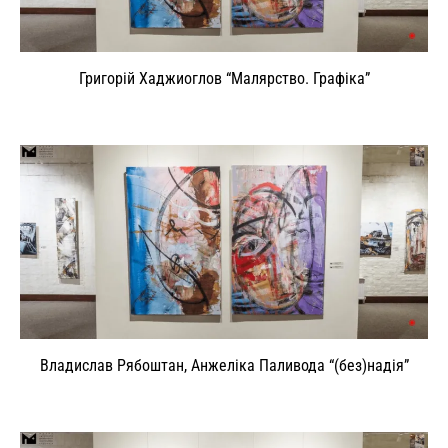
Григорій Хаджиоглов “Малярство. Графіка”
Владислав Рябоштан, Анжеліка Паливода “(без)надія”