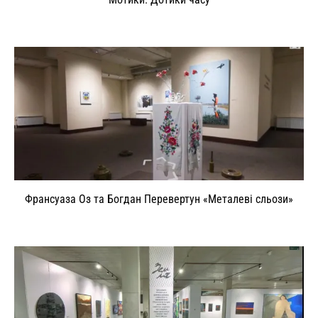
Франсуаза Оз та Богдан Перевертун «Металеві сльози»