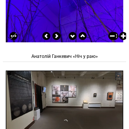
Анатолій Ганкевич «Ніч у раю»