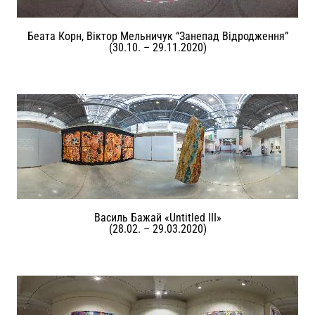
Беата Корн, Віктор Мельничук “Занепад Відродження”
(30.10. – 29.11.2020)
Василь Бажай «Untitled III»
(28.02. – 29.03.2020)