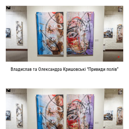
Владислав та Олександра Кришовські “Привиди полів”