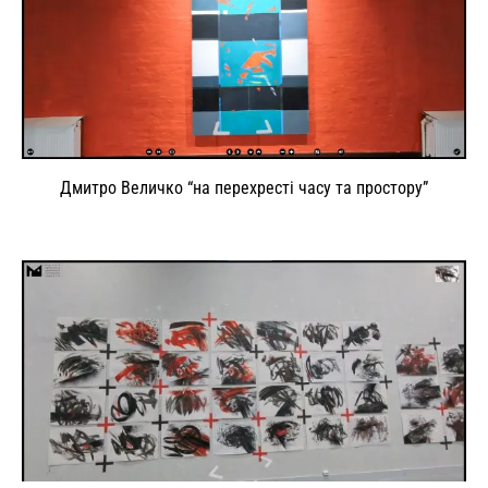
Дмитро Величко “на перехресті часу та простору”