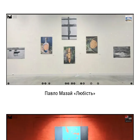
Павло Мазай «Любість»