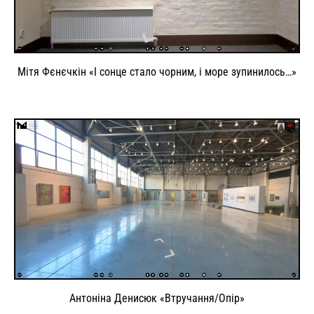
Мітя Фєнєчкін «І сонце стало чорним, і море зупинилось…»
Антоніна Денисюк «Втручання/Опір»