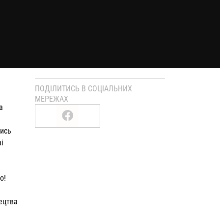
ПОДІЛИТИСЬ В СОЦІАЛЬНИХ
МЕРЕЖАХ
а
ись
і
но!
тецтва