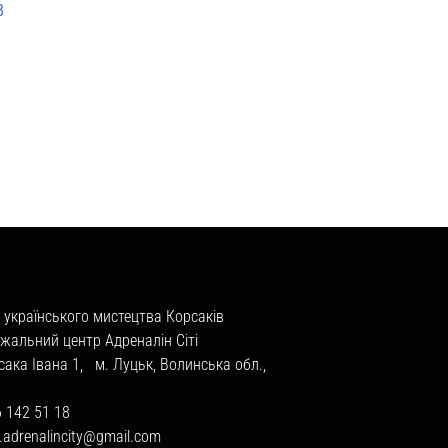
8
 українського мистецтва Корсаків
жальний центр Адреналін Сіті
сака Івана 1, м. Луцьк, Волинська обл.,
6 142 51 18
a.adrenalincity@gmail.com