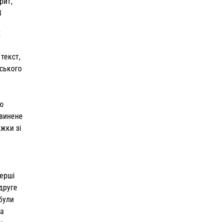
рит,
8
х
 текст,
вського
аю
звинене
ижки зі
перші
 друге
були
на