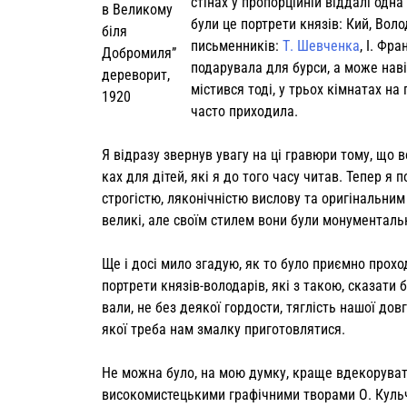
стінах у пропорційній від­далі одна
в Великому
були це портрети князів: Кий, Вол
біля
письменників:
Т. Шевченка
, І. Фр
Добромиля”
подарувала для бурси, а може навіт
дереворит,
містився тоді, у трьох кімнатах на
1920
часто прихо­дила.
Я відразу звернув увагу на ці гравюри тому, що 
ках для дітей, які я до того часу читав. Тепер я 
стро­гістю, ляконічністю вислову та оригіналь­н
великі, але своїм стилем вони були монументаль
Ще і досі мило згадую, як то було при­ємно прох
портрети князів-володарів, які з такою, сказати 
вали, не без деякої гордости, тяглість нашої дов
якої треба нам змалку приготовлятися.
Не можна було, на мою думку, краще вдекорувати
високомистецькими графічними творами О. Кульчиц