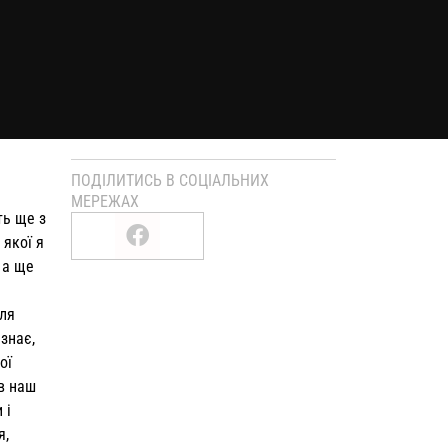
ПОДІЛИТИСЬ В СОЦІАЛЬНИХ
МЕРЕЖАХ
ь ще з
 якої я
 а ще
ля
 знає,
ої
ав наш
 і
я,