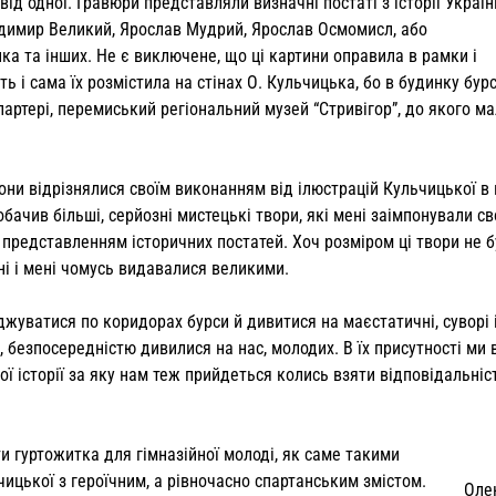
 від одної. Гравюри представляли визначні постаті з історії Украї
одимир Вели­кий, Ярослав Мудрий, Ярослав Осмомисл, або
анка та інших. Не є виключене, що ці картини оправила в рамки і
ь і сама їх розмістила на сті­нах О. Кульчицька, бо в будинку бур
 партері, перемиський регіональний музей “Стривігор”, до якого м
вони відрізнялися своїм виконан­ням від ілюстрацій Кульчицької в
побачив більші, серйозні мистецькі твори, які мені заімпонували с
им представленням історичних постатей. Хоч розміром ці твори не 
ні і мені чомусь видавалися великими.
оджуватися по коридорах бурси й дивитися на маєстатичні, суворі 
б, безпосередністю дивилися на нас, молодих. В їх присутності ми 
гої історії за яку нам теж прийдеться колись взяти відповідальніст
 гуртожитка для гімназійної молоді, як саме такими
ької з ге­роїчним, а рівночасно спартанським змі­стом.
Оле