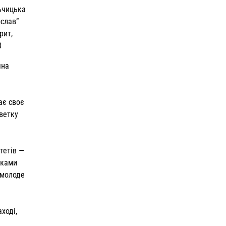
ьчицька
ослав”
рит,
8
чна
ає своє
ьветку
е­тів —
зками
 молоде
ході,