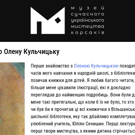
о Олену Кульчицьку
Перше знайомство з
Оленою Кульчицькою
походит
часів мого на­вчання в народній школі, з бібліотеки
позичав книжки для дітей. Я лю­бив багато читати,
більше мене ціка­вили ілюстрації, які я докладно
переглядав до найменших подробиць. Вони були д
мене такі притягальні, що коли б їх не було, то хто
чи був би я прочитав ці всі книжечки з Вільшанськ
шкільної бібліо­теки, яку так дбайливо комплетув
улюблений учитель, Юліян Сенишин. Перші лектури
перші твори мистецтва, з якими дитина стрічаєтьс