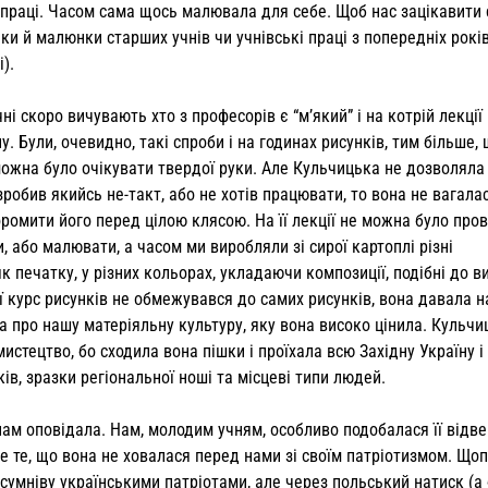
о праці. Часом сама щось малювала для себе. Щоб нас зацікавити 
и й малюнки старших учнів чи учнів­ські праці з попередніх років
).
ні скоро вичувають хто з професорів є “м’я­кий” і на котрій лекці
. Були, очевид­но, такі спроби і на годинах рисунків, тим більше,
 можна було очікувати твердої руки. Але Кульчицька не дозволяла
 зробив якийсь не-такт, або не хотів працювати, то вона не вагала
оромити його перед цілою клясою. На її лекції не можна було про
и, або малювати, а часом ми виробляли зі сирої картоплі різні
як печатку, у різних кольорах, укладаючи композиції, подібні до в
її курс рисунків не обмежувався до самих рисунків, вона давала 
а про нашу матеріяльну культуру, яку вона ви­соко цінила. Кульчи
истецтво, бо сходила вона пішки і проїхала всю Західну Україну і
ів, зразки регіональної ноші та місцеві типи людей.
нам оповідала. Нам, молодим учням, особливо подобалася її відвер
 те, що вона не ховалася перед нами зі своїм патріотизмом. Що­
з сумніву українськими патріотами, але через польський натиск (а