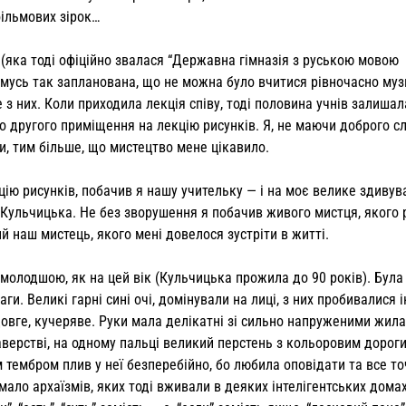
фільмових зірок…
ї (яка тоді офіційно звалася “Державна гімназія з руською мовою
мусь так запланована, що не можна було вчитися рівночасно муз
 з них. Коли приходила лекція співу, тоді поло­вина учнів залишал
до другого приміщення на лекцію рисунків. Я, не маючи доброго сл
ки, тим більше, що мистецтво мене ці­кавило.
ію рисунків, побачив я нашу учительку — і на моє велике здивув
Кульчицька. Не без зво­рушення я побачив живого мистця, якого 
й наш мистець, якого мені довелося зустріти в житті.
о молодшою, як на цей вік (Кульчицька прожила до 90 років). Була
ги. Великі гарні сині очі, доміну­вали на лиці, з них пробивалися і
едовге, кучеряве. Руки мала делі­катні зі сильно напруженими жил
раверстві, на одному пальці великий перстень з кольоровим дорог
 тембром плив у неї безперебійно, бо лю­била оповідати та все то
ало архаїзмів, яких тоді вживали в деяких ін­телігентських домах