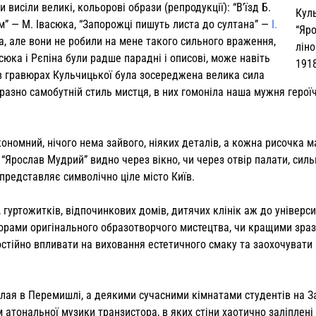
исіли великі, кольо­рові образи (репродукції): “В’їзд Б.
Кул
ом” — М. Івасюка, “Запорожці пишуть листа до султана” —
І.
“Яр
са, але вони не робили на мене такого сильного враження,
ліно
сюка і Рєпіна були радше парадні і описові, може навіть
191
а в гравюрах Кульчицької була зосере­джена велика сила
разно самобут­ній стиль мистця, в них гомоніла наша мужня герої
ономний, нічого нема зайвого, ніяких деталів, а кожна рисочка м
ї “Ярослав Мудрий” видно через вік­но, чи через отвір палати, сил
ії представляє символічно ціле місто Київ.
 гуртожитків, відпочинкових домів, дитячих клінік аж до університ
орами оригінального образо­творчого мистецтва, чи кращими зра
стійно впливати на виховання есте­тичного смаку та заохочувати
ая в Перемишлі, а деякими сучасними кімнатами студентів на За
тональної музики транзистора, в яких стіни хаотично заліплені