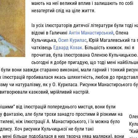
мають на неї великий вплив і залишають по собі
незатертий слід на ціле життя.
Із усіх ілюстраторів дитячої літератури були тоді 
відомі в Галичині
Ан­тін Манастирський
, Олена
Кульчицька,
Осип Курилас
, Юрій Магалевський та 
чатківець
Едвард Козак
. Більшість кни­жок. які я
прочитав, була ілюстрована Оле­ною Кульчицькою
сьогодні я до­бре пригадую, що тоді мені найбільше
були вони завжди старанно ви­конані, мали гарний і тонкий рисуно
х ілюстрацій пробивалася якась шляхетність, любов до представ
ризму чи натуралізму, як у О. Куриласа. Рисунки Манастирського бу
а витворювали казковий, мрійливий настрій.
ішими” від ілюстрацій попе­реднього мистця, вони були
ату фан­тазію, але були трохи занадто простими й різкими на
Оле
тилеві, ніж ілюстра­ції А. Манастирського, і їх можна було
Кул
підпису. Хоч рисунки Кульчицької не були такі
“Кий
ь мені більше подобалася в них творча уява малярки), вони