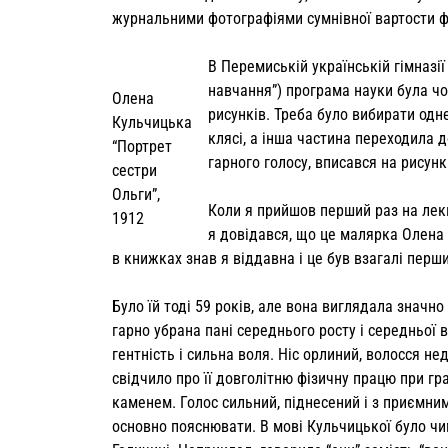
журналь­ними фотографіями сумнівної вартости 
В Перемиській українській гімназі
навчання”) програма науки була чо
Олена
рисунків. Треба було вибирати одне
Кульчицька
клясі, а інша ча­стина переходила 
“Портрет
гарного голосу, вписався на ри­сун
сестри
Ольги”,
Коли я прийшов перший раз на лекц
1912
я довідався, що це малярка Олена 
в книжках знав я віддавна і це був взагалі перши
Було їй тоді 59 років, але вона вигля­дала значн
гарно убрана пані середнього росту і се­редньої ва
гентність і сильна воля. Ніс орлиний, во­лосся н
свідчило про її довголітню фізичну працю при г
каменем. Голос сильний, піднесений і з приємним
основно по­яснювати. В мові Кульчицької було чим