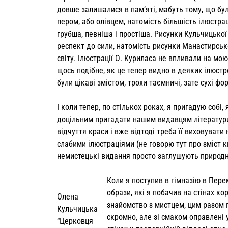
довше залишалися в пам’яті, мабуть тому, що бу
пе­ром, або олівцем, натомість більшість ілю­стр
грубша, певніша і простіша. Рисунки Кульчицької
респект до сили, нато­мість рисунки Манастирськ
світу. Ілюстрації О. Куриласа не впливали на мою 
щось подібне, як це тепер видно в деяких ілю­ст
були цікаві змістом, трохи таємничі, зате сухі фо
І коли тепер, по стількох роках, я прига­дую соб
доціль­ним пригадати нашим видавцям літератури
відчуття краси і вже відтоді треба її виховуват
слабими ілюстра­ціями (не говорю тут про зміст 
немистецькі видання просто заглушують природни
Коли я поступив в гімназію в Пере
образи, які я по­бачив на стінах к
Олена
знайомство з мистцем, цим разом п
Кульчицька
скромно, але зі смаком оправлені у
“Церковця