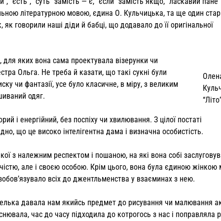
”, “єсть”, “суть” замість — є, “єсли” замість якщо, “ласка­вий пане
ильною літературною мовою, єдина О. Кульчицька, та ще один ста
, як говорили наші діди й бабці, що додавало до її оригінальної
, для яких вона сама проекту­вала візерунки чи
естра Ольга. Не треба й казати, що такі сукні були
Олен
ску чи фантазії, усе було класичне, в міру, з ве­ликим
Куль
шиваний одяг.
“Літо
рий і енергійний, без поспіху чи хвилювання. З цілої постаті
идно, що це високо інтелігентна дама і визначна особистість.
цької з належним респектом і по­шаною, на які вона собі заслугову
чістю, але і своєю особою. Крім цього, вона була єдиною жінкою 
и зобов’язувало всіх до джентльменства у взаєминах з нею.
телька давала нам якийсь пред­мет до рисування чи малювання а
снювала, час до часу підходила до котрогось з нас і поправляла р