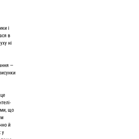
ики і
ася в
уху ні
ання —
рисунки
 це
нтелі­
ами, що
им
чно й
 у