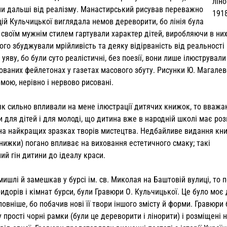
ліно
ли дальші від реалізму. Манастирський рисував переважно
191
ацій Кульчицької виглядала немов де­реворити, бо лінія була
 своїм мужнім стилем гартували характер дітей, виробляючи в ни
ого збуджували мрійливість та деяку відірваність від ре­альності
уяву, бо були суто реалістичні, без по­езії, вони лише ілюстрували
рованих фейлетонах у газетах масового збуту. Рисунки Ю. Магале
рмою, нерівно і нервово рисовані.
і, як сильно впливали на мене ілю­страції дитячих книжок, то вваж
 для дітей і для молоді, що дитина вже в на­родній школі має ро
и на най­кращих зразках творів мистецтва. Недбай­ливе видання кн
книжки) погано впливає на виховання естетичного смаку; такі
й гін дитини до іде­алу краси.
мишлі й замешкав у бурсі ім. св. Миколая на Баштовій вулиці, то 
оридорів і кімнат бурси, були Гравюри О. Кульчицької. Це було моє
овніше, бо побачив нові її твори іншого змісту й форми. Гравюри 
 прості чорні рамки (були це дереворити і лінорити) і розміщені 