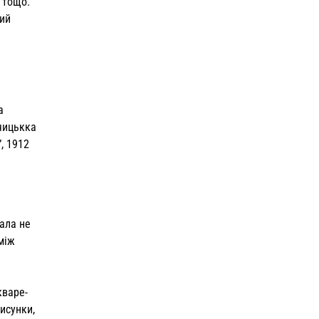
” тощо.
рий
а
чицькка
”, 1912
вала не
між
кваре­
исунки,