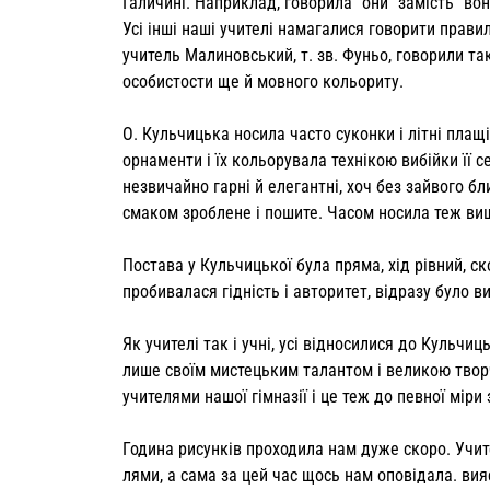
Галичині. Наприклад, го­ворила “они” замість “вони
Усі інші наші учителі намагалися говорити прав
учитель Малиновський, т. зв. Фуньо, говорили так
особистости ще й мовного кольориту.
О. Кульчицька носила часто суконки і літні плащі
орнаменти і їх кольорувала технікою вибійки її с
незвичайно гарні й елегантні, хоч без зайвого бли
смаком зроблене і пошите. Часом но­сила теж ви
Постава у Кульчицької була пряма, хід рівний, ско
пробивалася гідність і авторитет, відразу було в
Як учителі так і учні, усі відносилися до Кульчи
лише своїм мистецьким талантом і вели­кою твор
учи­телями нашої гімназії і це теж до певної мір
Година рисунків проходила нам дуже скоро. Учи
лями, а сама за цей час щось нам опові­дала. вия