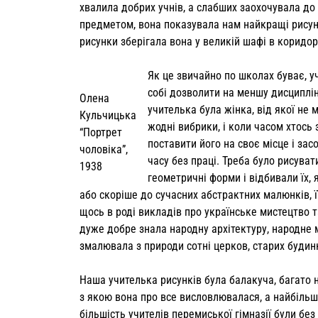
хвалила добрих учнів, а слабших заохочу­вала д
пред­метом, вона показувала нам найкращі ри­сунк
рисунки зберігала вона у великій шафі в коридорі
Як це звичайно по школах буває, уч
собі дозво­лити на меншу дисципліну
Олена
учителька була жінка, від якої не
Кульчицька
жодні вибри­ки, і коли часом хтось
“Портрет
поставити його на своє місце і зас
чоловіка”,
часу без праці. Треба було рисуват
1938
геометричні форми і відбивали їх, 
або ско­ріше до сучасних абстрактних малюнків, 
щось в роді ви­кладів про українське мистецтво т
дуже добре знала народну архітектуру, народне м
змалювала з природи сотні цер­ков, старих будинк
Наша учителька рисунків була балаку­ча, багато 
з якою вона про все висловлювалася, а найбільше
більшість учителів перемиської гімназії були бе