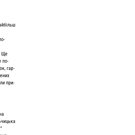
найбільш
по­
. Ще
 по­
к, гар­
лених
ли при­
на
ьчицька
”