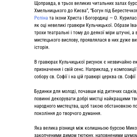
Щоправда, в трьох великих читальних залах бурси в
Хмель­ницького до Києва”, “Богун під Берестеч­к
Рєпіна
та ікони Христа і Богородиці — О. Курила
як оці невеликі гравюри Куль­чицької. Образи Іва
трохи театральні і тому до деякої міри штучні, 
мистецького вислову, проявлялася в них дуже ви
історія.
В гравюрах Кульчицької рисунок є не­звичайно ек
призначення і свій сенс. Наприклад, у ком­позиці
собору св. Софії і на цій гравюрі церква св. Со­ф
Будинки для молоді, почавши від ди­тячих садків,
повинні декорувати добрі мистці най­кращими тв
народного мистецтва, щоб такою обстанов­кою по
по­коління до творчого думання.
Яка велика різниця між колишньою бурсою Микол
закопченими димом тютюну, наповненими шумом а