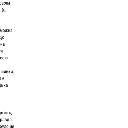
своїм
 (ці
ї можна
 що
 на
ся
вести
ишивки,
нам
цька
тість,
правда,
 було це