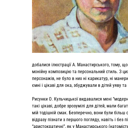
добалися ілюстрації А. Манастирського, тому, що 
монійну композицію та персональний стиль. З ци
пер­сонажів, не було в них ні карикатур, ні мане
ємні і цікаві для ока, збуджували в дітей уяву т
Рисунки О. Кульчицької видавалися мені “модерн
такі цікаві, до­бре зрозумілі для дітей, мали баг
мій тодішній смак. Безпереч­но, вони були більш с
відразу пізнати з першого погляду, навіть і без 
“аристократичні”, як у Манастирського (натоміст