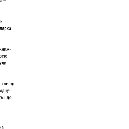
ни —
си
алярка
 книж­
воєю
були
і тверді
відчу­
ь і до
на