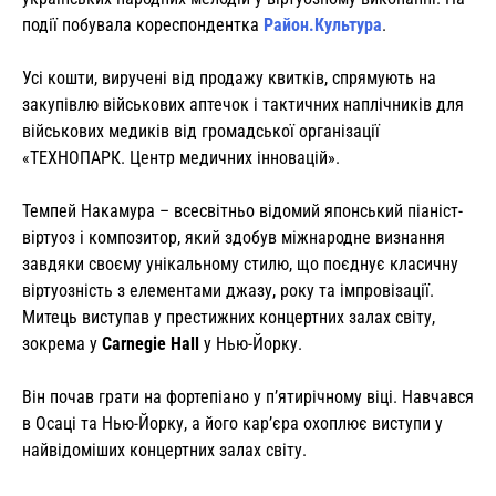
події побувала кореспондентка
Район.Культура
.
Усі кошти, виручені від продажу квитків, спрямують на
закупівлю військових аптечок і тактичних наплічників для
військових медиків від громадської організації
«ТЕХНОПАРК. Центр медичних інновацій».
Темпей Накамура – всесвітньо відомий японський піаніст-
віртуоз і композитор, який здобув міжнародне визнання
завдяки своєму унікальному стилю, що поєднує класичну
віртуозність з елементами джазу, року та імпровізації.
Митець виступав у престижних концертних залах світу,
зокрема у
Carnegie Hall
у Нью-Йорку.
Він почав грати на фортепіано у п’ятирічному віці. Навчався
в Осаці та Нью-Йорку, а його кар’єра охоплює виступи у
найвідоміших концертних залах світу.