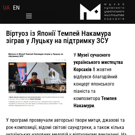
UA
EN
Віртуоз із Японії Темпей Накамура
зіграв у Луцьку на підтримку ЗСУ
У
Музеї сучасного
українського мистецтва
Корсаків
8 жовтня
відбувся благодійний
концерт японського
піаніста та
композитора
Темпея
Накамури
.
У програмі прозвучали авторські твори митця, джазові та
рок-композиції, відомі світові саундтреки, а також кілька
українських народних мелодій у віртуозному виконанні. На