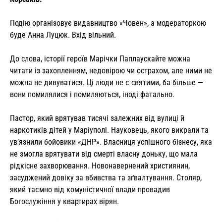
Подію організовує видавництво «Човен», а модераторкою
буде Анна Луцюк. Вхід вільний.
До слова, історії героїв Марічки Паплаускайте можна
читати із захопленням, недовірою чи острахом, але ними не
можна не дивуватися. Ці люди не є святими, ба більше —
вони помилялися і помиляються, іноді фатально.
Пастор, який врятував тисячі залежних від вулиці й
наркотиків дітей у Маріуполі. Науковець, якого викрали та
ув’язнили бойовики «ДНР». Власниця успішного бізнесу, яка
не змогла врятувати від смерті власну доньку, що мала
рідкісне захворювання. Новонавернений християнин,
засуджений довіку за вбивства та зґвалтування. Столяр,
який таємно від комуністичної влади провадив
Богослужіння у квартирах вірян.