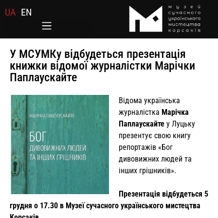
UA
EN
У МСУМКу відбудеться презентація
книжки відомої журналістки Марічки
Паплаускайте
Відома українська
журналістка
Марічка
Паплаускайте
у Луцьку
презентує свою книгу
репортажів «Бог
дивовижних людей та
інших грішників».
Презентація відбудеться 5
грудня о 17.30 в Музеї сучасного українського мистецтва
Корсаків.