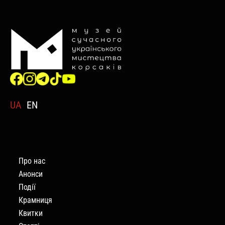
UA
EN
Про нас
Анонси
Події
Крамниця
Квитки