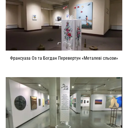
Франсуаза Оз та Богдан Перевертун «Металеві сльози»