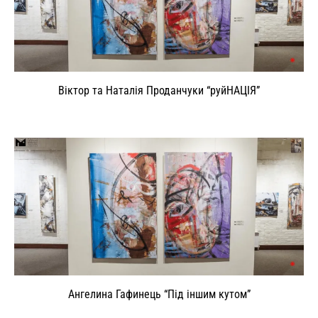
Віктор та Наталія Проданчуки “руйНАЦІЯ”
Ангелина Гафинець “Під іншим кутом”