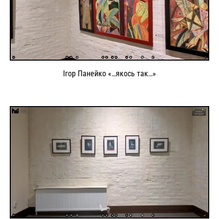
Ігор Панейко «…якось так…»