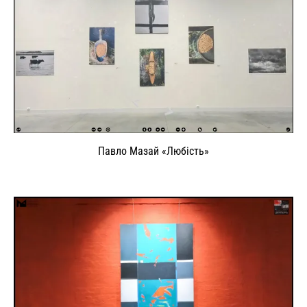
Павло Мазай «Любість»