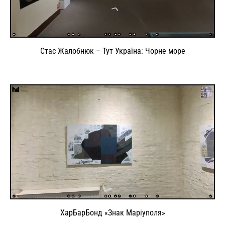
Стас Жалобнюк – Тут Україна: Чорне море
ХарБарБонд «Знак Маріуполя»