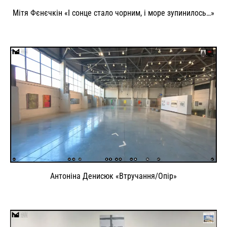
Мітя Фєнєчкін «І сонце стало чорним, і море зупинилось…»
Антоніна Денисюк «Втручання/Опір»