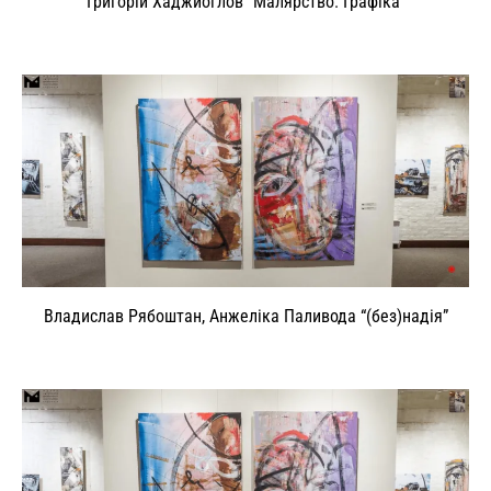
Григорій Хаджиоглов “Малярство. Графіка”
Владислав Рябоштан, Анжеліка Паливода “(без)надія”