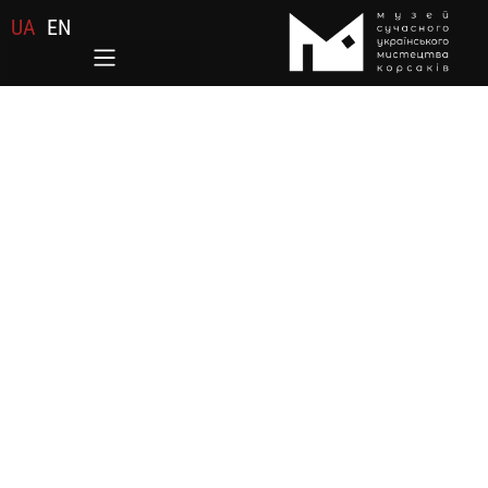
UA
EN