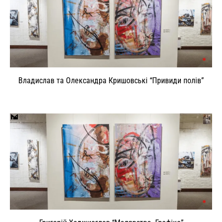
Владислав та Олександра Кришовські “Привиди полів”