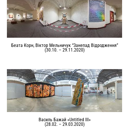
Беата Корн, Віктор Мельничук “Занепад Відродження”
(30.10. – 29.11.2020)
Василь Бажай «Untitled III»
(28.02. – 29.03.2020)