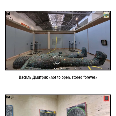
Василь Дмитрик «not to open, stored forever»