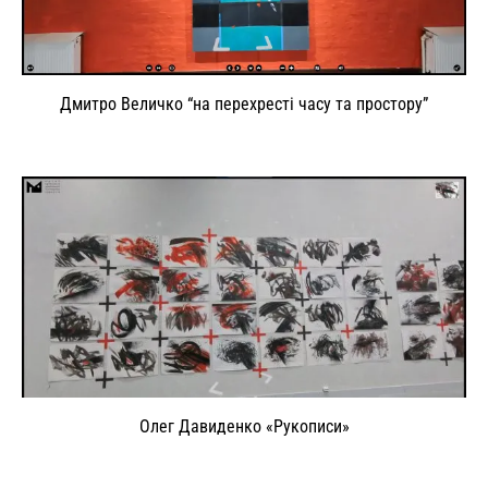
Дмитро Величко “на перехресті часу та простору”
Олег Давиденко «Рукописи»