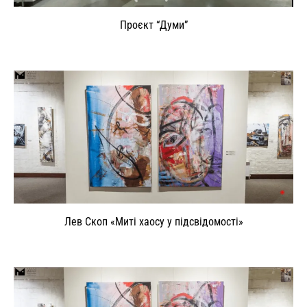
Проєкт “Думи”
Лев Скоп «Миті хаосу у підсвідомості»