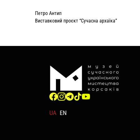
Петро Антип
Виставковий проєкт “Сучасна архаїка”
UA
EN