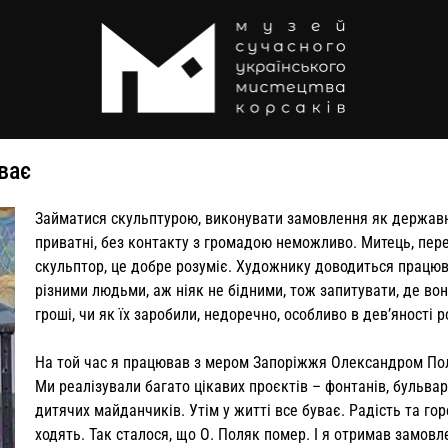
ває
Займатися скульптурою, виконувати замовлення як державні
приватні, без контакту з громадою неможливо. Митець, пер
скульптор, це добре розуміє. Художнику доводиться працюв
різними людьми, аж ніяк не бідними, тож запитувати, де во
гроші, чи як їх заробили, недоречно, особливо в дев’яності р
На той час я працював з мером Запоріжжя Олександром По
Ми реалізували багато цікавих проєктів – фонтанів, бульвар
дитячих майданчиків. Утім у житті все буває. Радість та го
ходять. Так сталося, що О. Поляк помер. І я отримав замовл