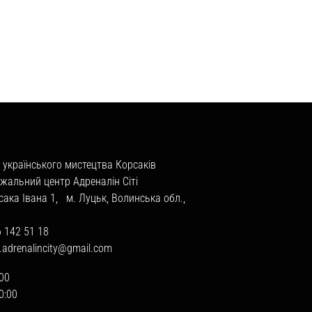
 українського мистецтва Корсаків
жальний центр Адреналін Сіті
сака Івана 1, м. Луцьк, Волинська обл.,
6 142 51 18
a.adrenalincity@gmail.com
:00
20:00