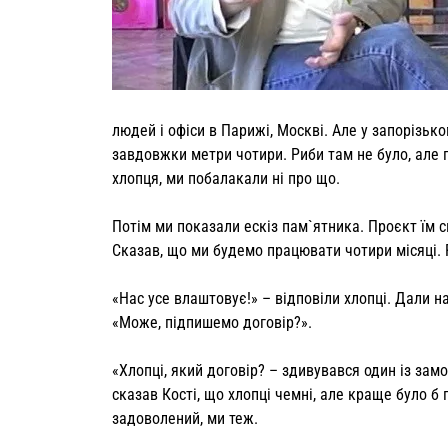
людей і офіси в Парижі, Москві. Але у запорізьком
завдовжки метри чотири. Риби там не було, але 
хлопця, ми побалакали ні про що.
Потім ми показали ескіз пам`ятника. Проєкт їм 
Сказав, що ми будемо працювати чотири місяці. Р
«Нас усе влаштовує!» – відповіли хлопці. Дали н
«Може, підпишемо договір?».
«Хлопці, який договір? – здивувався один із замо
сказав Кості, що хлопці чемні, але краще було б
задоволений, ми теж.