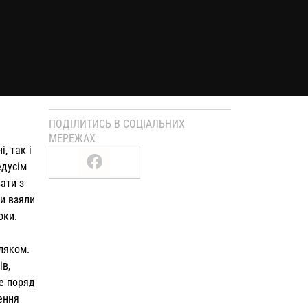
ПОДІЛИТИСЬ В СОЦІАЛЬНИХ
МЕРЕЖАХ
, так і
едусім
ати з
ни взяли
оки.
ляком.
ів,
ре поряд
ення