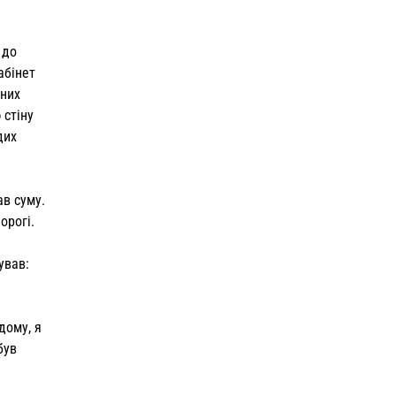
 до
абінет
зних
 стіну
дих
ав суму.
орогі.
ував:
дому, я
був