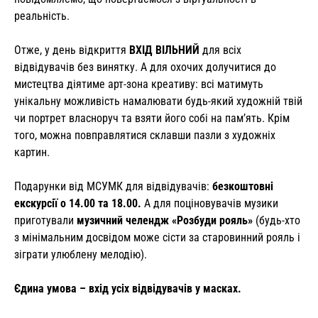
реальність.
Отже, у день відкриття
ВХІД ВІЛЬНИЙ
для всіх
відвідувачів без винятку. А для охочих долучитися до
мистецтва діятиме арт-зона креативу: всі матимуть
унікальну можливість намалювати будь-який художній твій
чи портрет власноруч та взяти його собі на пам’ять. Крім
того, можна повправлятися склавши пазли з художніх
картин.
Подарунки від МСУМК для відвідувачів:
безкоштовні
екскурсії о 14.00 та 18.00.
А для поціновувачів музики
приготували
музичний челендж «Розбуди рояль»
(будь-хто
з мінімальним досвідом може сісти за старовинний рояль і
зіграти улюблену мелодію).
Єдина умова – вхід усіх відвідувачів у масках.