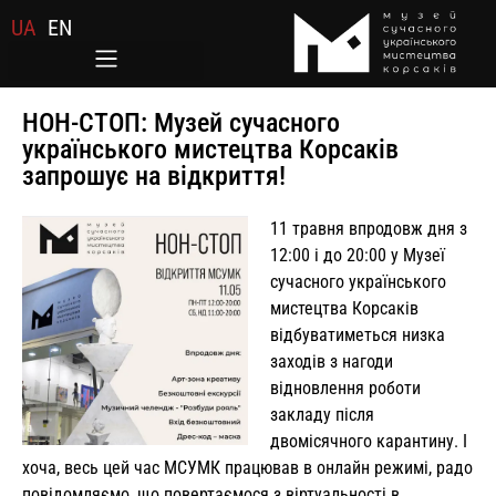
UA
EN
НОН-СТОП: Музей сучасного
українського мистецтва Корсаків
запрошує на відкриття!
11 травня впродовж дня з
12:00 і до 20:00 у Музеї
сучасного українського
мистецтва Корсаків
відбуватиметься низка
заходів з нагоди
відновлення роботи
закладу після
двомісячного карантину. І
хоча, весь цей час МСУМК працював в онлайн режимі, радо
повідомляємо, що повертаємося з віртуальності в