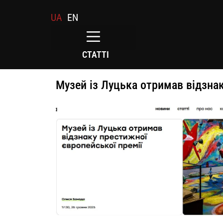
UA
EN
СТАТТІ
Музей із Луцька отримав відзнак