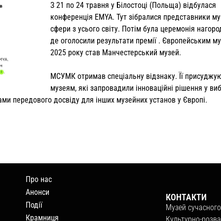
З 21 по 24 травня у Білостоці (Польща) відбулася
конференція EMYA. Тут зібралися представники му
сфери з усього світу. Потім була церемонія нагор
де оголосили результати премії . Європейським м
2025 року став Манчестерський музей.
МСУМК отримав спеціальну відзнаку. Її присуджу
музеям, які запровадили інноваційні рішення у ви
ками передового досвіду для інших музейних установ у Європі.
Про нас
Анонси
КОНТАКТИ
Події
Музей сучасного
Крамниця
Культурно-розва