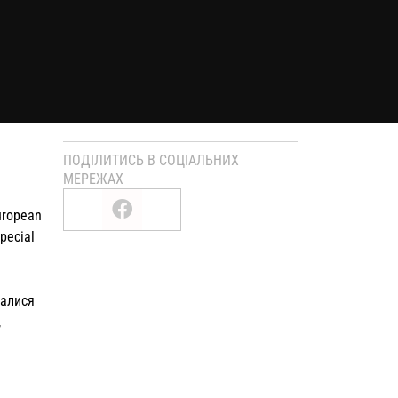
ПОДІЛИТИСЬ В СОЦІАЛЬНИХ
МЕРЕЖАХ
uropean
pecial
галися
,