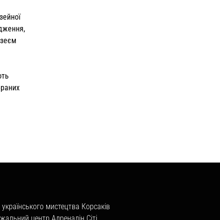
зейної
одження,
узеєм
ють
браних
 українського мистецтва Корсаків
жальний центр Адреналін Сіті