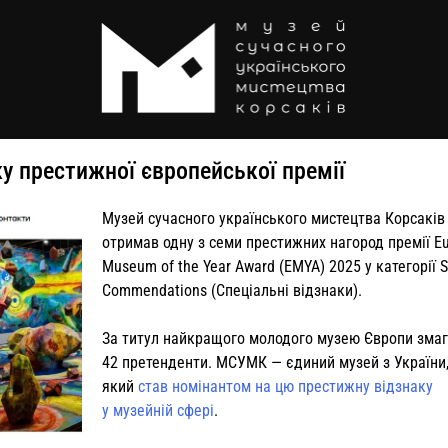
у престижної європейської премії
Музей сучасного українського мистецтва Корсаків
отримав одну з семи престижних нагород премії E
Museum of the Year Award (EMYA) 2025 у категорії S
Commendations (Спеціальні відзнаки).
За титул найкращого молодого музею Європи зма
42 претенденти. МСУМК — єдиний музей з України
який
став номінантом на цю престижну відзнаку
у музейній сфері
.