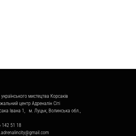
 українського мистецтва Корсаків
жальний центр Адреналін Сіті
сака Івана 1, м. Луцьк, Волинська обл.,
6 142 51 18
a.adrenalincity@gmail.com