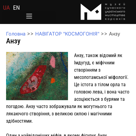
UA
EN
Головна
>>
НАВІГАТОР "КОСМОГОНІЯ"
>>
Анзу
Анзу
Анзу, також відомий як
Імдугуд, є міфічним
створінням з
месопотамської міфології.
Це істота з тілом орла та
головою лева, і вона часто
асоціюється з бурями та
погодою. Анзу часто зображували як могутнього та
лякаючого створіння, з великою силою і магічними
здібностями.
Один з найвідоміших міфів, в якому фігурує Анзу,