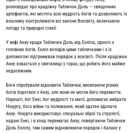
розповідає про крадіжку Табличок Доль — священних
артефактів, які містять всю мудрість богів та дозволяють їх
власнику контролювати всі закони Всесвіту, включаючи
погоду та природні стихії.
У міфі Анзу краде Таблички Доль від Енліла, одного з
головних богів. Енліл володів цими табличками і з їх
допомогою підтримував порядок у всесвіті. Після крадіжки
Анзу ховається у святилищі у горах, що робить його майже
недосяжним.
Боги спробували відновити Таблички, висилаючи різних
богів боротися з Анзу, але вони не могли його перемогти.
Нарешті, бог Енкі, бог мудрості та магії, допомагає вибрати
Нінурту, бога війни та полювання, який здатен здолати
Анзу. Нінурта використовує спеціальні зброї та стратегії,
надані Енкі, і в кінці перемагає Анзу, повертаючи Таблички
Доль Енлілу, тим самим відновлюючи порядок і баланс у