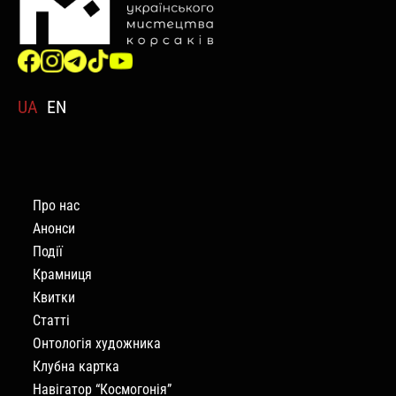
UA
EN
Про нас
Анонси
Події
Крамниця
Квитки
Статті
Онтологія художника
Клубна картка
Навігатор “Космогонія”