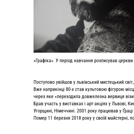
«Графіка». У період навчання розписував церкви у
Поступово увійшов у львівський мистецький світ
Вже наприкінці 80-х став культовою фігурою міс
через яке «переходила довжелезна вервиця візи
Брав участь у виставках і арт-акціях у Львові, Ки
Угорщині, Німеччині. 2001 року працював у Ґраці 
Помер 11 березня 2018 року у своїй майстерні, п