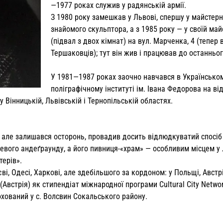
—1977 роках служив у радянській армії.
З 1980 року замешкав у Львові, спершу у майстерн
знайомого скульптора, а з 1985 року — у своїй май
(підвал з двох кімнат) на вул. Марченка, 4 (тепер 
Тершаковців); тут він жив і працював до останньог
У 1981—1987 роках заочно навчався в Українсько
поліграфічному інституті ім. Івана Федорова на від
 Вінницькій, Львівській і Тернопільській областях.
, але залишався осторонь, провадив досить відлюдкуватий спосіб
цевого андеґраунду, а його пивниця-«храм» — особливим місцем у 
терів».
єві, Одесі, Харкові, але здебільшого за кордоном: у Польщі, Австрі
(Австрія) як стипендіат міжнародної програми Cultural City Networ
охований у с. Волсвин Сокальського району.