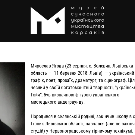
Мирослав Ягода (23 серпня, с. Волсвин, Львівська
область — 11 березня 2018, Львів) — український
графік, поет, прозаїк, драматург, та сценограф. Ціл
чесний у своїй багатоманітній творчості, “українс
Гойя”, був визначною фігурою українського
мистецького андеграунду.
Народився в селянській родині, закінчив школу в 
Гірник Львівської області, навчався (але не закін
студій) у Червоноградському гірничому технікумі.