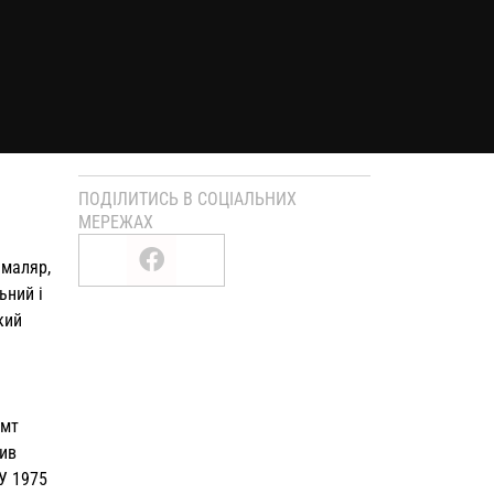
ПОДІЛИТИСЬ В СОЦІАЛЬНИХ
МЕРЕЖАХ
 маляр,
ьний і
ький
смт
чив
 У 1975