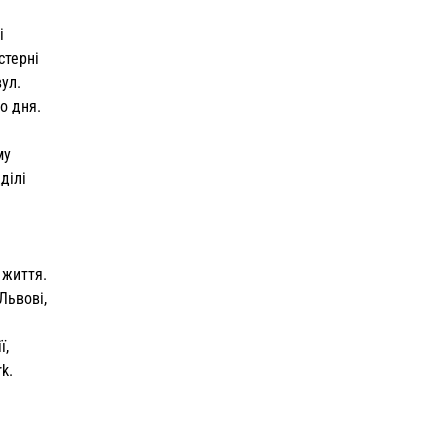
і
стерні
вул.
о дня.
му
ділі
 життя.
Львові,
ї,
k.