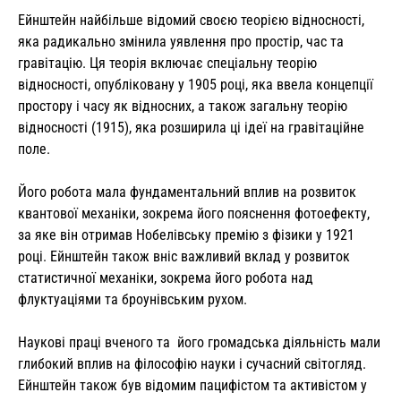
Ейнштейн найбільше відомий своєю теорією відносності,
яка радикально змінила уявлення про простір, час та
гравітацію. Ця теорія включає спеціальну теорію
відносності, опубліковану у 1905 році, яка ввела концепції
простору і часу як відносних, а також загальну теорію
відносності (1915), яка розширила ці ідеї на гравітаційне
поле.
Його робота мала фундаментальний вплив на розвиток
квантової механіки, зокрема його пояснення фотоефекту,
за яке він отримав Нобелівську премію з фізики у 1921
році. Ейнштейн також вніс важливий вклад у розвиток
статистичної механіки, зокрема його робота над
флуктуаціями та броунівським рухом.
Наукові праці вченого та його громадська діяльність мали
глибокий вплив на філософію науки і сучасний світогляд.
Ейнштейн також був відомим пацифістом та активістом у