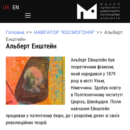
UA
EN
Головна
>>
НАВІГАТОР "КОСМОГОНІЯ"
>>
Альберт
Енштейн
Альберт Енштейн
Альберт Ейнштейн був
теоретичним фізиком,
який народився у 1879
році в місті Ульм,
Німеччина. Здобув освіту
в Політехнічному інституті
Цюріха, Швейцарія. Після
навчання Ейнштейн
працював у патентному бюро, де і розробив деякі зі своїх
революційних теорій.