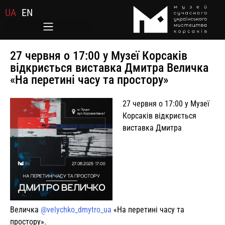
UA
EN
27 червня о 17:00 у Музеї Корсаків
відкриється виставка Дмитра Величка
«На перетині часу та простору»
27 червня о 17:00 у Музеї
Корсаків відкриється
виставка Дмитра
Величка
@velychko_dmytro_ua
«На перетині часу та
простору».