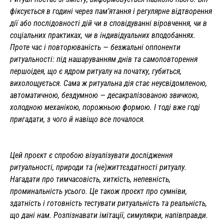
фіксується в годині через пам’ятання і регулярне відтворення
дії або послідовності дій чи в сповідуванні віровчення, чи в
соціальних практиках, чи в індивідуальних вподобаннях.
Проте час і повторюваність — безжальні оппоненти
ритуальності: під нашаруванням днів та самоповторення
першоідея, що є ядром ритуалу на початку, губиться,
вихолощується.
Сама ж ритуальна дія стає неусвідомленою,
автоматичною, бездумною — десакралізованою звичкою,
холодною механікою, порожньою формою.
І тоді вже годі
пригадати, з чого й навіщо все почалося.
Цей проєкт є спробою візуалізувати дослідження
ритуальності, природи та (не)життєздатності ритуалу.
Нагадати про тимчасовість, хиткість, непевність,
проминальність усього. Це також проєкт про сумніви,
здатність і готовність тестувати ритуальність та реальність,
що дані нам. Розпізнавати імітації, симулякри, напівправди.