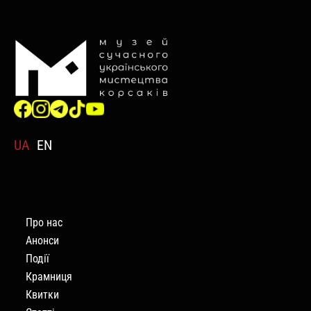
UA
EN
Про нас
Анонси
Події
Крамниця
Квитки