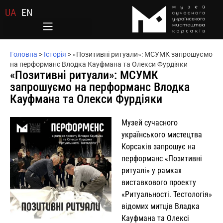
UA
EN
Головна
>
Історія
>
«Позитивні ритуали»: МСУМК запрошуємо
на перформанс Влодка Кауфмана та Олекси Фурдіяки
«Позитивні ритуали»: МСУМК
запрошуємо на перформанс Влодка
Кауфмана та Олекси Фурдіяки
Музей сучасного
українського мистецтва
Корсаків запрошує на
перформанс «Позитивні
ритуалі» у рамках
виставкового проекту
«Ритуальності.
Тестологія»
відомих митців Владка
Кауфмана та Олексі