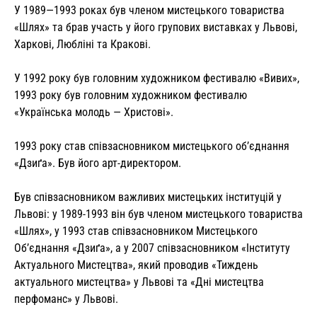
У 1989—1993 роках був членом мистецького товариства
«Шлях» та брав участь у його групових виставках у Львові,
Харкові, Любліні та Кракові.
У 1992 року був головним художником фестивалю «Вивих»,
1993 року був головним художником фестивалю
«Українська молодь — Христові».
1993 року став співзасновником мистецького об’єднання
«Дзиґа». Був його арт-директором.
Був співзасновником важливих мистецьких інституцій у
Львові: у 1989-1993 він був членом мистецького товариства
«Шлях», у 1993 став співзасновником Мистецького
Об’єднання «Дзиґа», а у 2007 співзасновником «Інституту
Актуального Мистецтва», який проводив «Тиждень
актуального мистецтва» у Львові та «Дні мистецтва
перфоманс» у Львові.