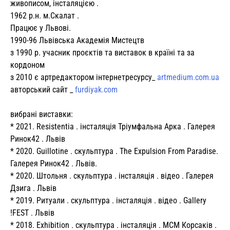
живописом, інсталяцією .
1962 р.н. м.Скалат .
Працює у Львові.
1990-96 Львівська Академія Мистецтв
з 1990 р. учасник проєктів та виставок в країні та за
кордоном
з 2010 є артредактором інтернетресурсу_
artmedium.com.ua
авторський сайт _
furdiyak.com
вибрані виставки:
* 2021. Resistentia . інсталяція Тріумфальна Арка . Галерея
Ринок42 . Львів
* 2020. Guillotine . скульптура . The Expulsion From Paradise.
Галерея Ринок42 . Львів.
* 2020. Штольня . скульптура . інсталяція . відео . Галерея
Дзига . Львів
* 2019. Ритуали . скульптура . інсталяція . відео . Gallery
!FEST . Львів
* 2018. Exhibition . скульптура . інсталяція . МСМ Корсаків .