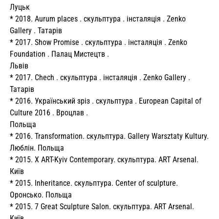
Луцьк
* 2018. Aurum places . скульптура . інсталяція . Zenko
Gallery . Татарів
* 2017. Show Promise . скульптура . інсталяція . Zenko
Foundation . Палац Мистецтв .
Львів
* 2017. Chech . скульптура . інсталяція . Zenko Gallery .
Татарів
* 2016. Український зріз . скульптура . European Capital of
Culture 2016 . Вроцлав .
Польща
* 2016. Transformation.
скульптура.
Gallery Warsztaty Kultury.
Люблін.
Польща
* 2015. X ART-Kyiv Contemporary.
скульптура.
ART Arsenal.
Київ
* 2015. Inheritance.
скульптура.
Center of sculpture.
Оронсько.
Польща
* 2015. 7 Great Sculpture Salon.
скульптура.
ART Arsenal.
Київ