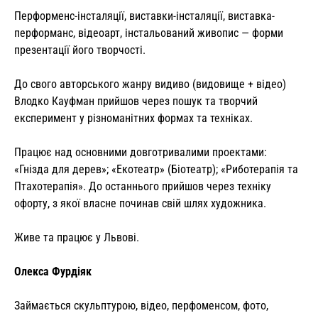
Перформенс-інсталяції, виставки-інсталяції, виставка-
перформанс, відеоарт, інстальований живопис — форми
презентації його творчості.
До свого авторського жанру видиво (видовище + відео)
Влодко Кауфман прийшов через пошук та творчий
експеримент у різноманітних формах та техніках.
Працює над основними довготривалими проектами:
«Гнізда для дерев»; «Екотеатр» (Біотеатр); «Риботерапія та
Птахотерапія». До останнього прийшов через техніку
офорту, з якої власне починав свій шлях художника.
Живе та працює у Львові.
Олекса Фурдіяк
Займається скульптурою, відео, перфоменсом, фото,