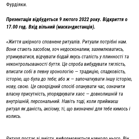
Фурдіяки.
Презентація відбудеться 9 лютого 2022 року.
Відкриття о
17.00 год.
Вхід вільний (маска+дистанція).
«Життя шкірного сповнене ритуалів.
Ритуали потрібні нам.
Вони стають засобом, хоч недосконалим, заземлюватись,
утримуватися, відчувати бодай якусь сталість у плинності та
неконтрольованості буття.
Це спроба вибудувати тяглість,
вписати собі в певну хронологію — традицію, спадковість,
історію, що була до тебе;
або ж — започаткувати іншу історію,
нову, свою.
Це своєрідний спосіб опанувати час, означити
власну присутність, упорядкувати хаос — довколишній та
внутрішній, персональний.
Навіть тоді, коли приймаєш
ритуал як даність, аксіому, ті, що визначені для тебе кимось і
колись.
Ритуал постає зі змісту, виформовується навколо нього.
Він