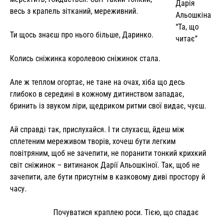
Дарія
весь з крапель зітканий, мереживний.
Альошкіна
“Та, що
Ти щось знаєш про нього більше, Даринко.
читає”
Колись сніжинка королевою сніжинок стала.
Але ж теплом огортає, не тане на очах, хіба що десь
глибоко в середині в кожному дитинством западає,
бринить із звуком ліри, щедриком ритми свої видає, чуєш.
Ай справді так, прислухайся. І ти слухаєш, йдеш між
сплетеним мереживом творів, хочеш бути легким
повітряним, щоб не зачепити, не поранити тонкий крихкий
світ сніжинок – витинанок Дарії Альошкіної. Так, щоб не
зачепити, але бути присутнім в казковому диві простору й
часу.
Почуватися краплею роси. Тією, що спадає