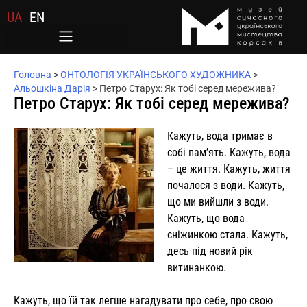
UA
EN
Головна
>
ОНТОЛОГІЯ УКРАЇНСЬКОГО ХУДОЖНИКА
>
Альошкіна Дарія
>
Петро Старух: Як тобі серед мережива?
Петро Старух: Як тобі серед мережива?
Кажуть, вода тримає в
собі пам’ять. Кажуть, вода
– це життя. Кажуть, життя
почалося з води. Кажуть,
що ми вийшли з води.
Кажуть, що вода
сніжинкою стала. Кажуть,
десь під новий рік
витинанкою.
Кажуть, що їй так легше нагадувати про себе, про свою