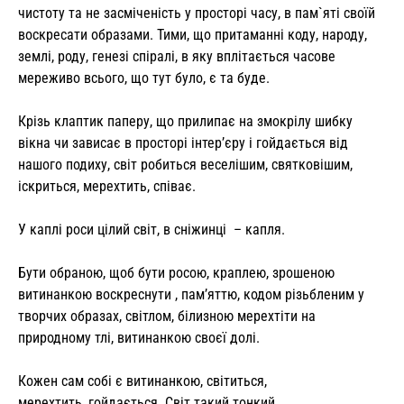
чистоту та не засміченість у просторі часу, в пам`яті своїй
воскресати образами. Тими, що притаманні коду, народу,
землі, роду, генезі спіралі, в яку вплітається часове
мереживо всього, що тут було, є та буде.
Крізь клаптик паперу, що прилипає на змокрілу шибку
вікна чи зависає в просторі інтер’єру і гойдається від
нашого подиху, світ робиться веселішим, святковішим,
іскриться, мерехтить, співає.
У каплі роси цілий світ, в сніжинці – капля.
Бути обраною, щоб бути росою, краплею, зрошеною
витинанкою воскреснути , пам’яттю, кодом різьбленим у
творчих образах, світлом, білизною мерехтіти на
природному тлі, витинанкою своєї долі.
Кожен сам собі є витинанкою, світиться,
мерехтить, гойдається. Світ такий тонкий,