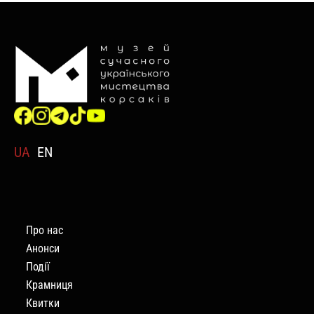
UA
EN
Про нас
Анонси
Події
Крамниця
Квитки