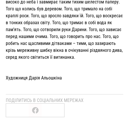
високо до неба і завмирає таким тихим шелестом паперу.
Того що колись був деревом. Того, що тримало на собі
краплі роси. Того, що зросло завдяки їй. Того, що воскресає
в тонких образах світу. Того, що тримає в собі вода як
пам’ять. Того, що сотворили руки Дарини. Того, що зависає
перед нашими очима. Того, що говорить про нас. Того, що
робить нас щасливими дітваками – тими, що зазирають
крізь мереживну шибку вікна в очікуванні різдвяного дива,
серед якого світиться її витинанка.
Художниця Дарія Альошкіна
ПОДІЛИТИСЬ В СОЦІАЛЬНИХ МЕРЕЖАХ