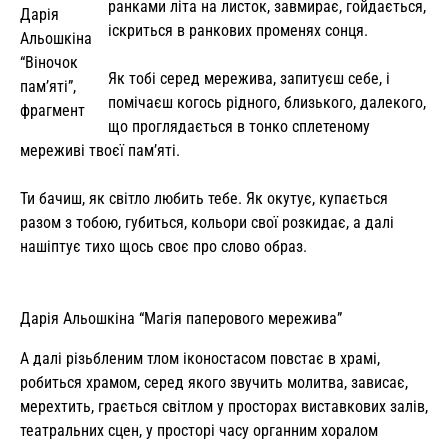
ранками літа на листок, завмирає, гойдається,
Дарія
іскриться в ранкових променях сонця.
Альошкіна
“Віночок
Як тобі серед мережива, запитуєш себе, і
пам’яті”,
помічаєш когось рідного, близького, далекого,
фрагмент
що проглядається в тонко сплетеному
мереживі твоєї пам’яті.
Ти бачиш, як світло любить тебе. Як окутує, купається
разом з тобою, губиться, кольори свої розкидає, а далі
нашіптує тихо щось своє про слово образ.
Дарія Альошкіна “Магія паперового мережива”
А далі різьбленим тлом іконостасом повстає в храмі,
робиться храмом, серед якого звучить молитва, зависає,
мерехтить, грається світлом у просторах виставкових залів,
театральних сцен, у просторі часу органним хоралом