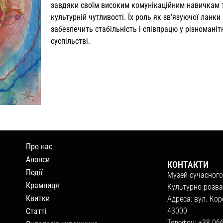
завдяки своїм високим комунікаційним навичкам 
культурній чутливості. Їх роль як зв’язуючої ланки
забезпечить стабільність і співпрацю у різномані
суспільстві.
Про нас
Анонси
КОНТАКТИ
Події
Музей сучасного
Крамниця
Культурно-розва
Квитки
Адреса: вул. Кор
43000
Статті
Телефон: +38 06