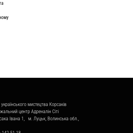
та
тному
 українського мистецтва Корсаків
жальний центр Адреналін Сіті
сака Івана 1, м. Луцьк, Волинська обл.,
6 142 51 18