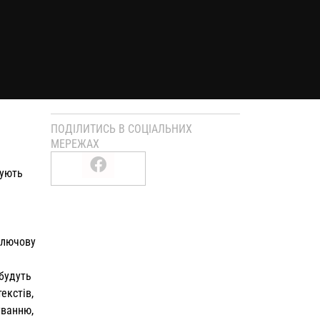
ПОДІЛИТИСЬ В СОЦІАЛЬНИХ
МЕРЕЖАХ
тують
ключову
будуть
екстів,
уванню,