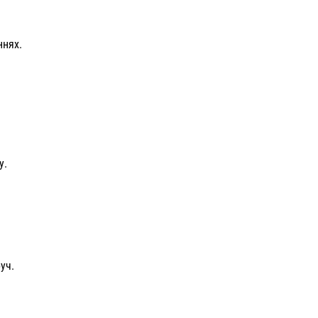
ннях.
у.
уч.