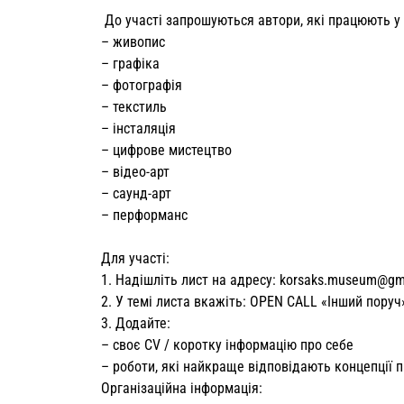
До участі запрошуються автори, які працюють у
– живопис
– графіка
– фотографія
– текстиль
– інсталяція
– цифрове мистецтво
– відео-арт
– саунд-арт
– перформанс
Для участі:
1. Надішліть лист на адресу:
korsaks.museum@gm
2. У темі листа вкажіть: OPEN CALL «Інший поруч
3. Додайте:
– своє CV / коротку інформацію про себе
– роботи, які найкраще відповідають концепції 
Організаційна інформація: