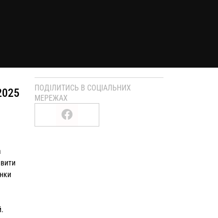
ПОДІЛИТИСЬ В СОЦІАЛЬНИХ
2025
МЕРЕЖАХ
а
авити
унки
.