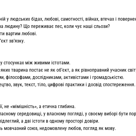
ій у людських бідах, любові, самотності, війнах, втечах і поверне
на людину? Що переживає пес, коли чує наші сльози?
ути вартим любові.
’єкт зв’язку.
 у стосунках між живими істотами.
 яких тварина постає не як обʼєкт, а як рівноправний учасник світ
, філософами, дослідниками, активістами і громадськістю.
тво, звук, текст, тіло, цифрові практики і досвід спостереження.
, не «мімішність», а етична глибина.
власному середовищі, у власному погляді, у своєму виборі бути пор
підлеглий, а дві істоти в одному просторі довіри.
ють мовчазний союз, недомовлену любов, погляд як мову.