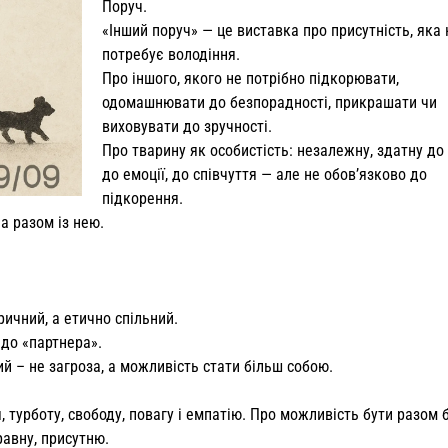
Поруч.
«Інший поруч» — це виставка про присутність, яка 
потребує володіння.
Про іншого, якого не потрібно підкорювати,
одомашнювати до безпорадності, прикрашати чи
виховувати до зручності.
Про тварину як особистість: незалежну, здатну до 
до емоції, до співчуття — але не обов’язково до
підкорення.
а разом із нею.
ичний, а етично спільний.
 до «партнера».
й – не загроза, а можливість стати більш собою.
 турботу, свободу, повагу і емпатію. Про можливість бути разом 
равну, присутню.