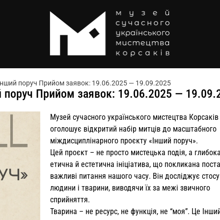
ший поруч Прийом заявок: 19.06.2025 — 19.09.2025
поруч Прийом заявок: 19.06.2025 — 19.09.
Музей сучасного українського мистецтва Корсаків
оголошує відкритий набір митців до масштабного
міждисциплінарного проєкту «Інший поруч».
Цей проєкт – не просто мистецька подія, а глибок
етична й естетична ініціатива, що покликана пост
важливі питання нашого часу. Він досліджує стос
людини і тварини, виводячи їх за межі звичного
сприйняття.
Тварина – не ресурс, не функція, не “моя”. Це Інший