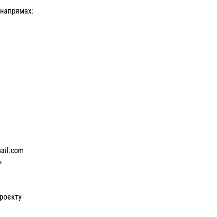
 напрямах:
ail.com
»
проєкту