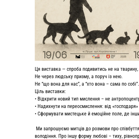
Ця виставка — спроба подивитись не на тварину, 
Не через людську призму, а поруч із нею.
Не “що вона для нас”, а “хто вона – сама по собі”.
Ціль виставки:
• Відкрити новий тип мислення – не антропоцентр
• Надихнути на переосмислення: від «господаря»
• Сформувати мистецьке й емоційне поле, де інши
Ми запрошуємо митців до розмови про співбуття,
володіння. Про іншу форму любові – тиху, рівноп