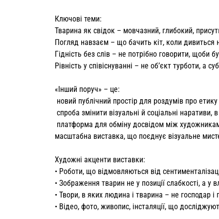
Ключові теми:
Тварина як свідок – мовчазний, глибокий, присутн
Погляд навзаєм – що бачить кіт, коли дивиться 
Гідність без слів – не потрібно говорити, щоби б
Рівність у співіснуванні – не об’єкт турботи, а суб
«Інший поруч» – це:
новий публічний простір для роздумів про етику
спроба змінити візуальні й соціальні наративи, в
платформа для обміну досвідом між художниками
масштабна виставка, що поєднує візуальне мистец
Художні акценти виставки:
• Роботи, що відмовляються від сентименталізації
• Зображення тварин не у позиції слабкості, а у 
• Твори, в яких людина і тварина – не господар і 
• Відео, фото, живопис, інсталяції, що досліджу