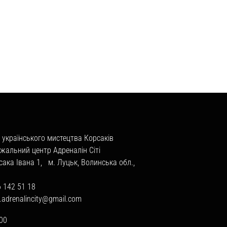
 українського мистецтва Корсаків
жальний центр Адреналін Сіті
сака Івана 1, м. Луцьк, Волинська обл.,
6 142 51 18
a.adrenalincity@gmail.com
:00