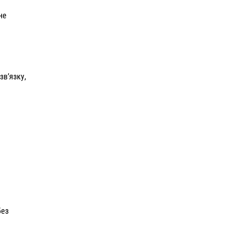
не
зв’язку,
без