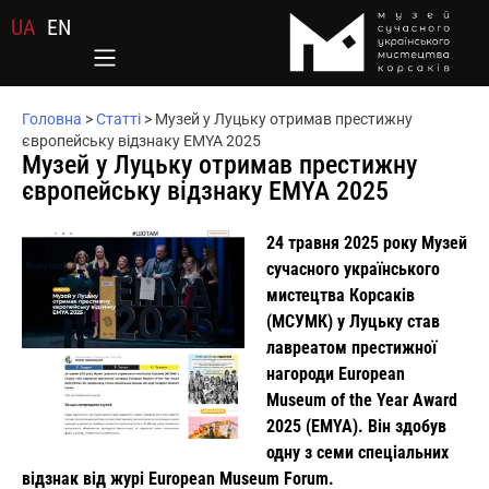
UA
EN
Головна
>
Статті
>
Музей у Луцьку отримав престижну
європейську відзнаку EMYA 2025
Музей у Луцьку отримав престижну
європейську відзнаку EMYA 2025
24 травня 2025 року Музей
сучасного українського
мистецтва Корсаків
(МСУМК) у Луцьку став
лавреатом престижної
нагороди European
Museum of the Year Award
2025 (EMYA). Він здобув
одну з семи спеціальних
відзнак від журі European Museum Forum.