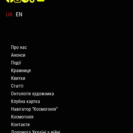
UA
EN
Про нас
Анонси
Події
Крамниця
Квитки
Статті
Онтологія художника
Клубна картка
Навігатор “Космогонія”
Космогонія
Контакти
Допомога Україні у війні