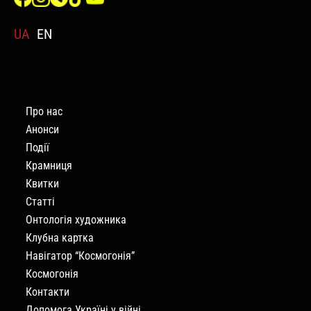
UA
EN
Про нас
Анонси
Події
Крамниця
Квитки
Статті
Онтологія художника
Клубна картка
Навігатор “Космогонія”
Космогонія
Контакти
Допомога Україні у війні