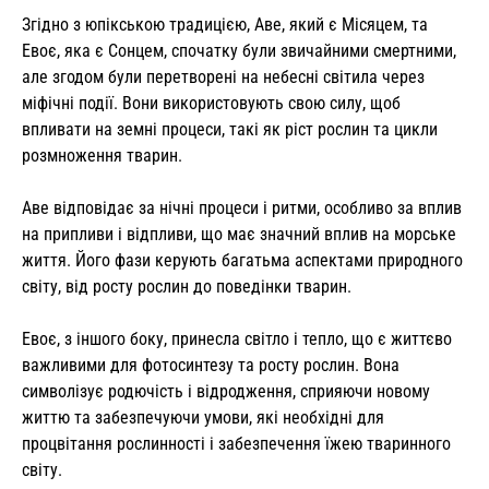
Згідно з юпікською традицією, Аве, який є Місяцем, та
Евоє, яка є Сонцем, спочатку були звичайними смертними,
але згодом були перетворені на небесні світила через
міфічні події. Вони використовують свою силу, щоб
впливати на земні процеси, такі як ріст рослин та цикли
розмноження тварин.
Аве відповідає за нічні процеси і ритми, особливо за вплив
на припливи і відпливи, що має значний вплив на морське
життя. Його фази керують багатьма аспектами природного
світу, від росту рослин до поведінки тварин.
Евоє, з іншого боку, принесла світло і тепло, що є життєво
важливими для фотосинтезу та росту рослин. Вона
символізує родючість і відродження, сприяючи новому
життю та забезпечуючи умови, які необхідні для
процвітання рослинності і забезпечення їжею тваринного
світу.