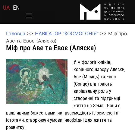
UA
EN
Головна
>>
НАВІГАТОР "КОСМОГОНІЯ"
>>
Міф про
Аве та Евоє (Аляска)
Міф про Аве та Евоє (Аляска)
У міфології юпіків,
корінного народу Аляски,
Аве (Місяць) та Евоє
(Сонце) відіграють
вирішальну роль у
створенні та підтримці
життя на Землі. Вони є
важливими божествами, які взаємодіють із землею і її
істотами, створюючи умови, необхідні для життя та
розвитку.