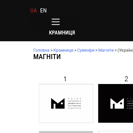
UA
EN
КРАМНИЦЯ
Головна
>
Крамниця
>
Сувеніри
>
Магніти
>
(Україн
МАГНІТИ