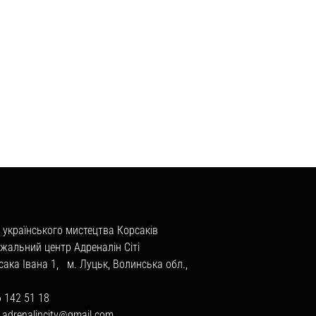
 українського мистецтва Корсаків
жальний центр Адреналін Сіті
сака Івана 1, м. Луцьк, Волинська обл.,
6 142 51 18
a.adrenalincity@gmail.com