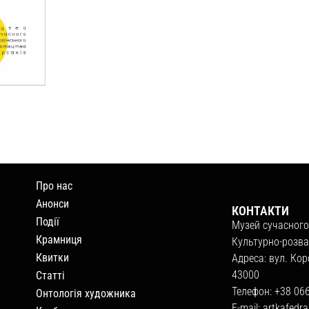
Про нас
Анонси
КОНТАКТИ
Події
Музей сучасного
Крамниця
Культурно-розва
Квитки
Адреса: вул. Кор
43000
Статті
Телефон: +38 06
Онтологія художника
E-mail:
artkafedr