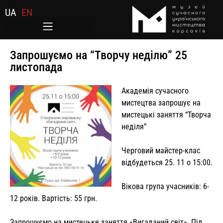
UA
EN
Запрошуємо на “Творчу неділю” 25
листопада
Академія сучасного
мистецтва запрошує на
мистецькі заняття “Творча
неділя”
Черговий майстер-клас
відбудеться 25. 11 о 15:00.
Вікова група учасників: 6-
12 років. Вартість: 55 грн.
Запрошуємо на мистецьке заняття «Вигаданий світ». Під