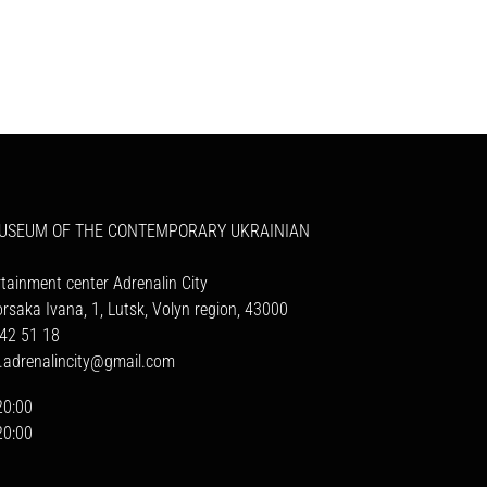
MUSEUM OF THE CONTEMPORARY UKRAINIAN
rtainment center Adrenalin City
orsaka Ivana, 1, Lutsk, Volyn region, 43000
42 51 18
a.adrenalincity@gmail.com
20:00
20:00