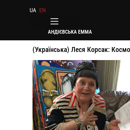
UA
EN
АНДІЄВСЬКА ЕММА
(Українська) Леся Корсак: Косм